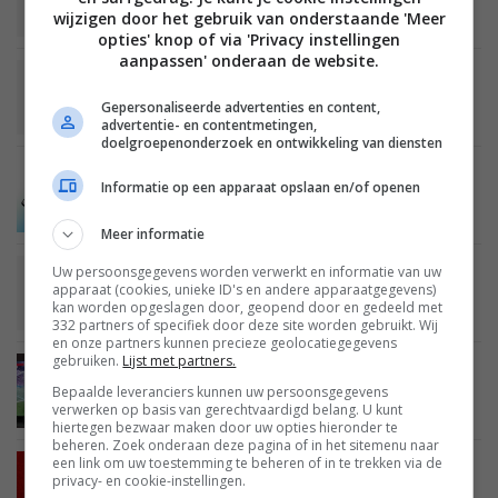
Fox Sports 1 vanaf nu gratis in basispakket van
wijzigen door het gebruik van onderstaande 'Meer
KPN iTV-klanten
opties' knop of via 'Privacy instellingen
aanpassen' onderaan de website.
BEELD
02 APRIL 2019
Met de KPN Smart TV-app kun je draadloos
Gepersonaliseerde advertenties en content,
televisiekijken
advertentie- en contentmetingen,
doelgroepenonderzoek en ontwikkeling van diensten
MOBILE
29 OKTOBER 2018
Informatie op een apparaat opslaan en/of openen
KPN lanceert nieuwe versie van de MijnKPN-
applicatie
Meer informatie
Uw persoonsgegevens worden verwerkt en informatie van uw
BEELD
26 SEPTEMBER 2018
apparaat (cookies, unieke ID's en andere apparaatgegevens)
KPN begint test gepersonaliseerde tv-reclame
kan worden opgeslagen door, geopend door en gedeeld met
met kleine groep
332 partners of specifiek door deze site worden gebruikt. Wij
en onze partners kunnen precieze geolocatiegegevens
gebruiken.
Lijst met partners.
BEELD
23 JUNI 2018
Bepaalde leveranciers kunnen uw persoonsgegevens
Onze ervaring: Onder de indruk van het WK
verwerken op basis van gerechtvaardigd belang. U kunt
voetbal in 4K UHD en HDR (HLG)
hiertegen bezwaar maken door uw opties hieronder te
beheren. Zoek onderaan deze pagina of in het sitemenu naar
een link om uw toestemming te beheren of in te trekken via de
BEELD
31 MEI 2018
privacy- en cookie-instellingen.
Zo kijk je het WK Voetbal 2018 in 4K Ultra HD en