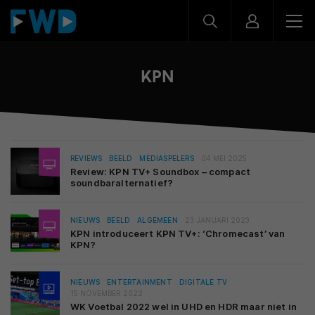
KPN
REVIEWS
BEELD
MEDIASPELERS
04 MEI 2025
Review: KPN TV+ Soundbox – compact
soundbaralternatief?
NIEUWS
BEELD
ALGEMEEN
23 JANUARI 2023
KPN introduceert KPN TV+: ‘Chromecast’ van
KPN?
NIEUWS
ENTERTAINMENT
DIGITALE TV
15 NOVEMBER 2022
WK Voetbal 2022 wel in UHD en HDR maar niet in