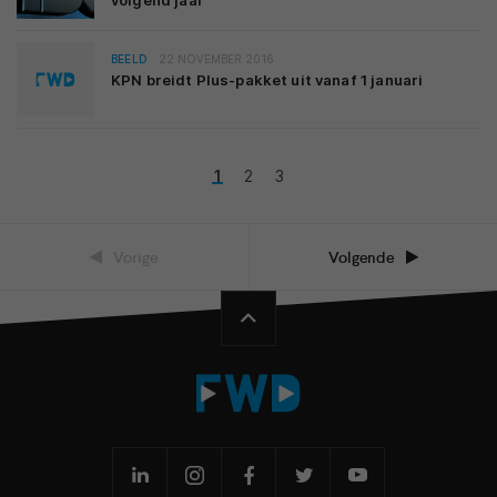
volgend jaar
BEELD
22 NOVEMBER 2016
KPN breidt Plus-pakket uit vanaf 1 januari
1
2
3
Vorige
Volgende