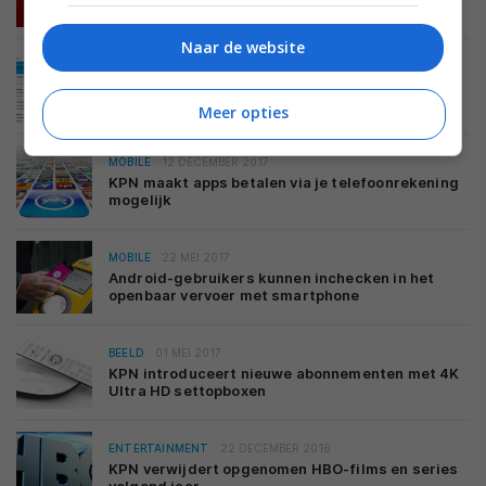
HDR
Naar de website
BEELD
04 APRIL 2018
KPN vernieuwt design Interactieve TV-app en
voegt functies toe
Meer opties
MOBILE
12 DECEMBER 2017
KPN maakt apps betalen via je telefoonrekening
mogelijk
MOBILE
22 MEI 2017
Android-gebruikers kunnen inchecken in het
openbaar vervoer met smartphone
BEELD
01 MEI 2017
KPN introduceert nieuwe abonnementen met 4K
Ultra HD settopboxen
ENTERTAINMENT
22 DECEMBER 2016
KPN verwijdert opgenomen HBO-films en series