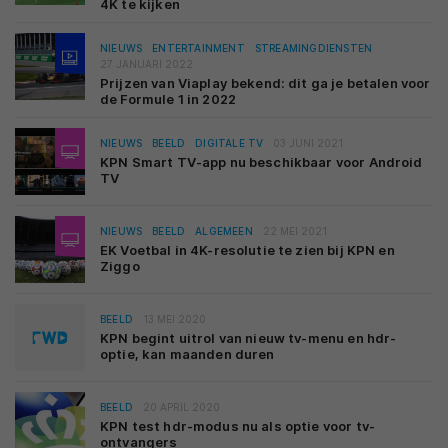
4K te kijken
NIEUWS
ENTERTAINMENT
STREAMINGDIENSTEN
27 JANUARI 2022
Prijzen van Viaplay bekend: dit ga je betalen voor
de Formule 1 in 2022
NIEUWS
BEELD
DIGITALE TV
03 JUNI 2021
KPN Smart TV-app nu beschikbaar voor Android
TV
NIEUWS
BEELD
ALGEMEEN
22 MEI 2021
EK Voetbal in 4K-resolutie te zien bij KPN en
Ziggo
BEELD
13 MEI 2020
KPN begint uitrol van nieuw tv-menu en hdr-
optie, kan maanden duren
BEELD
20 APRIL 2020
KPN test hdr-modus nu als optie voor tv-
ontvangers