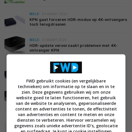
BEELD
04 MAART 2020
KPN gaat forceren HDR-modus op 4K-ontvangers
toch terugdraaien
BEELD
01 MAART 2020
HDR-update veroorzaakt problemen met 4K-
ontvanger KPN
BEELD
08 OKTOBER 2019
KPN levert 4k-ontvanger met Dolby Atmos- en
hdr-ondersteuning
FWD gebruikt cookies (en vergelijkbare
technieken) om informatie op te slaan en in te
zien. Deze gegevens gebruiken wij om onze
BEELD
19 AUGUSTUS 2019
website goed te laten functioneren, het gebruik
KPN komt met 4K Ultra HD settopbox gebaseerd
op Android TV
van de website te analyseren, gepersonaliseerde
content en advertenties te tonen, de effectiviteit
van advertenties en content te meten en onze
diensten te verbeteren. Hiervoor verzamelen wij
gegevens zoals unieke advertentie ID’s, geolocatie
BEELD
23 JULI 2019
en surfgedrag. Je kunt je cookie instellingen