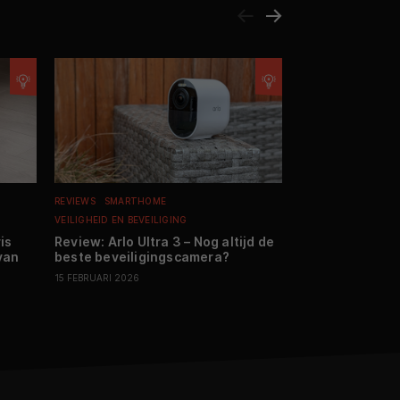
REVIEWS
SMARTHOME
TIPS EN ADVIES
EN
VEILIGHEID EN BEVEILIGING
FILMS EN SERIES
is
Review: Arlo Ultra 3 – Nog altijd de
Streamingtips 
van
beste beveiligingscamera?
the Universe, 
15 FEBRUARI 2026
24 JULI 2026