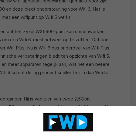
 nieuw wifi-apparaat beschikbaar gemaakt voor zijn
0 en deze biedt ondersteuning voor Wifi 6. Het is
 met een wifipunt op Wifi 5 werkt.
ten dat het Zyxel WX5600-punt kan samenwerken
 om een Wifi 6-meshnetwerk op te zetten. Dat kon
 Wifi Plus. Nu is Wifi 6 dus onderdeel van Wifi Plus.
chnische verbeteringen biedt ten opzichte van Wifi 5.
en meer apparaten tegelijk aan, wat het een betere
i 6 schijnt dertig procent sneller te zijn dan Wifi 5.
oorganger. Hij is voorzien van twee 2,5Gbit-
s op 5Ghz: met 4×4 ten opzichte van 2×2 is het zelfs
eid is daar 4.800Mbit/s, wat een gigantische
.733Mbit/s. Daarnaast ondersteunt het apparaat nu
zuinig.