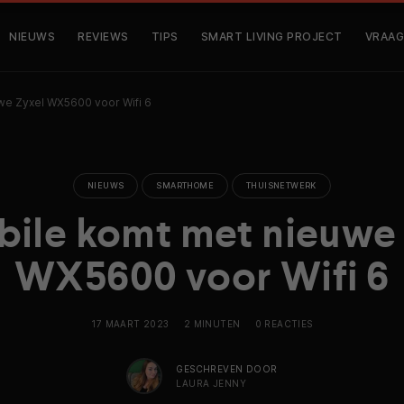
NIEUWS
REVIEWS
TIPS
SMART LIVING PROJECT
VRAAG
we Zyxel WX5600 voor Wifi 6
NIEUWS
SMARTHOME
THUISNETWERK
ile komt met nieuwe
WX5600 voor Wifi 6
17 MAART 2023
2 MINUTEN
0 REACTIES
GESCHREVEN DOOR
LAURA JENNY