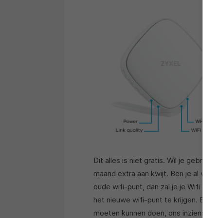
Dit alles is niet gratis. Wil je gebru
maand extra aan kwijt. Ben je al voo
oude wifi-punt, dan zal je je Wifi 
het nieuwe wifi-punt te krijgen. Een
moeten kunnen doen, ons inziens, maa