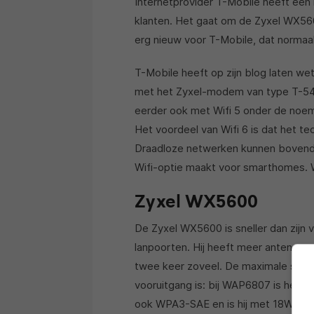
Internetprovider T-Mobile heeft een
klanten. Het gaat om de Zyxel WX560
erg nieuw voor T-Mobile, dat normaal
T-Mobile heeft op zijn
blog
laten we
met het Zyxel-modem van type T-54
eerder ook met Wifi 5 onder de noemer
Het voordeel van Wifi 6 is dat het te
Draadloze netwerken kunnen bovendi
Wifi-optie maakt voor smarthomes. Wif
Zyxel WX5600
De Zyxel WX5600 is sneller dan zijn v
lanpoorten. Hij heeft meer antennes
twee keer zoveel. De maximale snelh
vooruitgang is: bij WAP6807 is het 1
ook WPA3-SAE en is hij met 18W vrij 