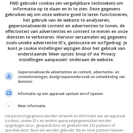
FWD gebruikt cookies (en vergelijkbare technieken) om
informatie op te slaan en in te zien. Deze gegevens
gebruiken wij om onze website goed te laten functioneren,
het gebruik van de website te analyseren,
gepersonaliseerde content en advertenties te tonen, de
effectiviteit van advertenties en content te meten en onze
diensten te verbeteren. Hiervoor verzamelen wij gegevens
zoals unieke advertentie ID’s, geolocatie en surfgedrag. Je
kunt je cookie instellingen wijzigen door het gebruik van
onderstaande 'Meer opties' knop of via 'Privacy
instellingen aanpassen' onderaan de website.
Gepersonaliseerde advertenties en content, advertentie- en
contentmetingen, doelgroepenonderzoek en ontwikkeling van
diensten
Informatie op een apparaat opslaan en/of openen
ikmaken van het wifi-punt, dan ben je daar 2,50 euro per
rzien van een Zyxel T-54-modem en gebruik je het
Meer informatie
Plus moeten opzeggen en opnieuw moeten afsluiten om
Uw persoonsgegevens worden verwerkt en informatie van uw apparaat
(cookies, unieke ID's en andere apparaatgegevens) kan worden
 beetje omslachtig, waar T-Mobile wel iets aan zou
opgeslagen door, geopend door en gedeeld met 332 partners of
r in ieder geval heb je wel een manier om te
specifiek door deze site worden gebruikt. Wij en onze partners kunnen