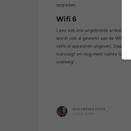
upgraden.
Wifi 6
Lees ook ons uitgebreide artikel ov
wordt ook al gewerkt aan de Wifi 7
zelfs al apparaten uitgeven. Daarnaas
toevoegt om nog meer ruimte te geve
snelweg’.
GESCHREVEN DOOR
LAURA JENNY