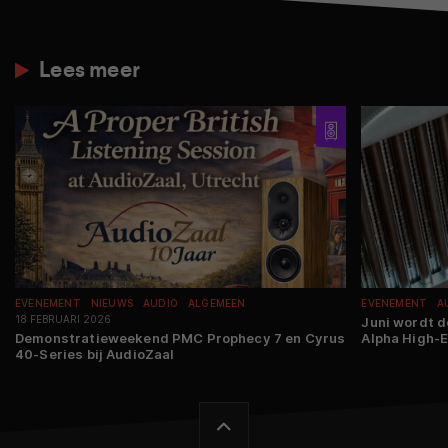
Lees meer
EVENEMENT
NIEUWS
AUDIO
ALGEMEEN
EVENEMENT
A
18 FEBRUARI 2026
Juni wordt d
Demonstratieweekend PMC Prophecy 7 en Cyrus
Alpha High-
40-Series bij AudioZaal