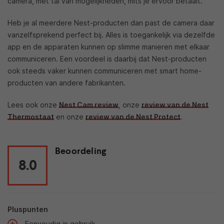
camera, met tal van mogelijkheden, mits je ervoor betaalt.
Heb je al meerdere Nest-producten dan past de camera daar
vanzelfsprekend perfect bij. Alles is toegankelijk via dezelfde
app en de apparaten kunnen op slimme manieren met elkaar
communiceren. Een voordeel is daarbij dat Nest-producten
ook steeds vaker kunnen communiceren met smart home-
producten van andere fabrikanten.
Lees ook onze
Nest Cam review
, onze
review van de Nest
Thermostaat
en onze
review van de Nest Protect
.
Beoordeling
8.0
Pluspunten
Eenvoudig in gebruik