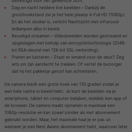
bevestigd voor het gewenste zicht.
Dag en nacht heldere live beelden – Dankzij de
groothoekstand zie je het hele plaatje in Full HD (1080p).
En als het donker is, verlicht Nachtzicht met infrarood-
ledlampen alles in beeld.
Beveiligd streamen – Videobeelden worden gestreamd en
opgeslagen met behulp van encryptietechnologie (2048-
bit RSA-sleutel met 128-bit SSL-verbinding).
Praten en luisteren – Staat er iemand voor de deur? Zeg
iets om zijn aandacht te trekken. Of vertel de bezorger
dat hij het pakketje gerust kan achterlaten.
De camera biedt een grote hoek van 130 graden zodat je
een hele ruimte in beeld hebt. Je kunt de beelden via je
smartphone, tablet en computer bekijken, middels een app of
de browser. De camera maakt opnamen in maximaal een
1080p-resolutie en kan zowel zonder als met abonnement
gebruikt worden. Maar, het maximale haal je er pas uit
wanneer je een Nest Aware-abonnement hebt, waarover later