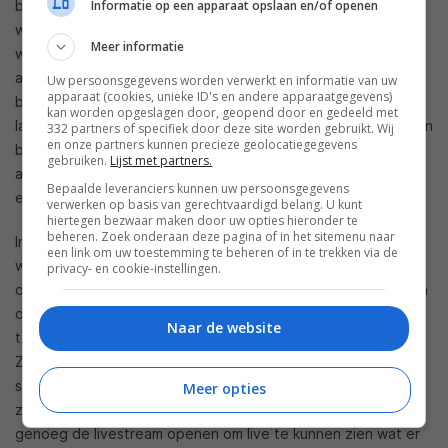
Informatie op een apparaat opslaan en/of openen
bijvoorbeeld niet bij een hond of auto, zodat meer nadruk
wordt gelegd op momenten die ertoe doen. De camera
Meer informatie
wordt er dus letterlijk slimmer door.Daarnaast kun je
activiteitszones aanmaken zodat specifieke delen van het
Uw persoonsgegevens worden verwerkt en informatie van uw
apparaat (cookies, unieke ID's en andere apparaatgegevens)
beeld in de gaten gehouden worden en kun je clips en time-
kan worden opgeslagen door, geopend door en gedeeld met
lapses maken. Voor het abonnement van 10 dagen terugkijken
332 partners of specifiek door deze site worden gebruikt. Wij
en onze partners kunnen precieze geolocatiegegevens
betaal je 10 euro per maand of 100 euro per jaar. Het
gebruiken.
Lijst met partners.
abonnement waarbij je 30 dagen terug kunt kijken kost 30
Bepaalde leveranciers kunnen uw persoonsgegevens
euro per maand of 300 euro per jaar.
verwerken op basis van gerechtvaardigd belang. U kunt
hiertegen bezwaar maken door uw opties hieronder te
beheren. Zoek onderaan deze pagina of in het sitemenu naar
In onze optiek is deNest Cam Outdoor pas echt nuttig
een link om uw toestemming te beheren of in te trekken via de
wanneer je een abonnement afsluit, en dat is met name
privacy- en cookie-instellingen.
omdat je dus niet met video terug in de tijd kunt kijken. Er zijn
op dit moment al meerdere camera’s van concurrenten die je
Naar de website
toegang geven tot 12 of 24 uur terugkijken, met video.
Zonder abonnement van Nest Aware krijg je alleen een
screenshot en dan is het maar hopen dat je daarop genoeg
Meer opties
ziet om actie te ondernemen. Of je moet natuurlijk snel
genoeg de livestream openen om live te kunnen zien wat er