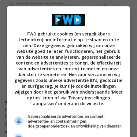
FWD gebruikt cookies (en vergelijkbare
technieken) om informatie op te slaan en in te
zien. Deze gegevens gebruiken wij om onze
website goed te laten functioneren, het gebruik
van de website te analyseren, gepersonaliseerde
content en advertenties te tonen, de effectiviteit
van advertenties en content te meten en onze
diensten te verbeteren. Hiervoor verzamelen wij
gegevens zoals unieke advertentie ID’s, geolocatie
en surfgedrag. Je kunt je cookie instellingen
wijzigen door het gebruik van onderstaande 'Meer
opties' knop of via 'Privacy instellingen
Als je wel een abonnement neemt kun je 10 of 30 dagen
aanpassen' onderaan de website.
terugkijken (met videomateriaal) en krijg je toegang
Gepersonaliseerde advertenties en content,
tot algoritmes om nauwkeuriger meldingen te versturen. Met
advertentie- en contentmetingen,
persoonsmeldingen geeft het systeem een specifieke
doelgroepenonderzoek en ontwikkeling van diensten
waarschuwing zodra het een persoon detecteert en dus