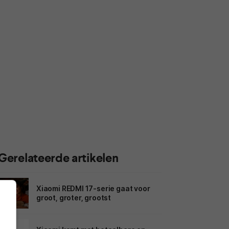
Gerelateerde artikelen
Xiaomi REDMI 17-serie gaat voor
groot, groter, grootst