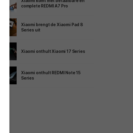
Xiaomi komt met betaalbare en
complete REDMI A7 Pro
Xiaomi brengt de Xiaomi Pad 8
Series uit
Xiaomi onthult Xiaomi 17 Series
Xiaomi onthult REDMI Note 15
Series