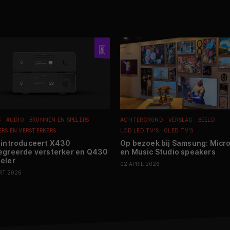
S
AUDIO
BRONNEN EN SPELERS
ACHTERGROND
VERSLAG
BEELD
ERS EN VERSTERKERS
LCD LED TV'S
OLED TV'S
 introduceert X430
Op bezoek bij Samsung: Micr
egreerde versterker en Q430
en Music Studio speakers
eler
02 APRIL 2026
RT 2026