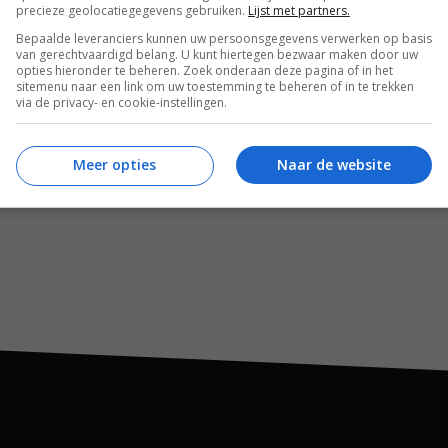
precieze geolocatiegegevens gebruiken.
Lijst met partners.
REACTIES (0)
Bepaalde leveranciers kunnen uw persoonsgegevens verwerken op basis
van gerechtvaardigd belang. U kunt hiertegen bezwaar maken door uw
opties hieronder te beheren. Zoek onderaan deze pagina of in het
sitemenu naar een link om uw toestemming te beheren of in te trekken
via de privacy- en cookie-instellingen.
Meer opties
Naar de website