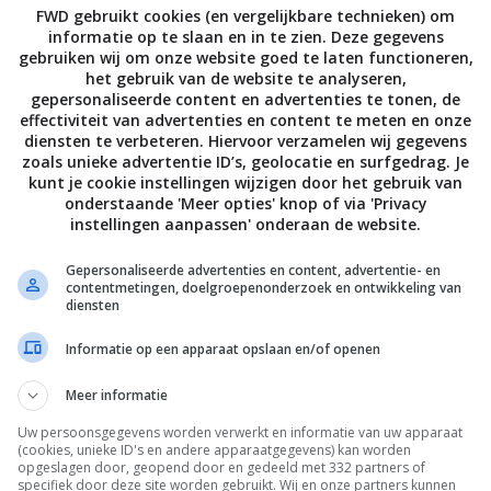
FWD gebruikt cookies (en vergelijkbare technieken) om
informatie op te slaan en in te zien. Deze gegevens
ratis cloudopslag
gebruiken wij om onze website goed te laten functioneren,
het gebruik van de website te analyseren,
drijf dat stopt met de cloudopslag. Begin deze maand
gepersonaliseerde content en advertenties te tonen, de
effectiviteit van advertenties en content te meten en onze
en met de gratis cloudopslag. Arlo stopt echter niet
diensten te verbeteren. Hiervoor verzamelen wij gegevens
g een betaalde optie.
zoals unieke advertentie ID’s, geolocatie en surfgedrag. Je
kunt je cookie instellingen wijzigen door het gebruik van
ijken die we graag zien. Je koopt een
onderstaande 'Meer opties' knop of via 'Privacy
instellingen aanpassen' onderaan de website.
e dat model op dat moment heeft. En nadat je de
ties weggehaald. Laten we hopen dat dit geen trend
Gepersonaliseerde advertenties en content, advertentie- en
contentmetingen, doelgroepenonderzoek en ontwikkeling van
camera’s.
diensten
Informatie op een apparaat opslaan en/of openen
Meer informatie
Uw persoonsgegevens worden verwerkt en informatie van uw apparaat
(cookies, unieke ID's en andere apparaatgegevens) kan worden
opgeslagen door, geopend door en gedeeld met 332 partners of
specifiek door deze site worden gebruikt. Wij en onze partners kunnen