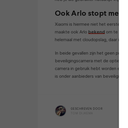
Ook Arlo stopt met g
Xiaomi is hiermee niet het eerste be
maakte ook Arlo
bekend
om te stopp
helemaal met cloudopslag, daar is no
In beide gevallen zijn het geen prakt
beveiligingscamera met de opties di
camera in gebruik hebt worden er op
is onder aanbieders van beveiligings
GESCHREVEN DOOR
TOM DIJKEMA