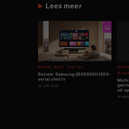
Lees meer
REVIEWS
BEELD
OLED TV'S
NIEUW
RECEIV
Review: Samsung QE65S99H (S99-
serie) oled tv
Michi
geïnt
12 JUNI 2026
cd-sp
19 MAA