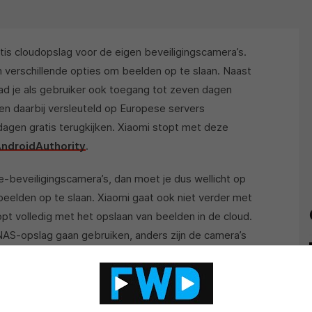
is cloudopslag voor de eigen beveiligingscamera’s.
verschillende opties om beelden op te slaan. Naast
d je als gebruiker ook toegang tot zeven dagen
en daarbij versleuteld op Europese servers
dagen gratis terugkijken. Xiaomi stopt met deze
ndroidAuthority
.
beveiligingscamera’s, dan moet je dus wellicht op
eelden op te slaan. Xiaomi gaat ook niet verder met
opt volledig met het opslaan van beelden in de cloud.
AS-opslag gaan gebruiken, anders zijn de camera’s
lden. De stap is opvallend te noemen, want de zeven
van de verkoopargumenten om een Mi Home-
Als reden wordt een ‘shift of business’ gegeven. Daar
nig aan.