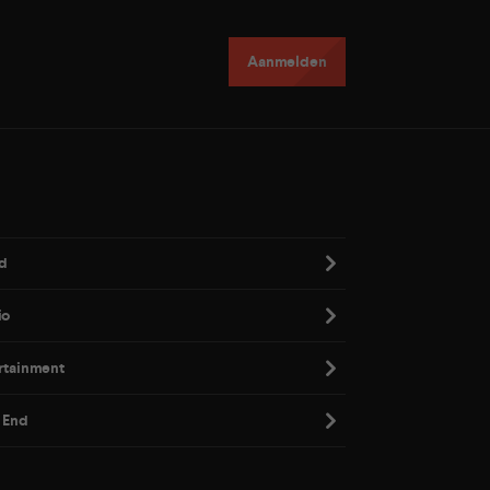
Aanmelden
d
io
rtainment
 End