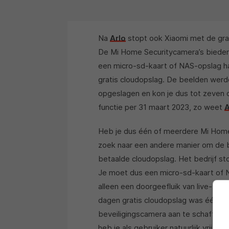
Na
Arlo
stopt ook Xiaomi met de grat
De Mi Home Securitycamera’s bieden 
een micro-sd-kaart of NAS-opslag ha
gratis cloudopslag. De beelden werd
opgeslagen en kon je dus tot zeven 
functie per 31 maart 2023, zo weet
A
Heb je dus één of meerdere Mi Home-
zoek naar een andere manier om de b
betaalde cloudopslag. Het bedrijf st
Je moet dus een micro-sd-kaart of N
alleen een doorgeefluik van live-bee
dagen gratis cloudopslag was één 
beveiligingscamera aan te schaffen. 
heb je als gebruiker natuurlijk vrij wei