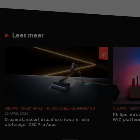
Lees meer
NIEUWS
SMARTHOME
HUISHOUDELIJKE APPARATEN
NIEUWS
SMAR
23 APRIL 2026
Philips intr
Dreame lanceert draadloze twee-in-één
WiZ-platfor
stofzuiger Z30 Pro Aqua