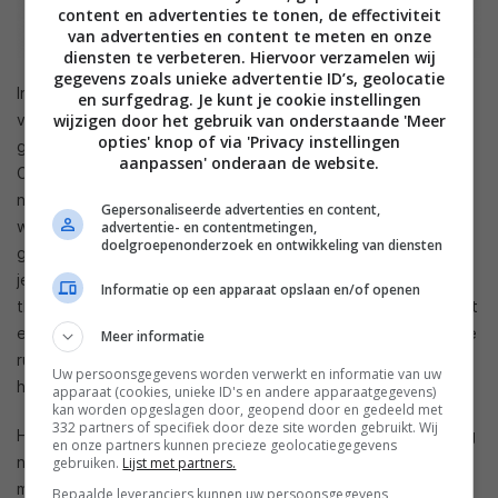
content en advertenties te tonen, de effectiviteit
van advertenties en content te meten en onze
diensten te verbeteren. Hiervoor verzamelen wij
gegevens zoals unieke advertentie ID’s, geolocatie
In eerste instantie biedt LG met de HomeBrew een vijftal
en surfgedrag. Je kunt je cookie instellingen
wijzigen door het gebruik van onderstaande 'Meer
verschillende bieren aan. Het gaat om een American IPA, een
opties' knop of via 'Privacy instellingen
golden American Pale, English Stout, Belgisch Wit en een
aanpassen' onderaan de website.
Czech Pilsner. Voor het brouwen van het bier hoef je zelf
niets te doen, behalve het toevoegen van de capsules en
Gepersonaliseerde advertenties en content,
wat water. De LG HomeBrew houdt de temperatuur in de
advertentie- en contentmetingen,
doelgroepenonderzoek en ontwikkeling van diensten
gaten en de druk. Op die manier voorkomt het apparaat dat
je bier te maken krijgt met bacteriën. Dat laatste kan bij het
Informatie op een apparaat opslaan en/of openen
thuis brouwen van bier soms nog wel eens lastig zijn. Doordat
er capsules gebruikt worden, hoef je ook niet heel veel op te
Meer informatie
ruimen na gebruik en is de HomeBrew makkelijk schoon te
Uw persoonsgegevens worden verwerkt en informatie van uw
houden.
apparaat (cookies, unieke ID's en andere apparaatgegevens)
kan worden opgeslagen door, geopend door en gedeeld met
332 partners of specifiek door deze site worden gebruikt. Wij
Hoe duur de Senseo onder de bierbrouwers is weten we nog
en onze partners kunnen precieze geolocatiegegevens
niet. Het is ook niet bekend wanneer het apparaat op de
gebruiken.
Lijst met partners.
markt komt.
Bepaalde leveranciers kunnen uw persoonsgegevens