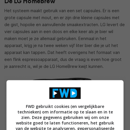
De LG HomeBrew
Het systeem maakt gebruik van een set capsules. Er is een
grote capsule met mout, en er zijn drie kleine capsules met
de gist, hopolie en aanvullende smaakextracten. LG levert de
vier capsules aan in een doos en elke keer als je bier wil
maken moet je ze allemaal gebruiken. Eenmaal in het
apparaat, krijg je na twee weken vijf liter bier die je uit het
apparaat kan tappen. Dat heeft overigens het formaat van
een flink espressoapparaat, dus de vraag is even hoe groot
je aanrecht is, wil je de LG HomeBrew kwijt kunnen.
FWD gebruikt cookies (en vergelijkbare
technieken) om informatie op te slaan en in te
zien. Deze gegevens gebruiken wij om onze
website goed te laten functioneren, het gebruik
van de website te analyseren, gepersonaliseerde