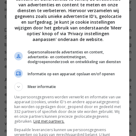
er natuurlijk niet dunner en lichter van. Als het vak ook maar
van advertenties en content te meten en onze
iets gevuld is merk je dat het onmogelijk is de iPad plat op
diensten te verbeteren. Hiervoor verzamelen wij
gegevens zoals unieke advertentie ID’s, geolocatie
tafel te leggen, maar in principe is dat natuurlijk logisch.
en surfgedrag. Je kunt je cookie instellingen
wijzigen door het gebruik van onderstaande 'Meer
Doordat er een vouw zit in de voorste flap kan de Belkin
opties' knop of via 'Privacy instellingen
Storage Folio Plus in twee stand posities gezet worden, de
aanpassen' onderaan de website.
bekende mediapositie en de typepositie. De laatste is erg
stabiel maar de eerste helaas niet. De keuze voor nylon en
Gepersonaliseerde advertenties en content,
advertentie- en contentmetingen,
rubber zorgt dat er veel ruimte/speling is in de media positie
doelgroepenonderzoek en ontwikkeling van diensten
en bij aanraking kan de iPad vrij gemakkelijk omvallen.
Informatie op een apparaat opslaan en/of openen
Al met al vind ik het een hoes met wat kuren. Het ultra
Meer informatie
simpele design is weinig charmant en maakt het totaalpakket
een stuk dikker en zwaarder, en hoewel het een probleem
Uw persoonsgegevens worden verwerkt en informatie van uw
oplost maakt deze hoes de iPad een stuk lastiger te
apparaat (cookies, unieke ID's en andere apparaatgegevens)
kan worden opgeslagen door, geopend door en gedeeld met
gebruiken. Tijdens normaal gebruik zul je hem vaak te dik
332 partners of specifiek door deze site worden gebruikt. Wij
vinden, één van de standposities is niet stabiel en de keuze
en onze partners kunnen precieze geolocatiegegevens
gebruiken.
Lijst met partners.
voor relatief goedkope materialen maakt de iPad een stuk
Bepaalde leveranciers kunnen uw persoonsgegevens
minder chique. Maar, je hebt wel altijd je oordopjes en een
verwerken op basis van gerechtvaardigd belang. U kunt