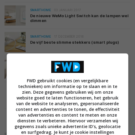
SMARTHOME
03 JANUARI 2017
De nieuwe WeMo Light Switch kan de lampen wel
dimmen
SMARTHOME
17 DECEMBER 2016
De vijf beste slimme stekkers (smart plugs)
SMARTHOME
16 NOVEMBER 2016
Slimme verlichting of lampen kopen: alles dat je
moet weten
FWD gebruikt cookies (en vergelijkbare
technieken) om informatie op te slaan en in te
MOBILE
09 SEPTEMBER 2016
zien. Deze gegevens gebruiken wij om onze
Belkin brengt dongle uit voor iPhone 7 Plus, met
website goed te laten functioneren, het gebruik
twee Lightning-poorten
van de website te analyseren, gepersonaliseerde
content en advertenties te tonen, de effectiviteit
van advertenties en content te meten en onze
diensten te verbeteren. Hiervoor verzamelen wij
MOBILE
14 OKTOBER 2014
gegevens zoals unieke advertentie ID’s, geolocatie
Belkin lanceert Qode Ultimate Pro-toetsenbord
en surfgedrag. Je kunt je cookie instellingen