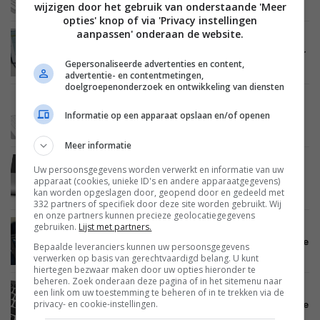
voor iPad Air
wijzigen door het gebruik van onderstaande 'Meer
opties' knop of via 'Privacy instellingen
aanpassen' onderaan de website.
BEELD
11 JUNI 2014
Review: Belkin QODE Thin Type toetsenbord voor
Gepersonaliseerde advertenties en content,
iPad Air
advertentie- en contentmetingen,
doelgroepenonderzoek en ontwikkeling van diensten
MOBILE
08 MEI 2014
Informatie op een apparaat opslaan en/of openen
Belkin lanceert QODE Thin Type toetsenbord
voor de iPad Air
Meer informatie
MOBILE
19 MAART 2014
Uw persoonsgegevens worden verwerkt en informatie van uw
Belkin zet in op iPad-accessoires voor het
apparaat (cookies, unieke ID's en andere apparaatgegevens)
onderwijs
kan worden opgeslagen door, geopend door en gedeeld met
332 partners of specifiek door deze site worden gebruikt. Wij
en onze partners kunnen precieze geolocatiegegevens
gebruiken.
Lijst met partners.
MOBILE
27 NOVEMBER 2013
Tips voor de feestdagen: Vijf accessoires voor je
Bepaalde leveranciers kunnen uw persoonsgegevens
iPad
verwerken op basis van gerechtvaardigd belang. U kunt
hiertegen bezwaar maken door uw opties hieronder te
beheren. Zoek onderaan deze pagina of in het sitemenu naar
een link om uw toestemming te beheren of in te trekken via de
MOBILE
26 NOVEMBER 2013
privacy- en cookie-instellingen.
Tips voor de feestdagen: Vijf accessoires voor je
Android tablet