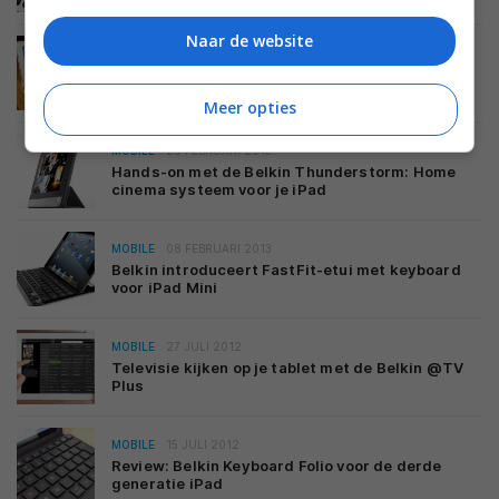
Naar de website
BEELD
28 JUNI 2013
Review: Belkin Ultimate Etui keyboard case voor
de iPad
Meer opties
MOBILE
26 FEBRUARI 2013
Hands-on met de Belkin Thunderstorm: Home
cinema systeem voor je iPad
MOBILE
08 FEBRUARI 2013
Belkin introduceert FastFit-etui met keyboard
voor iPad Mini
MOBILE
27 JULI 2012
Televisie kijken op je tablet met de Belkin @TV
Plus
MOBILE
15 JULI 2012
Review: Belkin Keyboard Folio voor de derde
generatie iPad