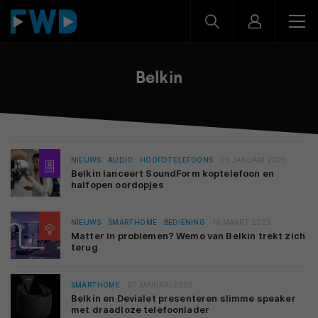
Belkin
NIEUWS
AUDIO
HOOFDTELEFOONS
06 JANUARI 2025
Belkin lanceert SoundForm koptelefoon en
halfopen oordopjes
NIEUWS
SMARTHOME
BEDIENING
16 MAART 2023
Matter in problemen? Wemo van Belkin trekt zich
terug
SMARTHOME
07 JANUARI 2020
Belkin en Devialet presenteren slimme speaker
met draadloze telefoonlader