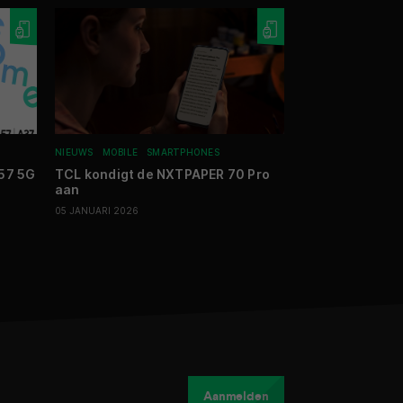
NIEUWS
MOBILE
SMARTPHONES
NIEUWS
MOBILE
W
57 5G
TCL kondigt de NXTPAPER 70 Pro
Shokz lanceert
aan
nieuwste gener
Ear oordopjes
05 JANUARI 2026
04 JUNI 2026
Aanmelden