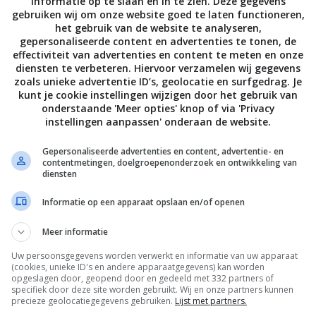
informatie op te slaan en in te zien. Deze gegevens
 Verder kan er wat het opslaggeheugen betreft
gebruiken wij om onze website goed te laten functioneren,
 64GB-variant. Mocht dat niet genoeg zijn, is het
het gebruik van de website te analyseren,
gepersonaliseerde content en advertenties te tonen, de
kaartje in te voegen, waarmee het maximale
effectiviteit van advertenties en content te meten en onze
diensten te verbeteren. Hiervoor verzamelen wij gegevens
zoals unieke advertentie ID’s, geolocatie en surfgedrag. Je
kunt je cookie instellingen wijzigen door het gebruik van
ie voorzien van Android Nougat 7.1.1 en krijgt na
onderstaande 'Meer opties' knop of via 'Privacy
ar
Android Oreo
. In eerste instantie is het toestel
instellingen aanpassen' onderaan de website.
ver een paar maanden wordt de Europese en
Gepersonaliseerde advertenties en content, advertentie- en
edkoopste versie kost in China 1.499 yuan,
contentmetingen, doelgroepenonderzoek en ontwikkeling van
k slechts een indicatie: de daadwerkelijke prijs hangt
diensten
ingen en btw.
Informatie op een apparaat opslaan en/of openen
Meer informatie
Uw persoonsgegevens worden verwerkt en informatie van uw apparaat
(cookies, unieke ID's en andere apparaatgegevens) kan worden
opgeslagen door, geopend door en gedeeld met 332 partners of
specifiek door deze site worden gebruikt. Wij en onze partners kunnen
precieze geolocatiegegevens gebruiken.
Lijst met partners.