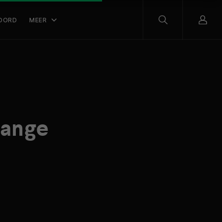
OORD
MEER
range