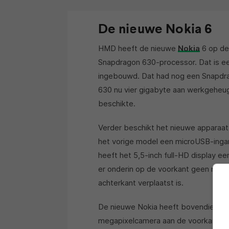
De nieuwe Nokia 6
HMD heeft de nieuwe
Nokia
6 op de
Snapdragon 630-processor. Dat is e
ingebouwd. Dat had nog een Snapdr
630 nu vier gigabyte aan werkgeheu
beschikte.
Verder beschikt het nieuwe apparaa
het vorige model een microUSB-ingang
heeft het 5,5-inch full-HD display e
er onderin op de voorkant geen ruimt
achterkant verplaatst is.
De nieuwe Nokia heeft bovendien ee
megapixelcamera aan de voorkant. B