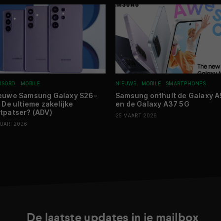
NSORD
MOBILE
NIEUWS
MOBILE
SMARTPHONES
euwe Samsung Galaxy S26-
Samsung onthult de Galaxy A
: De ultieme zakelijke
en de Galaxy A37 5G
tpatser? (ADV)
25 MAART 2026
RUARI 2026
De laatste updates in je mailbox