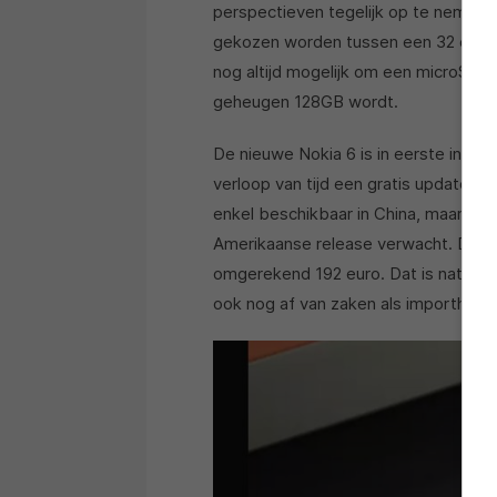
perspectieven tegelijk op te nemen.
gekozen worden tussen een 32 en een
nog altijd mogelijk om een microSD-
geheugen 128GB wordt.
De nieuwe Nokia 6 is in eerste instant
verloop van tijd een gratis update na
enkel beschikbaar in China, maar o
Amerikaanse release verwacht. De go
omgerekend 192 euro. Dat is natuurlij
ook nog af van zaken als importheff