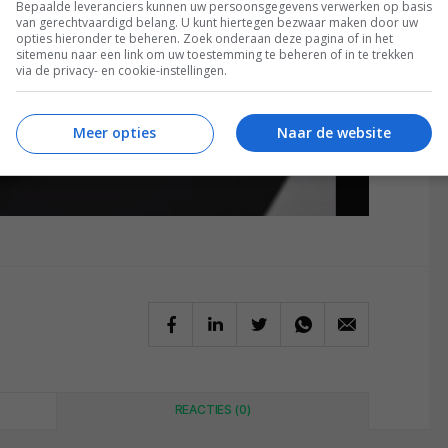
Bepaalde leveranciers kunnen uw persoonsgegevens verwerken op basis
van gerechtvaardigd belang. U kunt hiertegen bezwaar maken door uw
opties hieronder te beheren. Zoek onderaan deze pagina of in het
sitemenu naar een link om uw toestemming te beheren of in te trekken
via de privacy- en cookie-instellingen.
Meer opties
Naar de website
REACTIES (0)