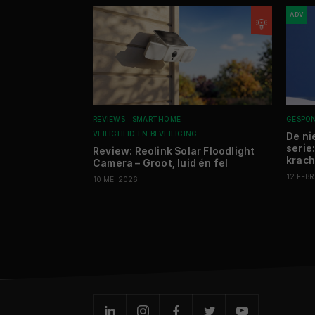
ADV
REVIEWS
SMARTHOME
GESPO
VEILIGHEID EN BEVEILIGING
De ni
serie
Review: Reolink Solar Floodlight
krach
Camera – Groot, luid én fel
12 FEB
10 MEI 2026