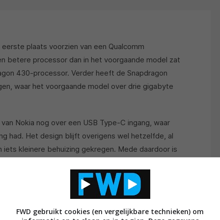
 eerste plaats voorzien van een Qualcomm
en betere processor dan in het voorgaande model zat
agon 430-processor. Verder heeft de Snapdragon
gen, waar het voorgaande model over drie gigabyte
t van Nokia nog over een USB Type-C ingang, waar
 had. Het design blijft overigens wel hetzelfde, al
en iets kleinere behuizing gekregen. Mede daardoor is
e meer voor de vingerafdrukscanner, die nu naar de
n 16-megapixelcamera aan de achterkant en een 8-
FWD gebruikt cookies (en vergelijkbare technieken) om
eiden kunnen tegelijk gebruikt worden om twee