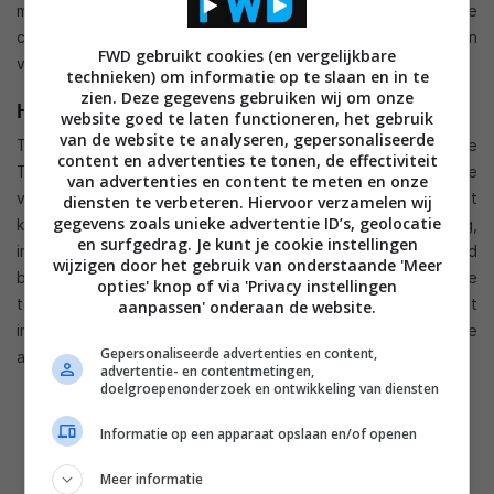
mee waarmee de weergave van audio op het gebruik en de
content afgesteld kan worden en het audioveld vergroot van
FWD gebruikt cookies (en vergelijkbare
verkleind kan worden.
technieken) om informatie op te slaan en in te
zien. Deze gegevens gebruiken wij om onze
Hands-on video
website goed te laten functioneren, het gebruik
van de website te analyseren, gepersonaliseerde
Tijdens het Mobile World Congress hebben we even naar de
content en advertenties te tonen, de effectiviteit
Thunderstorm mogen luisteren, zoals je in onderstaande
van advertenties en content te meten en onze
video kunt zien. De geluidskwaliteit is, voor zover we dit
diensten te verbeteren. Hiervoor verzamelen wij
gegevens zoals unieke advertentie ID’s, geolocatie
konden beoordelen in een redelijk drukke omgeving,
en surfgedrag. Je kunt je cookie instellingen
indrukwekkend te noemen. De speakers verzorgen een breed
wijzigen door het gebruik van onderstaande 'Meer
bereik met natuurlijke tonen, voldoende laag en heldere hoge
opties' knop of via 'Privacy instellingen
tonen. Om dit te bereiken moet je echter wel behoorlijk wat
aanpassen' onderaan de website.
inleveren wat betreft mobiliteit. De iPad wordt met deze
Gepersonaliseerde advertenties en content,
accessoire een stuk groter, dikker en zwaarder.
advertentie- en contentmetingen,
doelgroepenonderzoek en ontwikkeling van diensten
Informatie op een apparaat opslaan en/of openen
Meer informatie