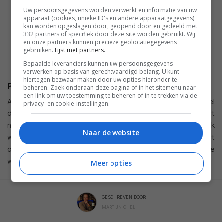
Uw persoonsgegevens worden verwerkt en informatie van uw
apparaat (cookies, unieke ID's en andere apparaatgegevens)
kan worden opgeslagen door, geopend door en gedeeld met
332 partners of specifiek door deze site worden gebruikt. Wij
en onze partners kunnen precieze geolocatiegegevens
gebruiken.
Lijst met partners.
Bepaalde leveranciers kunnen uw persoonsgegevens
verwerken op basis van gerechtvaardigd belang. U kunt
hiertegen bezwaar maken door uw opties hieronder te
Prijs en beschikbaarheid
beheren. Zoek onderaan deze pagina of in het sitemenu naar
een link om uw toestemming te beheren of in te trekken via de
Als er een nadeel genoemd moet worden dan is het toch wel
privacy- en cookie-instellingen.
de prijs. De Belkin Thunderstorm komt namelijk vanaf maart
naar Nederland voor een prijs van 229 euro. Dat is behoorlijk
Naar de website
wat geld, maar wanneer je veel games speelt, muziek luistert
of films kijkt heeft deze accessoire zeker een toegevoegde
waarde.
Meer opties
GESCHREVEN DOOR
MARTIJN CHEL