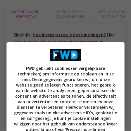
METINGEN SDR -
METINGEN SDR -
METINGEN SDR -
GRAYSCALE
COLORCHECKER
SATURATION
Bijschrift:
Hoe interpreteer ik deze metingen?
Hier
vind je meer info over onze
meetapparatuur
.
FWD gebruikt cookies (en vergelijkbare
technieken) om informatie op te slaan en in te
zien. Deze gegevens gebruiken wij om onze
website goed te laten functioneren, het gebruik
van de website te analyseren, gepersonaliseerde
content en advertenties te tonen, de effectiviteit
van advertenties en content te meten en onze
diensten te verbeteren. Hiervoor verzamelen wij
gegevens zoals unieke advertentie ID’s, geolocatie
en surfgedrag. Je kunt je cookie instellingen
wijzigen door het gebruik van onderstaande 'Meer
opties' knop of via 'Privacy instellingen