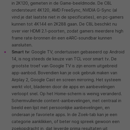
in 2K120, gemeten in de Game-beeldmode. De C8L
ondersteunt 4K120, AMD FreeSync, NVIDIA G-Sync (al
vind je dat laatste niet in de specificaties), en pc-gamers
kunnen tot 4K144 en 2K288 gaan. De C8L beschikt nu
over vier HDMI 2.1-poorten, zodat gamers meerdere high
frame rate-bronnen én een eARC-soundbar kunnen
aansluiten.
Smart
tv
: Google TV, ondertussen gebaseerd op Android
14, is nog steeds de keuze van TCL voor smart tv. De
grootste troef van Google TV is zijn enorm uitgebreid
app-aanbod. Bovendien kan je ook gebruik maken van
Airplay 2, Google Cast en screen mirroring. Het systeem
werkt vlot, bladeren door de apps en aanbevelingen
verloopt snel. Op het Home-scherm is weinig veranderd.
Schermvullende content-aanbevelingen, met centraal in
beeld een lijst met persoonlijke aanbevelingen, en
onderaan je favoriete apps. In de Zoek-tab kan je een
categorie aanklikken, of beter nog spreek gewoon een
zoekopdracht in, dat leverde prima resultaten uit