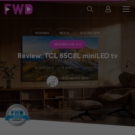
REVIEWS
BEELD
LCD LED TV'S
BEOORDELING 9.0
Review: TCL 65C8L miniLED tv
08 JUNI 2026
+ 10 MINUTEN
0 REACTIES
GESCHREVEN DOOR
ERIC BEECKMANS