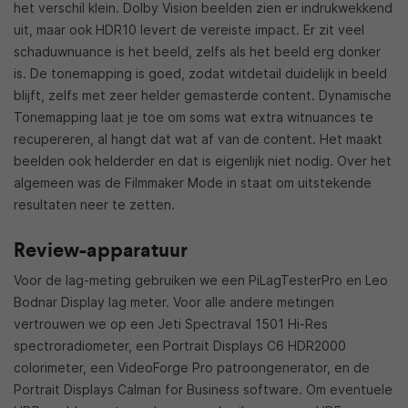
het verschil klein. Dolby Vision beelden zien er indrukwekkend
uit, maar ook HDR10 levert de vereiste impact. Er zit veel
schaduwnuance is het beeld, zelfs als het beeld erg donker
is. De tonemapping is goed, zodat witdetail duidelijk in beeld
blijft, zelfs met zeer helder gemasterde content. Dynamische
Tonemapping laat je toe om soms wat extra witnuances te
recupereren, al hangt dat wat af van de content. Het maakt
beelden ook helderder en dat is eigenlijk niet nodig. Over het
algemeen was de Filmmaker Mode in staat om uitstekende
resultaten neer te zetten.
Review-apparatuur
Voor de lag-meting gebruiken we een PiLagTesterPro en Leo
Bodnar Display lag meter. Voor alle andere metingen
vertrouwen we op een Jeti Spectraval 1501 Hi-Res
spectroradiometer, een Portrait Displays C6 HDR2000
colorimeter, een VideoForge Pro patroongenerator, en de
Portrait Displays Calman for Business software. Om eventuele