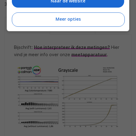
Naar de website
3500 nits haalt, is een plus voor HDR-beelden.
Meer opties
METINGEN HDR -
METINGEN HDR -
GRAYSCALE
LUMINANCE
Bijschrift:
Hoe interpreteer ik deze metingen?
Hier
vind je meer info over onze
meetapparatuur
.