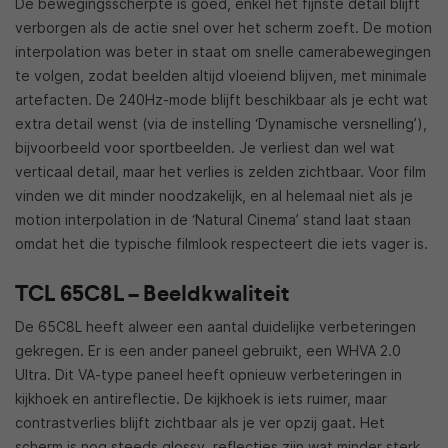
De bewegingsscherpte is goed, enkel het fijnste detail blijft
verborgen als de actie snel over het scherm zoeft. De motion
interpolation was beter in staat om snelle camerabewegingen
te volgen, zodat beelden altijd vloeiend blijven, met minimale
artefacten. De 240Hz-mode blijft beschikbaar als je echt wat
extra detail wenst (via de instelling ‘Dynamische versnelling’),
bijvoorbeeld voor sportbeelden. Je verliest dan wel wat
verticaal detail, maar het verlies is zelden zichtbaar. Voor film
vinden we dit minder noodzakelijk, en al helemaal niet als je
motion interpolation in de ‘Natural Cinema’ stand laat staan
omdat het die typische filmlook respecteert die iets vager is.
TCL 65C8L – Beeldkwaliteit
De 65C8L heeft alweer een aantal duidelijke verbeteringen
gekregen. Er is een ander paneel gebruikt, een WHVA 2.0
Ultra. Dit VA-type paneel heeft opnieuw verbeteringen in
kijkhoek en antireflectie. De kijkhoek is iets ruimer, maar
contrastverlies blijft zichtbaar als je ver opzij gaat. Het
scherm is nog steeds glossy, reflecties zijn wat minder sterk