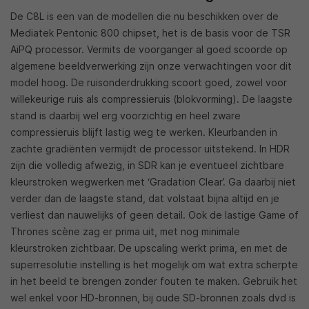
De C8L is een van de modellen die nu beschikken over de
Mediatek Pentonic 800 chipset, het is de basis voor de TSR
AiPQ processor. Vermits de voorganger al goed scoorde op
algemene beeldverwerking zijn onze verwachtingen voor dit
model hoog. De ruisonderdrukking scoort goed, zowel voor
willekeurige ruis als compressieruis (blokvorming). De laagste
stand is daarbij wel erg voorzichtig en heel zware
compressieruis blijft lastig weg te werken. Kleurbanden in
zachte gradiënten vermijdt de processor uitstekend. In HDR
zijn die volledig afwezig, in SDR kan je eventueel zichtbare
kleurstroken wegwerken met ‘Gradation Clear’. Ga daarbij niet
verder dan de laagste stand, dat volstaat bijna altijd en je
verliest dan nauwelijks of geen detail. Ook de lastige Game of
Thrones scène zag er prima uit, met nog minimale
kleurstroken zichtbaar. De upscaling werkt prima, en met de
superresolutie instelling is het mogelijk om wat extra scherpte
in het beeld te brengen zonder fouten te maken. Gebruik het
wel enkel voor HD-bronnen, bij oude SD-bronnen zoals dvd is