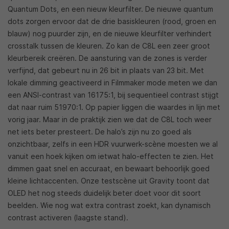
Quantum Dots, en een nieuw kleurfilter. De nieuwe quantum
dots zorgen ervoor dat de drie basiskleuren (rood, groen en
blauw) nog puurder zijn, en de nieuwe kleurfilter verhindert
crosstalk tussen de kleuren. Zo kan de C8L een zeer groot
kleurbereik creëren. De aansturing van de zones is verder
verfijnd, dat gebeurt nu in 26 bit in plaats van 23 bit. Met
lokale dimming geactiveerd in Filmmaker mode meten we dan
een ANSI-contrast van 16175:1, bij sequentieel contrast stijgt
dat naar ruim 51970:1. Op papier liggen die waardes in lijn met
vorig jaar. Maar in de praktijk zien we dat de C8L toch weer
net iets beter presteert. De halo’s zijn nu zo goed als
onzichtbaar, zelfs in een HDR vuurwerk-scène moesten we al
vanuit een hoek kijken om ietwat halo-effecten te zien. Het
dimmen gaat snel en accuraat, en bewaart behoorlijk goed
kleine lichtaccenten. Onze testscène uit Gravity toont dat
OLED het nog steeds duidelijk beter doet voor dit soort
beelden. Wie nog wat extra contrast zoekt, kan dynamisch
contrast activeren (laagste stand).