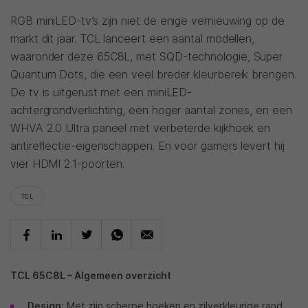
RGB miniLED-tv’s zijn niet de enige vernieuwing op de
markt dit jaar. TCL lanceert een aantal modellen,
waaronder deze 65C8L, met SQD-technologie, Super
Quantum Dots, die een veel breder kleurbereik brengen.
De tv is uitgerust met een miniLED-
achtergrondverlichting, een hoger aantal zones, en een
WHVA 2.0 Ultra paneel met verbeterde kijkhoek en
antireflectie-eigenschappen. En voor gamers levert hij
vier HDMI 2.1-poorten.
TCL
TCL 65C8L – Algemeen overzicht
Design
: Met zijn scherpe hoeken en zilverkleurige rand