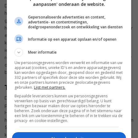
aanpassen' onderaan de website.
De Filmmaker mode bleek een tikje te koel gekalibreerd, en
had een gamma die meer aansluit bij gamma 2,2 dan het
Gepersonaliseerde advertenties en content,
gebruikelijke 2,4. Daardoor zijn middentinten duidelijk
advertentie- en contentmetingen,
doelgroepenonderzoek en ontwikkeling van diensten
helderder. Dat maakt het beeld wel wat meer aangepast voor
een doorsnee woonkamer waar wat omgevingslicht is. De
Informatie op een apparaat opslaan en/of openen
kleurweergave blijft wel gespaard van duidelijke fouten. De
iets te intense blauw en cyaantinten vallen zonder een
Meer informatie
referentie ernaast niet op. Er is veel schaduwdetail waardoor
Uw persoonsgegevens worden verwerkt en informatie van uw
de testscènes uit Harry Potter of The Revenant perfect in
apparaat (cookies, unieke ID's en andere apparaatgegevens)
beeld kwamen.
kan worden opgeslagen door, geopend door en gedeeld met
332 partners of specifiek door deze site worden gebruikt. Wij
en onze partners kunnen precieze geolocatiegegevens
TCL 65C8L - HDR
gebruiken.
Lijst met partners.
Bepaalde leveranciers kunnen uw persoonsgegevens
De C8L toont nogmaals aan dat miniLED-tv’s een hoge
verwerken op basis van gerechtvaardigd belang. U kunt
piekhelderheid kunnen hebben. Op het 10%-venster, in
hiertegen bezwaar maken door uw opties hieronder te
beheren. Zoek onderaan deze pagina of in het sitemenu naar
HDR10 Filmmaker Mode, gaat de meter naar 3764 nits, en op
een link om uw toestemming te beheren of in te trekken via de
het 2%- en 5%-venster zelfs nog naar respectievelijk 4570 en
privacy- en cookie-instellingen.
5529 nits. Het volledig witte scherm levert 674 nits. Dat zijn
knappe prestaties. Vooral het feit dat de tv probleemloos