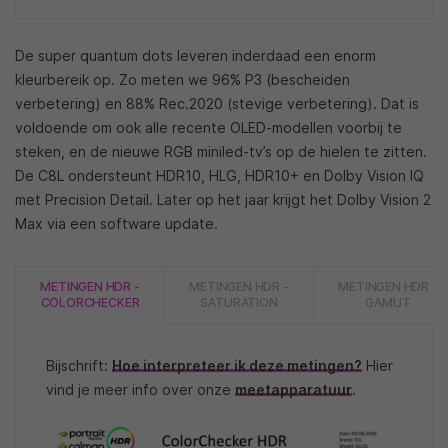
De super quantum dots leveren inderdaad een enorm
kleurbereik op. Zo meten we 96% P3 (bescheiden
verbetering) en 88% Rec.2020 (stevige verbetering). Dat is
voldoende om ook alle recente OLED-modellen voorbij te
steken, en de nieuwe RGB miniled-tv’s op de hielen te zitten.
De C8L ondersteunt HDR10, HLG, HDR10+ en Dolby Vision IQ
met Precision Detail. Later op het jaar krijgt het Dolby Vision 2
Max via een software update.
METINGEN HDR -
METINGEN HDR -
METINGEN HDR -
COLORCHECKER
SATURATION
GAMUT
Bijschrift:
Hoe interpreteer ik deze metingen?
Hier
vind je meer info over onze
meetapparatuur
.