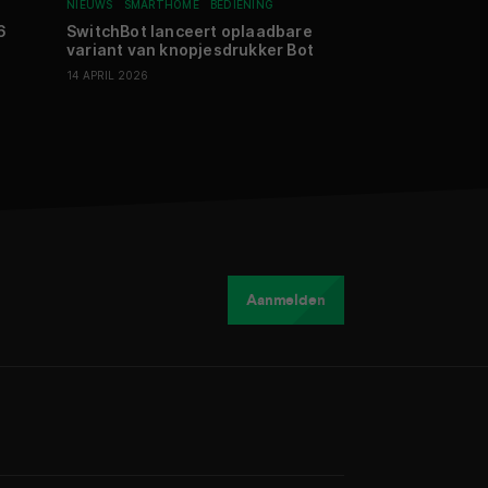
NIEUWS
SMARTHOME
BEDIENING
NIEUWS
SMARTHO
6
SwitchBot lanceert oplaadbare
Homey lanceer
variant van knopjesdrukker Bot
voor televisie
14 APRIL 2026
13 MEI 2026
Aanmelden