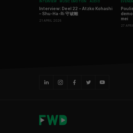
INTERVIEW
MUSIC EMOTION
AUDIO
EVENE
Interview: Deel 22 – Atzko Kohashi
Pouli
– Shu-Ha-Ri 守破離
demon
mei
21 APRIL 2026
27 APRI