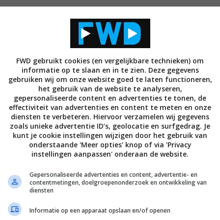
ver een Bluetooth keyboard dat volgens de fabrikant
FWD gebruikt cookies (en vergelijkbare technieken) om
informatie op te slaan en in te zien. Deze gegevens
toetsen. Deze geven optimale feedback, liggen ver
gebruiken wij om onze website goed te laten functioneren,
 de gemiddelde toetsen op een keyboard voor 7 inch
het gebruik van de website te analyseren,
gepersonaliseerde content en advertenties te tonen, de
n zijn voor het typen van langere teksten. De
iPad
effectiviteit van advertenties en content te meten en onze
rd geplaatst worden en het keyboard moet minimaal
diensten te verbeteren. Hiervoor verzamelen wij gegevens
zoals unieke advertentie ID’s, geolocatie en surfgedrag. Je
ij. Het keyboard kan middels USB opgeladen worden.
kunt je cookie instellingen wijzigen door het gebruik van
onderstaande 'Meer opties' knop of via 'Privacy
instellingen aanpassen' onderaan de website.
Gepersonaliseerde advertenties en content, advertentie- en
contentmetingen, doelgroepenonderzoek en ontwikkeling van
diensten
Informatie op een apparaat opslaan en/of openen