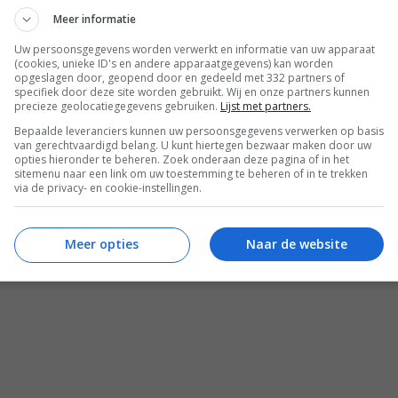
Meer informatie
Uw persoonsgegevens worden verwerkt en informatie van uw apparaat
(cookies, unieke ID's en andere apparaatgegevens) kan worden
opgeslagen door, geopend door en gedeeld met 332 partners of
specifiek door deze site worden gebruikt. Wij en onze partners kunnen
precieze geolocatiegegevens gebruiken.
Lijst met partners.
Bepaalde leveranciers kunnen uw persoonsgegevens verwerken op basis
van gerechtvaardigd belang. U kunt hiertegen bezwaar maken door uw
opties hieronder te beheren. Zoek onderaan deze pagina of in het
sitemenu naar een link om uw toestemming te beheren of in te trekken
via de privacy- en cookie-instellingen.
REACTIES (0)
Meer opties
Naar de website