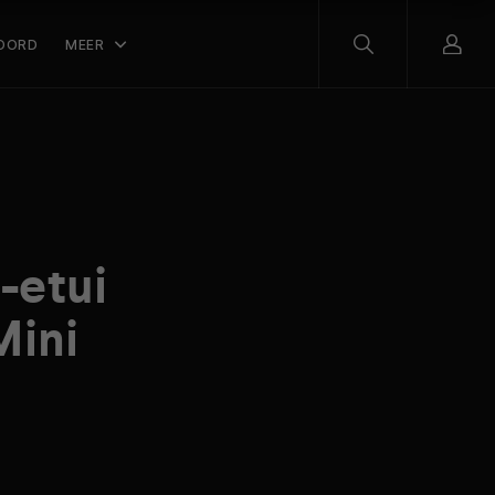
OORD
MEER
-etui
Mini