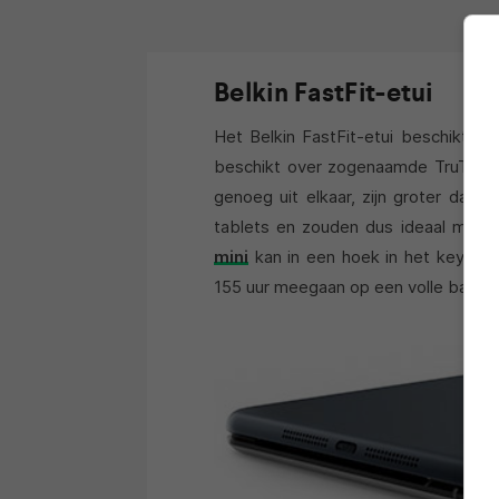
Belkin FastFit-etui
Het Belkin FastFit-etui beschikt o
beschikt over zogenaamde TruType 
genoeg uit elkaar, zijn groter dan
tablets en zouden dus ideaal moete
mini
kan in een hoek in het keyboa
155 uur meegaan op een volle batter