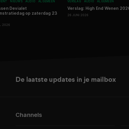
MENT
NIEUWS
AUDIO
ALGEMEEN
VERSLAG
AUDIO
ALGEMEEN
ssen Devialet
Verslag: High End Wenen 202
stratiedag op zaterdag 23
26 JUNI 2026
L 2026
De laatste updates in je mailbox
Channels