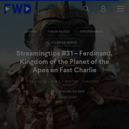
NIEUWS
TIPS EN ADVIES
ENTERTAINMENT
FILMS EN SERIES
Streamingtips #31 – Ferdinand,
Kingdom of the Planet of the
Apes en Fast Charlie
02 AUGUSTUS 2024
2 MINUTEN
0 REACTIES
GESCHREVEN DOOR
LAURA JENNY