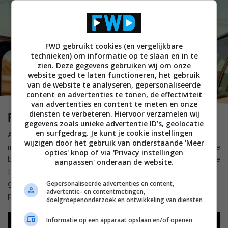
FWD gebruikt cookies (en vergelijkbare
technieken) om informatie op te slaan en in te
zien. Deze gegevens gebruiken wij om onze
website goed te laten functioneren, het gebruik
van de website te analyseren, gepersonaliseerde
content en advertenties te tonen, de effectiviteit
van advertenties en content te meten en onze
diensten te verbeteren. Hiervoor verzamelen wij
Fast Charlie (Amazon Prime Video)
gegevens zoals unieke advertentie ID’s, geolocatie
en surfgedrag. Je kunt je cookie instellingen
Als zijn oude baas wordt afgemaakt, moet Charlie Swift het
wijzigen door het gebruik van onderstaande 'Meer
maffia-bestaan overnemen. Althans, hij moet de bende die de
opties' knop of via 'Privacy instellingen
baas heeft uitgeschakeld zelf uitschakelen en wordt daarmee
aanpassen' onderaan de website.
toch een soort maffiabaas op zijn eigen manier. Deze film is
Gepersonaliseerde advertenties en content,
gebaseerd op Gun Monkeys en heeft Pierce Brosnan in een
advertentie- en contentmetingen,
prima hoofdrol.
doelgroepenonderzoek en ontwikkeling van diensten
Informatie op een apparaat opslaan en/of openen