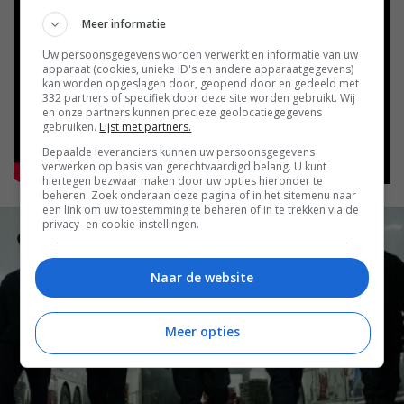
Meer informatie
Uw persoonsgegevens worden verwerkt en informatie van uw
apparaat (cookies, unieke ID's en andere apparaatgegevens)
kan worden opgeslagen door, geopend door en gedeeld met
332 partners of specifiek door deze site worden gebruikt. Wij
en onze partners kunnen precieze geolocatiegegevens
gebruiken.
Lijst met partners.
Bepaalde leveranciers kunnen uw persoonsgegevens
verwerken op basis van gerechtvaardigd belang. U kunt
hiertegen bezwaar maken door uw opties hieronder te
beheren. Zoek onderaan deze pagina of in het sitemenu naar
een link om uw toestemming te beheren of in te trekken via de
privacy- en cookie-instellingen.
Naar de website
Meer opties