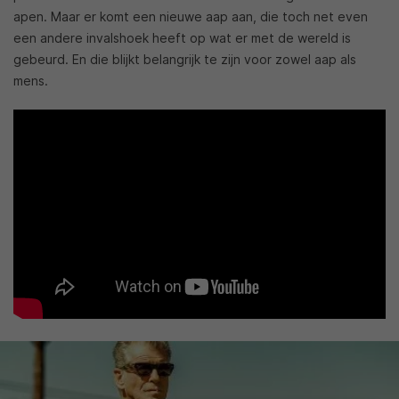
apen. Maar er komt een nieuwe aap aan, die toch net even
een andere invalshoek heeft op wat er met de wereld is
gebeurd. En die blijkt belangrijk te zijn voor zowel aap als
mens.