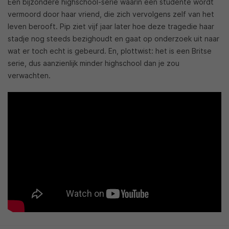
Een bijzondere highschool-serie waarin een studente wordt
vermoord door haar vriend, die zich vervolgens zelf van het
leven berooft. Pip ziet vijf jaar later hoe deze tragedie haar
stadje nog steeds bezighoudt en gaat op onderzoek uit naar
wat er toch echt is gebeurd. En, plottwist: het is een Britse
serie, dus aanzienlijk minder highschool dan je zou
verwachten.