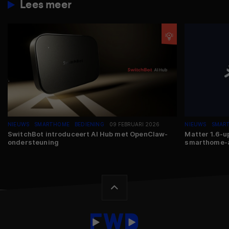
Lees meer
NIEUWS
SMARTHOME
BEDIENING
09 FEBRUARI 2026
NIEUWS
SMAR
SwitchBot introduceert AI Hub met OpenClaw-
Matter 1.6-u
ondersteuning
smarthome-