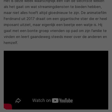
Het is deze week waarschijnlijk een van de slechtste weken
als het gaat om wat streamingdiensten te bieden hebben,
maar niet alles hoeft altijd gloednieuw te zijn. De animatiefilm
Ferdinand uit 2017 draait om een gigantische stier die er heel
imposant uitziet, maar eigenlijk een beetje een watje is. Hij
gaat met een bonte groep vrienden op pad om zijn familie te
vinden en leert gaandeweg steeds meer over de anderen en
hemzelf.