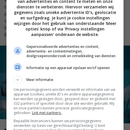
van advertenties en content te meten en onze
diensten te verbeteren. Hiervoor verzamelen wij
boekenreeks van auteur Liu Cixin. De scifi-serie opent in de
gegevens zoals unieke advertentie ID’s, geolocatie
jaren zestig, wanneer een astrofysicus een beslissing neemt
en surfgedrag. Je kunt je cookie instellingen
die uiteindelijk de natuurwetten zal veranderen. Naast
wijzigen door het gebruik van onderstaande 'Meer
Benedict Wong zijn Game of Thrones-veteranen John
opties' knop of via 'Privacy instellingen
aanpassen' onderaan de website.
Bradley en Liam Cunningham te zien.
Gepersonaliseerde advertenties en content,
advertentie- en contentmetingen,
doelgroepenonderzoek en ontwikkeling van diensten
Informatie op een apparaat opslaan en/of openen
Meer informatie
Uw persoonsgegevens worden verwerkt en informatie van uw
apparaat (cookies, unieke ID's en andere apparaatgegevens)
kan worden opgeslagen door, geopend door en gedeeld met
332 partners of specifiek door deze site worden gebruikt. Wij
en onze partners kunnen precieze geolocatiegegevens
gebruiken.
Lijst met partners.
Bepaalde leveranciers kunnen uw persoonsgegevens
verwerken op basis van gerechtvaardigd belang. U kunt