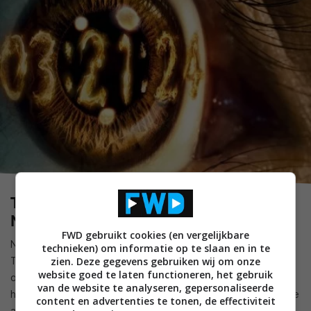
The 3 Body Problem (vanaf 21 maart op
Netflix)
FWD gebruikt cookies (en vergelijkbare
Na het matig ontvangen laatste seizoen van Game of
technieken) om informatie op te slaan en in te
Thrones krijgen makers David Benioff en D.B. Weiss de kans
zien. Deze gegevens gebruiken wij om onze
website goed te laten functioneren, het gebruik
om zich te herpakken met The 3 Body Problem. En daarbij
van de website te analyseren, gepersonaliseerde
hebben ze opnieuw literair bronmateriaal om uit te putten: de
content en advertenties te tonen, de effectiviteit
achtdelige serie is gebaseerd op het eerste deel uit de