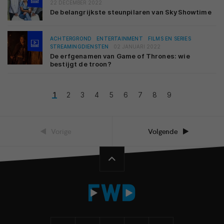
22 DECEMBER 2022
De belangrijkste steunpilaren van SkyShowtime
ACHTERGROND
ENTERTAINMENT
FILMS EN SERIES
STREAMINGDIENSTEN
02 JANUARI 2022
De erfgenamen van Game of Thrones: wie
bestijgt de troon?
1
2
3
4
5
6
7
8
9
Vorige
Volgende