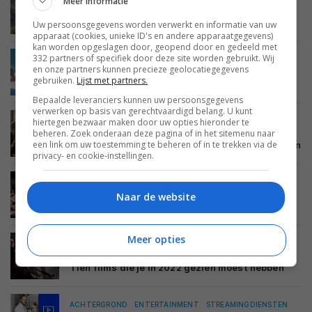
Meer informatie
FILMS EN SERIES
STREAMINGDIENSTEN
29 DECEMBER 2023
Tien films die je in 2023 gezien moest hebben
Uw persoonsgegevens worden verwerkt en informatie van uw
apparaat (cookies, unieke ID's en andere apparaatgegevens)
kan worden opgeslagen door, geopend door en gedeeld met
332 partners of specifiek door deze site worden gebruikt. Wij
ACHTERGROND
TIPS EN ADVIES
ENTERTAINMENT
en onze partners kunnen precieze geolocatiegegevens
FILMS EN SERIES
STREAMINGDIENSTEN
24 DECEMBER 2023
gebruiken.
Lijst met partners.
Drie tv-series die je in 2024 moet gaan zien
Bepaalde leveranciers kunnen uw persoonsgegevens
verwerken op basis van gerechtvaardigd belang. U kunt
hiertegen bezwaar maken door uw opties hieronder te
ACHTERGROND
TIPS EN ADVIES
ENTERTAINMENT
beheren. Zoek onderaan deze pagina of in het sitemenu naar
FILMS EN SERIES
STREAMINGDIENSTEN
24 DECEMBER 2023
een link om uw toestemming te beheren of in te trekken via de
Drie tv-series die je in 2023 gezien moest hebben
privacy- en cookie-instellingen.
ACHTERGROND
ENTERTAINMENT
FILMS EN SERIES
31 DECEMBER 2022
Naar de website
Wishlist 2023 – vijf films om naar uit te kijken
Meer opties
ACHTERGROND
ENTERTAINMENT
FILMS EN SERIES
25 DECEMBER 2022
Tien films die je in 2022 gezien moest hebben
ACHTERGROND
ENTERTAINMENT
STREAMINGDIENSTEN