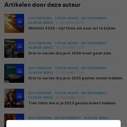
Artikelen door deze auteur
ACHTERGROND
TIPS EN ADVIES
ENTERTAINMENT
FILMS EN SERIES
31 DECEMBER 2025
Wishlist 2026 – vijf films om naar uit te kijken
ACHTERGROND
TIPS EN ADVIES
ENTERTAINMENT
FILMS EN SERIES
29 DECEMBER 2025
Drie tv-series die je in 2026 moet gaan zien
ACHTERGROND
TIPS EN ADVIES
ENTERTAINMENT
FILMS EN SERIES
27 DECEMBER 2025
Drie tv-series die je in 2025 gezien moest hebben
ACHTERGROND
TIPS EN ADVIES
ENTERTAINMENT
FILMS EN SERIES
24 DECEMBER 2025
Tien films die in je 2025 gezien moest hebben
ACHTERGROND
ENTERTAINMENT
FILMS EN SERIES
02 JANUARI 2025