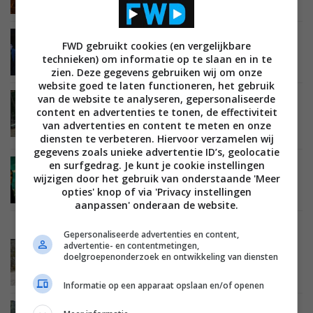
Wishlist 2025 – vijf films om naar uit te kijken
ACHTERGROND
TIPS EN ADVIES
ENTERTAINMENT
FWD gebruikt cookies (en vergelijkbare
FILMS EN SERIES
STREAMINGDIENSTEN
30 DECEMBER 2024
technieken) om informatie op te slaan en in te
Drie tv-series die je in 2025 moet gaan zien
zien. Deze gegevens gebruiken wij om onze
website goed te laten functioneren, het gebruik
van de website te analyseren, gepersonaliseerde
ACHTERGROND
TIPS EN ADVIES
ENTERTAINMENT
content en advertenties te tonen, de effectiviteit
FILMS EN SERIES
STREAMINGDIENSTEN
28 DECEMBER 2024
van advertenties en content te meten en onze
Drie tv-series die je in 2024 gezien moest
hebben
diensten te verbeteren. Hiervoor verzamelen wij
gegevens zoals unieke advertentie ID’s, geolocatie
en surfgedrag. Je kunt je cookie instellingen
ACHTERGROND
TIPS EN ADVIES
ENTERTAINMENT
wijzigen door het gebruik van onderstaande 'Meer
FILMS EN SERIES
STREAMINGDIENSTEN
23 DECEMBER 2024
opties' knop of via 'Privacy instellingen
Tien films die je in 2024 gezien moest hebben
aanpassen' onderaan de website.
Gepersonaliseerde advertenties en content,
advertentie- en contentmetingen,
ACHTERGROND
TIPS EN ADVIES
ENTERTAINMENT
doelgroepenonderzoek en ontwikkeling van diensten
FILMS EN SERIES
STREAMINGDIENSTEN
31 DECEMBER 2023
Vijf films om naar uit te kijken in 2024
Informatie op een apparaat opslaan en/of openen
ACHTERGROND
TIPS EN ADVIES
ENTERTAINMENT