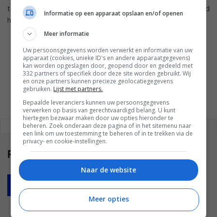
toeslag voor betalen, ook al is nog altijd niet helemaal bekend
Informatie op een apparaat opslaan en/of openen
hoe dit er in de praktijk uit komt te zien.
Meer informatie
Uw persoonsgegevens worden verwerkt en informatie van uw
GESCHREVEN DOOR
apparaat (cookies, unieke ID's en andere apparaatgegevens)
kan worden opgeslagen door, geopend door en gedeeld met
TOM DIJKEMA
332 partners of specifiek door deze site worden gebruikt. Wij
en onze partners kunnen precieze geolocatiegegevens
gebruiken.
Lijst met partners.
Bepaalde leveranciers kunnen uw persoonsgegevens
verwerken op basis van gerechtvaardigd belang. U kunt
hiertegen bezwaar maken door uw opties hieronder te
beheren. Zoek onderaan deze pagina of in het sitemenu naar
REAGEREN
REACTIES (0)
een link om uw toestemming te beheren of in te trekken via de
privacy- en cookie-instellingen.
Reacties
(0)
Naar de website
Plaats reactie
Meer opties