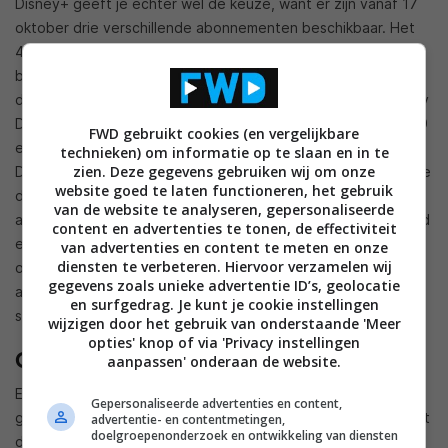
Disney+ geeft je echter wel de keuze, want er zijn vanaf 17
oktober drie verschillende abonnementen beschikbaar. Het
4K-abonnement met Dolby Atmos gaat Premium heten en
biedt vier gelijktijdige streams. De streamingdienst komt
daarnaast ook met een Standaardabonnement (1080p, Dolby
Digital 5.1, twee streams) voor 9,99 euro per maand of 99,99
FWD gebruikt cookies (en vergelijkbare
euro per jaar en een nieuw abonnement met advertenties.
technieken) om informatie op te slaan en in te
zien. Deze gegevens gebruiken wij om onze
Deze biedt hetzelfde als het standaardabonnement (behalve
website goed te laten functioneren, het gebruik
dat je niet kunt downloaden), maar schotelt je dan
van de website te analyseren, gepersonaliseerde
advertenties voor. Dit abonnement kost 5,99 euro per maand
content en advertenties te tonen, de effectiviteit
en is niet als jaarabonnement verkrijgbaar. Je wordt vanaf 17
van advertenties en content te meten en onze
diensten te verbeteren. Hiervoor verzamelen wij
oktober automatisch overgezet naar het Premium-
gegevens zoals unieke advertentie ID’s, geolocatie
abonnement, tenzij je zelf actief wisselt naar standaard of
en surfgedrag. Je kunt je cookie instellingen
standaard met advertenties.
wijzigen door het gebruik van onderstaande 'Meer
opties' knop of via 'Privacy instellingen
Ook aanpakken accountdelers
aanpassen' onderaan de website.
Eerder werd ook al
bekend
dat Disney+ vanaf september
Gepersonaliseerde advertenties en content,
gaat starten met het aanpakken van mensen die een account
advertentie- en contentmetingen,
doelgroepenonderzoek en ontwikkeling van diensten
delen met iemand buiten het huishouden. Daar ga je dan een