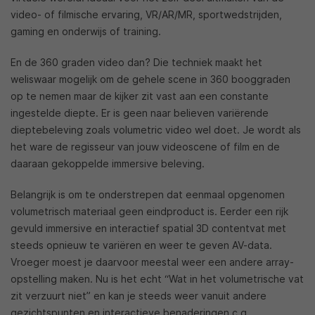
video- of filmische ervaring, VR/AR/MR, sportwedstrijden,
gaming en onderwijs of training.
En de 360 graden video dan? Die techniek maakt het
weliswaar mogelijk om de gehele scene in 360 booggraden
op te nemen maar de kijker zit vast aan een constante
ingestelde diepte. Er is geen naar believen variërende
dieptebeleving zoals volumetric video wel doet. Je wordt als
het ware de regisseur van jouw videoscene of film en de
daaraan gekoppelde immersive beleving.
Belangrijk is om te onderstrepen dat eenmaal opgenomen
volumetrisch materiaal geen eindproduct is. Eerder een rijk
gevuld immersive en interactief spatial 3D contentvat met
steeds opnieuw te variëren en weer te geven AV-data.
Vroeger moest je daarvoor meestal weer een andere array-
opstelling maken. Nu is het echt “Wat in het volumetrische vat
zit verzuurt niet” en kan je steeds weer vanuit andere
gezichtspunten en interactieve benaderingen c.q.