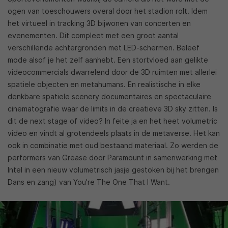
ogen van toeschouwers overal door het stadion rolt. Idem
het virtueel in tracking 3D bijwonen van concerten en
evenementen. Dit compleet met een groot aantal
verschillende achtergronden met LED-schermen. Beleef
mode alsof je het zelf aanhebt. Een stortvloed aan gelikte
videocommercials dwarrelend door de 3D ruimten met allerlei
spatiele objecten en metahumans. En realistische in elke
denkbare spatiele scenery documentaires en spectaculaire
cinematografie waar de limits in de creatieve 3D sky zitten. Is
dit de next stage of video? In feite ja en het heet volumetric
video en vindt al grotendeels plaats in de metaverse. Het kan
ook in combinatie met oud bestaand materiaal. Zo werden de
performers van Grease door Paramount in samenwerking met
Intel in een nieuw volumetrisch jasje gestoken bij het brengen
Dans en zang) van You’re The One That I Want.