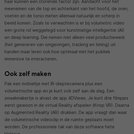
haar kunnen een storende factor zijn. Aandacht voor het
meenemen van de top en achterkant van het hoofd, de oren,
voeten en de torso meten allemaal natuurlijk en scherp in
beeld komen. Zoals te verwachten is er bij volumetric video
een grote rol weggelegd voor kunstmatige intelligentie (AI)
en deep learning. Die nemen niet alleen veel productiewerk
(het genereren van omgevingen, tracking en timing) uit
handen maar leren ook hoe optimaal met het publiek
immersive te interacteren.
Ook zelf maken
Pak een mobieltje met IR-dieptecamera plus een
volumetrische app en je kunt ook zelf aan de slag. Een
smaakmakertje is alvast de app 4DViews. Je kunt drie filmpjes
eerst gewoon in de virtual Reality afspelen (Knop VR). Daarna
op Augmented Reality (AR) drukken. De app vraagt dan waar
de volumetrische videoclip in de ruimte geplaats moet
worden. De professionele tak van deze software hete
Holosys.