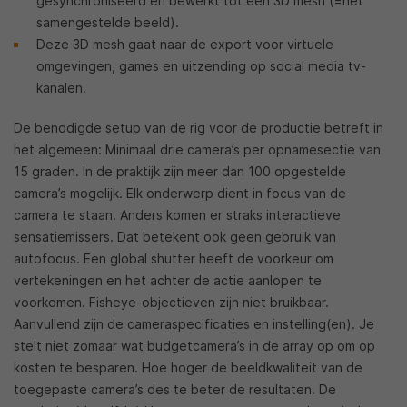
gesynchroniseerd en bewerkt tot een 3D mesh (=het
samengestelde beeld).
Deze 3D mesh gaat naar de export voor virtuele
omgevingen, games en uitzending op social media tv-
kanalen.
De benodigde setup van de rig voor de productie betreft in
het algemeen: Minimaal drie camera’s per opnamesectie van
15 graden. In de praktijk zijn meer dan 100 opgestelde
camera’s mogelijk. Elk onderwerp dient in focus van de
camera te staan. Anders komen er straks interactieve
sensatiemissers. Dat betekent ook geen gebruik van
autofocus. Een global shutter heeft de voorkeur om
vertekeningen en het achter de actie aanlopen te
voorkomen. Fisheye-objectieven zijn niet bruikbaar.
Aanvullend zijn de cameraspecificaties en instelling(en). Je
stelt niet zomaar wat budgetcamera’s in de array op om op
kosten te besparen. Hoe hoger de beeldkwaliteit van de
toegepaste camera’s des te beter de resultaten. De