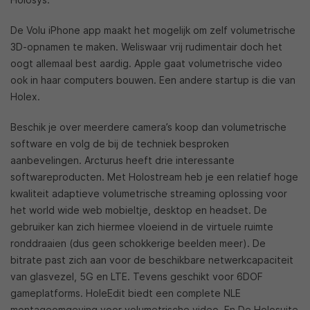
De Volu iPhone app maakt het mogelijk om zelf volumetrische
3D-opnamen te maken. Weliswaar vrij rudimentair doch het
oogt allemaal best aardig. Apple gaat volumetrische video
ook in haar computers bouwen. Een andere startup is die van
Holex.
Beschik je over meerdere camera’s koop dan volumetrische
software en volg de bij de techniek besproken
aanbevelingen. Arcturus heeft drie interessante
softwareproducten. Met Holostream heb je een relatief hoge
kwaliteit adaptieve volumetrische streaming oplossing voor
het world wide web mobieltje, desktop en headset. De
gebruiker kan zich hiermee vloeiend in de virtuele ruimte
ronddraaien (dus geen schokkerige beelden meer). De
bitrate past zich aan voor de beschikbare netwerkcapaciteit
van glasvezel, 5G en LTE. Tevens geschikt voor 6DOF
gameplatforms. HoleEdit biedt een complete NLE
montageomgeving voor volumetrische video. En De Holosuite