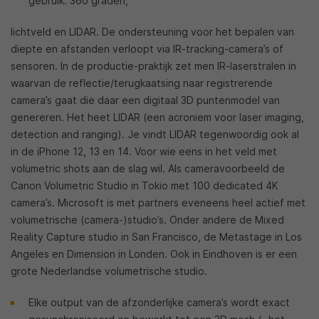
gebruik: 360 graden,
lichtveld en LIDAR. De ondersteuning voor het bepalen van
diepte en afstanden verloopt via IR-tracking-camera’s of
sensoren. In de productie-praktijk zet men IR-laserstralen in
waarvan de reflectie/terugkaatsing naar registrerende
camera’s gaat die daar een digitaal 3D puntenmodel van
genereren. Het heet LIDAR (een acroniem voor laser imaging,
detection and ranging). Je vindt LIDAR tegenwoordig ook al
in de iPhone 12, 13 en 14. Voor wie eens in het veld met
volumetric shots aan de slag wil. Als cameravoorbeeld de
Canon Volumetric Studio in Tokio met 100 dedicated 4K
camera’s. Microsoft is met partners eveneens heel actief met
volumetrische (camera-)studio’s. Onder andere de Mixed
Reality Capture studio in San Francisco, de Metastage in Los
Angeles en Dimension in Londen. Ook in Eindhoven is er een
grote Nederlandse volumetrische studio.
Elke output van de afzonderlijke camera’s wordt exact