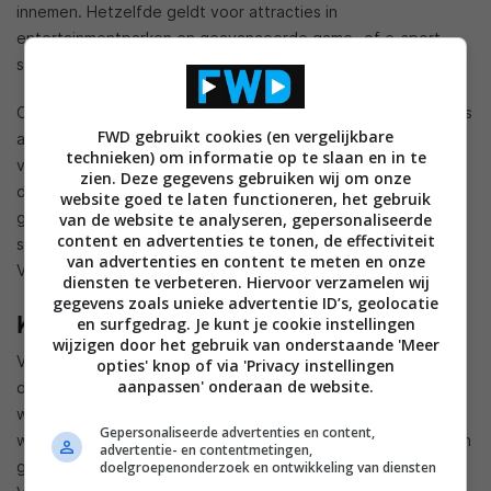
innemen. Hetzelfde geldt voor attracties in
entertainmentparken en geavanceerde game- of e-sport-
settings.
Ook de cloud laat zich niet onbetuigd. Volumetric streaming is
FWD gebruikt cookies (en vergelijkbare
al gemeengoed geworden. Studio’s voor het opnemen van
technieken) om informatie op te slaan en in te
volumetric video schieten wereldwijd als paddenstoelen uit
zien. Deze gegevens gebruiken wij om onze
de grond. Tevens mobiele varianten. Het aldaar
website goed te laten functioneren, het gebruik
geproduceerde materiaal kan in de Cloud worden
van de website te analyseren, gepersonaliseerde
content en advertenties te tonen, de effectiviteit
samengevoegd, geedit en bewerkt in postproduction.
van advertenties en content te meten en onze
Volumetric teamwerk in optima forma.
diensten te verbeteren. Hiervoor verzamelen wij
gegevens zoals unieke advertentie ID’s, geolocatie
Kijker-interactie
en surfgedrag. Je kunt je cookie instellingen
wijzigen door het gebruik van onderstaande 'Meer
Volumetric video verandert de interactie van de kijkers met
opties' knop of via 'Privacy instellingen
aanpassen' onderaan de website.
de media ingrijpend. De grenzen tussen de reële en virtuele
wereld vervagen. Je zit er als het ware echt in. Dat heeft
Gepersonaliseerde advertenties en content,
weer gevolgen op de wijze hoe cinematografen hun verhalen
advertentie- en contentmetingen,
gaan vertellen. Meer verrijkend, diepgaand en pakkend in de
doelgroepenonderzoek en ontwikkeling van diensten