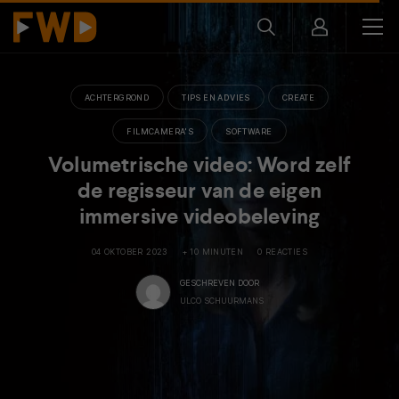
ACHTERGROND
TIPS EN ADVIES
CREATE
FILMCAMERA'S
SOFTWARE
Volumetrische video: Word zelf
de regisseur van de eigen
immersive videobeleving
04 OKTOBER 2023
+ 10 MINUTEN
0 REACTIES
GESCHREVEN DOOR
ULCO SCHUURMANS