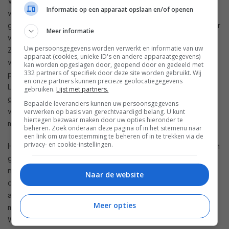
VR/AR/MR-ruimte. Bovendien kan je het eenmaal opgenomen
Informatie op een apparaat opslaan en/of openen
volumetrisch AV-materiaal voor meerdere doeleinden
gebruiken. Flexibel te presenteren in andere settings en voor
Meer informatie
verschillende audiences. In Nederland gingen onder andere
Uw persoonsgegevens worden verwerkt en informatie van uw
Ziggo en Vodafone er al mee aan de slag. Daar bleek dat
apparaat (cookies, unieke ID's en andere apparaatgegevens)
volumetric video relatief makkelijk schaalbaar is. K3
kan worden opgeslagen door, geopend door en gedeeld met
332 partners of specifiek door deze site worden gebruikt. Wij
presenteerde Dance of the Pharao in volumetric video.
en onze partners kunnen precieze geolocatiegegevens
Levende mensen en metahumans mensen/acteurs kunnen
gebruiken.
Lijst met partners.
gewoon in de 3D interactieve scene wereld van volumetric
Bepaalde leveranciers kunnen uw persoonsgegevens
video participeren. Choreografie samenvoegen met de
verwerken op basis van gerechtvaardigd belang. U kunt
hiertegen bezwaar maken door uw opties hieronder te
motion tracking al of niet in combinatie met een exoskelet.
beheren. Zoek onderaan deze pagina of in het sitemenu naar
een link om uw toestemming te beheren of in te trekken via de
privacy- en cookie-instellingen.
Hologrammen in combinatie met volumetric video vormen een
grote groeimarkt. Een sporter, politicus, popster of docent
net echt voor jouw neus. Je kunt er mee praten of
Naar de website
debatteren, volgen, zingen, dansen, koken, sporten, mee
acteren in een film, theater of shows, schilderen met de
Meer opties
meester zelf en op tal van andere wijzen mee interacteren.
Weg met de avatar, leven het hologram. Een ander