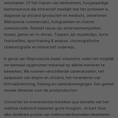
woonkamer. Of het trainen van werknemers, hoogwaardige
klantenservice die interactief meekijkt wat het probleem is,
diagnose op afstand (producten en medisch), adverteren
(Metaverse-commercials), hologrammen en interne
communicatie. Relatief nieuw zijn entertainmentparken,
musea, games en tv-shows. Toppers zijn muziekclips, korte
featurefilms, sporttraining & analyse, choreografische
cinematografie en interactief onderwijs.
In geval van filmproductie maakt volumetric video het mogelijk
om eenmaal opgenomen materiaal op allerlei manieren te
bewerken. We noemen verschillende camerahoeken, het
aanpassen van diepte en afstand, het veranderen van
lichtval/belichting, framing en camerabewegingen. Een geheel
nieuwe dimensie voor de postproduction.
Concerten en evenementen bereiken qua sensatie van het
realtime realistisch bijwonen grote hoogten. Je kunt thuis
elke denkbare positie van toehoorder/bezoeker/deelnemer