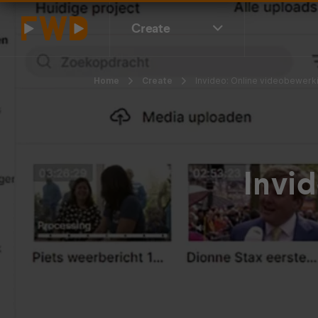
Create
Home
Create
Invideo: Online videobewerk
Invi