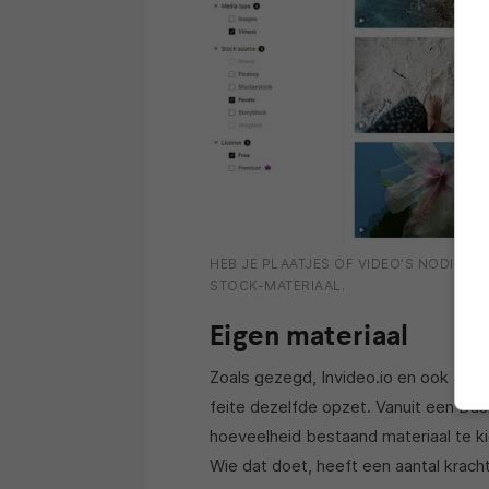
HEB JE PLAATJES OF VIDEO’S NODIG IN
STOCK-MATERIAAL.
Eigen materiaal
Zoals gezegd, Invideo.io en ook ande
feite dezelfde opzet. Vanuit een Das
hoeveelheid bestaand materiaal te k
Wie dat doet, heeft een aantal krach