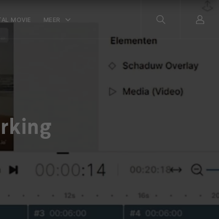
TAL MOVIE
MEER
rking