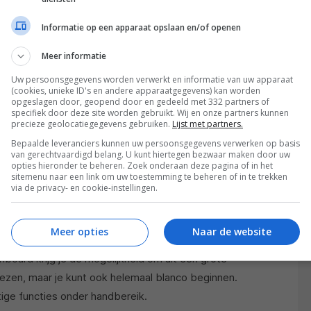
Informatie op een apparaat opslaan en/of openen
Meer informatie
Uw persoonsgegevens worden verwerkt en informatie van uw apparaat
(cookies, unieke ID's en andere apparaatgegevens) kan worden
opgeslagen door, geopend door en gedeeld met 332 partners of
specifiek door deze site worden gebruikt. Wij en onze partners kunnen
precieze geolocatiegegevens gebruiken.
Lijst met partners.
Bepaalde leveranciers kunnen uw persoonsgegevens verwerken op basis
van gerechtvaardigd belang. U kunt hiertegen bezwaar maken door uw
opties hieronder te beheren. Zoek onderaan deze pagina of in het
 JE PRODUCTIE? ZOEK ER EEN IN HET AANGEBODEN
sitemenu naar een link om uw toestemming te beheren of in te trekken
via de privacy- en cookie-instellingen.
Meer opties
Naar de website
re websites die deze faciliteiten bieden, hebben in
hboard krijg je de mogelijkheid om uit een grote
iezen, maar je kunt ook helemaal blanco beginnen.
tige functies onder handbereik.