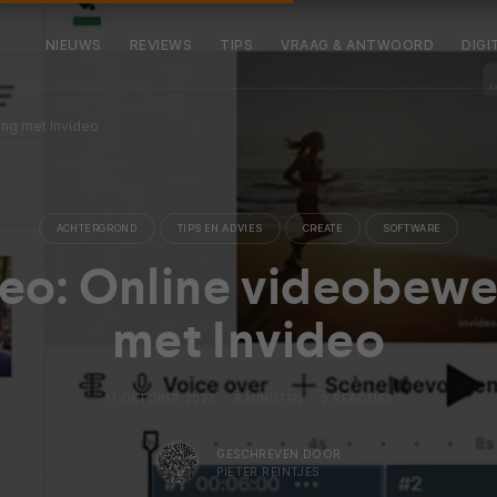
NIEUWS
REVIEWS
TIPS
VRAAG & ANTWOORD
DIGI
ing met Invideo
ACHTERGROND
TIPS EN ADVIES
CREATE
SOFTWARE
deo: Online videobewe
met Invideo
11 OKTOBER 2023
8 MINUTEN
0 REACTIES
GESCHREVEN DOOR
PIETER REINTJES