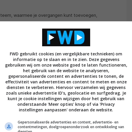
systeem, waarmee je overgangen kunt toevoegen,
ertypen, effecten voor de tekst (fade in fade out op
FWD gebruikt cookies (en vergelijkbare technieken) om
e kunt eigen materiaal gebruiken, maar ook bestaand
informatie op te slaan en in te zien. Deze gegevens
aangeboden. En wanneer je kiest voor een sjabloon,
gebruiken wij om onze website goed te laten functioneren,
het gebruik van de website te analyseren,
e materiaal vervangen door ander materiaal. Dat andere
gepersonaliseerde content en advertenties te tonen, de
t je dat uploaden), of het is materiaal vanuit het
effectiviteit van advertenties en content te meten en onze
diensten te verbeteren. Hiervoor verzamelen wij gegevens
ijn of betaald.
zoals unieke advertentie ID’s, geolocatie en surfgedrag. Je
kunt je cookie instellingen wijzigen door het gebruik van
onderstaande 'Meer opties' knop of via 'Privacy
instellingen aanpassen' onderaan de website.
Gepersonaliseerde advertenties en content, advertentie- en
contentmetingen, doelgroepenonderzoek en ontwikkeling van
diensten