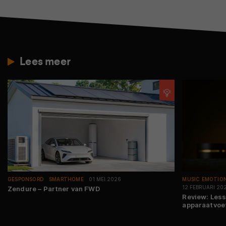
Lees meer
GESPONSORD
SMARTHOME
01 MEI 2026
MUSIC EMOTIO
12 FEBRUARI 20
Zendure – Partner van FWD
Review: Less
apparaatvoet