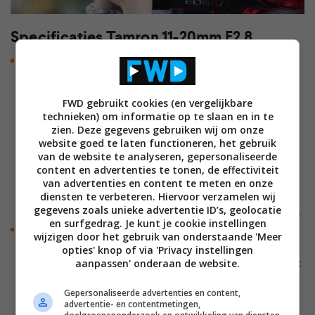
Specificaties Tamron 11-20mm F2.8
Ultragroothoekzoom met groot diafragma
De 11-20mm F2.8 (effectief 17,6-32mm vanwege 1.6x
crop) biedt de mogelijkheid om landschappen en
FWD gebruikt cookies (en vergelijkbare
architectuur vast te leggen met het dynamische
technieken) om informatie op te slaan en in te
perspectief dat uniek is voor ultragroothoekobjectieven.
zien. Deze gegevens gebruiken wij om onze
website goed te laten functioneren, het gebruik
Het objectief is ook zeer geschikt voor groepsfoto’s
van de website te analyseren, gepersonaliseerde
binnenshuis en vastgoedfotografie dankzij de brede
content en advertenties te tonen, de effectiviteit
brandpuntsafstanden. Bij 20mm is het perfect voor
van advertenties en content te meten en onze
alledaagse snapshots, met een natuurlijk gezichtsveld en
diensten te verbeteren. Hiervoor verzamelen wij
gegevens zoals unieke advertentie ID’s, geolocatie
een zacht, fraaie bokeh dankzij het grote F2.8 diafragma.
en surfgedrag. Je kunt je cookie instellingen
Compact en lichtgewicht
wijzigen door het gebruik van onderstaande 'Meer
De 11-20mm F2.8 is speciaal ontworpen voor APS-C
opties' knop of via 'Privacy instellingen
aanpassen' onderaan de website.
mirrorless camera’s en heeft een compact en lichtgewicht
ontwerp. Met een lengte van slechts 84,2 mm en een
Gepersonaliseerde advertenties en content,
gewicht van 340 gram is fotograferen comfortabel en
advertentie- en contentmetingen,
word je niet gehinderd door het gewicht. In combinatie