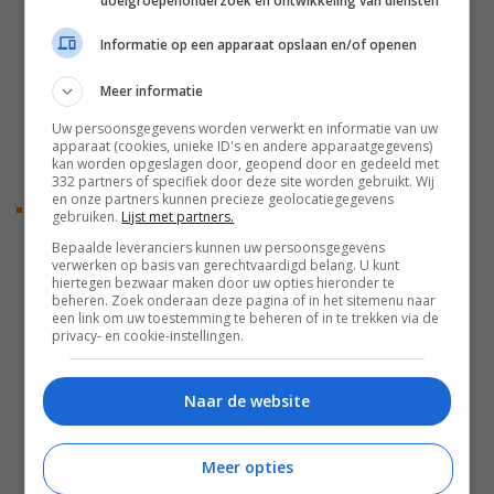
doelgroepenonderzoek en ontwikkeling van diensten
met een Canon RF-S APS-C camera is het ideaal voor
Informatie op een apparaat opslaan en/of openen
zowel handheld fotografie, als video-opnamen met een
compact statief of gimbal. Het objectief beschikt over
Meer informatie
een praktische AF/MF-schakelaar en een ingebouwde
Uw persoonsgegevens worden verwerkt en informatie van uw
USB-C-poort waarmee je eenvoudig zelf de nieuwste
apparaat (cookies, unieke ID's en andere apparaatgegevens)
firmware kunnen installeren via de Tamron Lens Utility
kan worden opgeslagen door, geopend door en gedeeld met
332 partners of specifiek door deze site worden gebruikt. Wij
software.
en onze partners kunnen precieze geolocatiegegevens
Uitstekende optische prestaties
gebruiken.
Lijst met partners.
De optische constructie bestaat uit 12 elementen in 10
Bepaalde leveranciers kunnen uw persoonsgegevens
groepen, waaronder twee GM (Glass Molded Aspherical)
verwerken op basis van gerechtvaardigd belang. U kunt
hiertegen bezwaar maken door uw opties hieronder te
lenselementen, die een hoge resolutie garanderen over
beheren. Zoek onderaan deze pagina of in het sitemenu naar
het hele beeld. Daarnaast bevat het objectief één XLD
een link om uw toestemming te beheren of in te trekken via de
privacy- en cookie-instellingen.
(eXtra Low Dispersion) en twee LD (Low Dispersion)
lenselementen, die aberraties effectief onderdrukken
voor haarscherpe opnamen. De BBAR-G2 (Broad-Band
Naar de website
Anti-Reflection Generation 2) coating minimaliseert
ghosting en flares, waardoor details natuurgetrouw
Meer opties
worden weergegeven, zelfs bij tegenlicht.