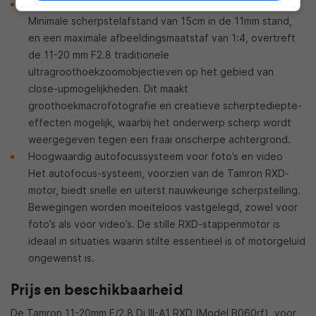
Minimale scherpstelafstand van slechts 15cm (1:4)
Minimale scherpstelafstand van 15cm in de 11mm stand,
en een maximale afbeeldingsmaatstaf van 1:4, overtreft
de 11-20 mm F2.8 traditionele
ultragroothoekzoomobjectieven op het gebied van
close-upmogelijkheden. Dit maakt
groothoekmacrofotografie en creatieve scherptediepte-
effecten mogelijk, waarbij het onderwerp scherp wordt
weergegeven tegen een fraai onscherpe achtergrond.
Hoogwaardig autofocussysteem voor foto’s en video
Het autofocus-systeem, voorzien van de Tamron RXD-
motor, biedt snelle en uiterst nauwkeurige scherpstelling.
Bewegingen worden moeiteloos vastgelegd, zowel voor
foto’s als voor video’s. De stille RXD-stappenmotor is
ideaal in situaties waarin stilte essentieel is of motorgeluid
ongewenst is.
Prijs en beschikbaarheid
De Tamron 11-20mm F/2.8 Di III-A1 RXD (Model B060rf), voor