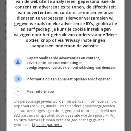
van de website te analyseren, gepersonaliseerde
Audio) ondersteunt, terwijl een optisch audio signaal
content en advertenties te tonen, de effectiviteit
maximaal DTS ondersteunt. Met de
Marmitek Connect AE24
van advertenties en content te meten en onze
UHD 2.
0
kun je dus geluidsapparatuur gebruiken die niet de
diensten te verbeteren. Hiervoor verzamelen wij
gegevens zoals unieke advertentie ID’s, geolocatie
allernieuwste technieken (4K, HDR, HDCP 2.2) ondersteunt,
en surfgedrag. Je kunt je cookie instellingen
zonder dat je concessies hoeft te doen aan de beeld- en
wijzigen door het gebruik van onderstaande 'Meer
geluidskwaliteit.
opties' knop of via 'Privacy instellingen
aanpassen' onderaan de website.
Wanneer de televisie wel ARC ondersteunt en de
geluidsinstallatie niet, dan kun je met dit product toch audio
Gepersonaliseerde advertenties en content,
advertentie- en contentmetingen,
over de HDMI-kabel terughalen en vervolgens optisch,
doelgroepenonderzoek en ontwikkeling van diensten
analoog of via HDMI audio only aansluiten op de
geluidsinstallatie.
Informatie op een apparaat opslaan en/of openen
Meer informatie
De
Marmitek Connect AE24 UHD 2.0
, 4K60 audio extractor is
vanaf vandaag verkrijgbaar voor 99,95 euro.
Uw persoonsgegevens worden verwerkt en informatie van uw
apparaat (cookies, unieke ID's en andere apparaatgegevens)
kan worden opgeslagen door, geopend door en gedeeld met
332 partners of specifiek door deze site worden gebruikt. Wij
en onze partners kunnen precieze geolocatiegegevens
GESCHREVEN DOOR
gebruiken.
Lijst met partners.
MARTIJN CHEL