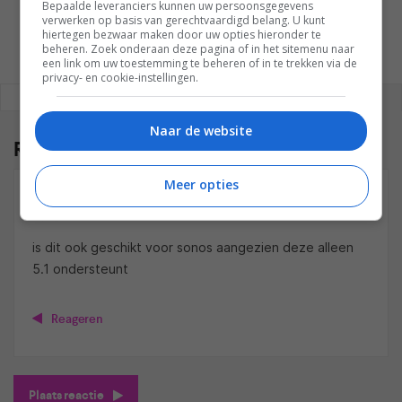
Bepaalde leveranciers kunnen uw persoonsgegevens
verwerken op basis van gerechtvaardigd belang. U kunt
hiertegen bezwaar maken door uw opties hieronder te
beheren. Zoek onderaan deze pagina of in het sitemenu naar
een link om uw toestemming te beheren of in te trekken via de
privacy- en cookie-instellingen.
REAGEREN
REACTIES (1)
Naar de website
Reacties
(1)
Meer opties
W KETELS
23 NOVEMBER 2017 OM 18:59
is dit ook geschikt voor sonos aangezien deze alleen
5.1 ondersteunt
Reageren
Plaats reactie