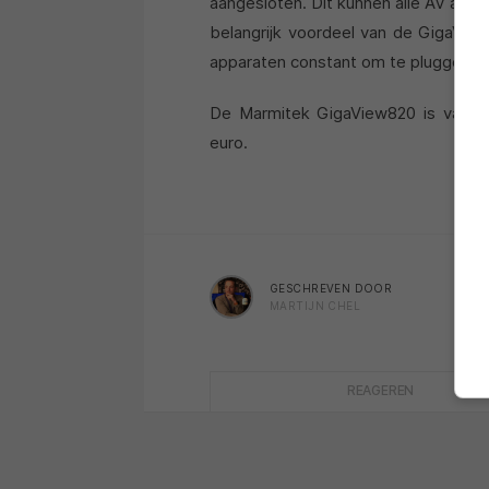
aangesloten. Dit kunnen alle AV appar
belangrijk voordeel van de GigaVie
apparaten constant om te pluggen op
De Marmitek GigaView820 is vanaf 
euro.
GESCHREVEN DOOR
MARTIJN CHEL
REAGEREN