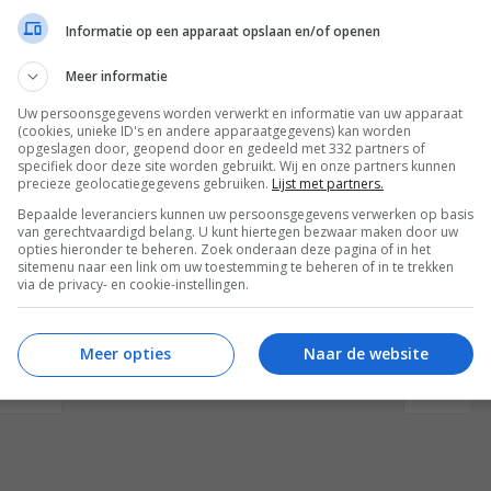
aten zijn, die voorzien zijn van een HDMI uitgang. Een
Informatie op een apparaat opslaan en/of openen
w820 is dat het niet meer nodig is om kabels van HD
 de HD TV of projector.
Meer informatie
heden verkrijgbaar voor een adviesprijs van 399,00
Uw persoonsgegevens worden verwerkt en informatie van uw apparaat
(cookies, unieke ID's en andere apparaatgegevens) kan worden
opgeslagen door, geopend door en gedeeld met 332 partners of
specifiek door deze site worden gebruikt. Wij en onze partners kunnen
precieze geolocatiegegevens gebruiken.
Lijst met partners.
Bepaalde leveranciers kunnen uw persoonsgegevens verwerken op basis
van gerechtvaardigd belang. U kunt hiertegen bezwaar maken door uw
opties hieronder te beheren. Zoek onderaan deze pagina of in het
sitemenu naar een link om uw toestemming te beheren of in te trekken
via de privacy- en cookie-instellingen.
Meer opties
Naar de website
REACTIES (0)