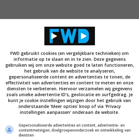
, zender en splitter in één. Het apparaat zendt het
paraten ongecomprimeerd en zonder kwaliteitsverlies
aximaal 30 meter – naar je HD TV elders op dezelfde
FWD gebruikt cookies (en vergelijkbare technieken) om
itter kun je ook op de zender een HD TV aansluiten
informatie op te slaan en in te zien. Deze gegevens
gebruiken wij om onze website goed te laten functioneren,
 te kunnen blijven bekijken. Het draadloos ontvangen
het gebruik van de website te analyseren,
erfect voor game consoles en wanneer het geluid via
gepersonaliseerde content en advertenties te tonen, de
effectiviteit van advertenties en content te meten en onze
beeld) doorgestuurd en heeft exact dezelfde
diensten te verbeteren. Hiervoor verzamelen wij gegevens
ignaal door een hoogwaardige HDMI kabel wordt
zoals unieke advertentie ID’s, geolocatie en surfgedrag. Je
ndersteunt alle digitale resoluties, dus zowel 480p,
kunt je cookie instellingen wijzigen door het gebruik van
onderstaande 'Meer opties' knop of via 'Privacy
 (Full HD).
instellingen aanpassen' onderaan de website.
nder en ontvanger. De ontvanger wordt aangesloten
Gepersonaliseerde advertenties en content, advertentie- en
contentmetingen, doelgroepenonderzoek en ontwikkeling van
n TV of beamer en twee HD apparaten kunnen worden
diensten