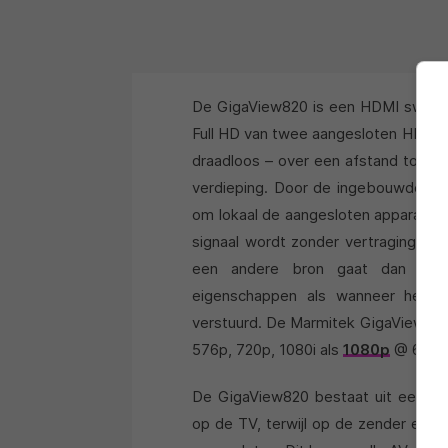
De GigaView820 is een HDMI switcher
Full HD van twee aangesloten HD ap
draadloos – over een afstand tot m
verdieping. Door de ingebouwde spl
om lokaal de aangesloten apparatuur
signaal wordt zonder vertraging (p
een andere bron gaat dan het 
eigenschappen als wanneer het s
verstuurd. De Marmitek GigaView820 o
576p, 720p, 1080i als
1080p
@ 60fps
De GigaView820 bestaat uit een ze
op de TV, terwijl op de zender ee