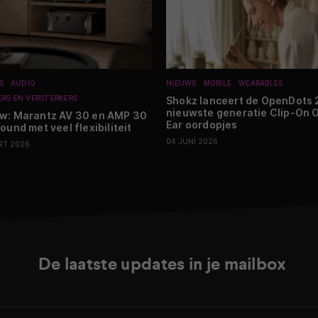
S
AUDIO
NIEUWS
MOBILE
WEARABLES
ERS EN VERSTERKERS
Shokz lanceert de OpenDots 2
nieuwste generatie Clip-On 
w: Marantz AV 30 en AMP 30
Ear oordopjes
round met veel flexibiliteit
04 JUNI 2026
RT 2026
De laatste updates in je mailbox