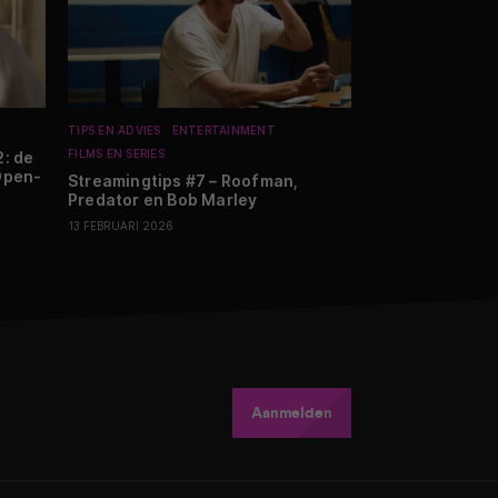
TIPS EN ADVIES
ENTERTAINMENT
NIEUWS
MOBILE
W
FILMS EN SERIES
: de
Garmin lanceer
Open-
tracker met de
Streamingtips #7 – Roofman,
Predator en Bob Marley
22 JULI 2026
13 FEBRUARI 2026
Aanmelden