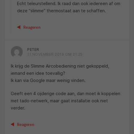
Echt teleurstellend. Ik raad dan ook iedereen af om
deze “slimme” thermostaat aan te schaffen.
Reageren
PETER
11 NOVEMBER 2019 OM 21:25
Ik krijg de Slimme Aircobediening niet gekoppeld,
iemand een idee toevallig?
Ik kan via Google maar weinig vinden.
Geeft een 4 cijderige code aan, dan moet ik koppelen
met tado-netwerk, maar gaat installatie ook niet
verder.
Reageren