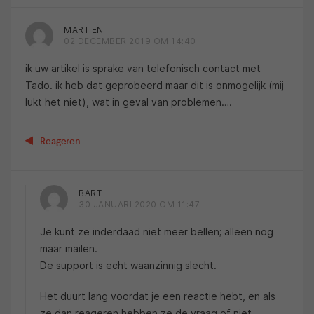
MARTIEN
02 DECEMBER 2019 OM 14:40
ik uw artikel is sprake van telefonisch contact met
Tado. ik heb dat geprobeerd maar dit is onmogelijk (mij
lukt het niet), wat in geval van problemen….
Reageren
BART
30 JANUARI 2020 OM 11:47
Je kunt ze inderdaad niet meer bellen; alleen nog
maar mailen.
De support is echt waanzinnig slecht.
Het duurt lang voordat je een reactie hebt, en als
ze dan reageren hebben ze de vraag of niet