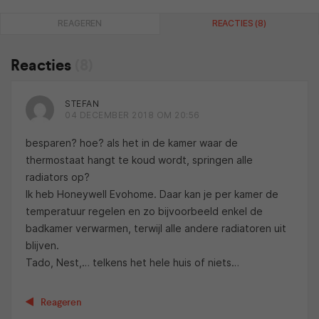
REAGEREN
REACTIES (8)
Reacties
(8)
STEFAN
04 DECEMBER 2018 OM 20:56
besparen? hoe? als het in de kamer waar de
thermostaat hangt te koud wordt, springen alle
radiators op?
Ik heb Honeywell Evohome. Daar kan je per kamer de
temperatuur regelen en zo bijvoorbeeld enkel de
badkamer verwarmen, terwijl alle andere radiatoren uit
blijven.
Tado, Nest,… telkens het hele huis of niets…
Reageren