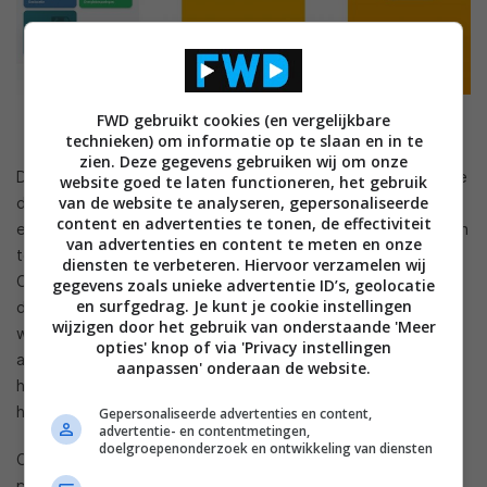
FWD gebruikt cookies (en vergelijkbare
technieken) om informatie op te slaan en in te
zien. Deze gegevens gebruiken wij om onze
Dan is er nog de Auto-Assist, een slim systeem dat specifieke
website goed te laten functioneren, het gebruik
van de website te analyseren, gepersonaliseerde
dingen in huis voor je kan regelen. Dit kan alleen wanneer je
content en advertenties te tonen, de effectiviteit
een abonnement afsluit (of 2,99 per maand waardoor je af en
van advertenties en content te meten en onze
toe ook een pauze kunt inlassen of 24,99 euro per jaar).
diensten te verbeteren. Hiervoor verzamelen wij
Onder meer geofencing valt onder het abonnement. Dan kan
gegevens zoals unieke advertentie ID’s, geolocatie
en surfgedrag. Je kunt je cookie instellingen
de thermostaat zelf de verwarming in- en uitschakelen
wijzigen door het gebruik van onderstaande 'Meer
wanneer je van huis gaat of thuis komt. Mocht je geen
opties' knop of via 'Privacy instellingen
abonnement willen, dan krijg je een notificatie met de
aanpassen' onderaan de website.
herinnering de thermostaat uit te schakelen wanneer je van
huis gaat.
Gepersonaliseerde advertenties en content,
advertentie- en contentmetingen,
doelgroepenonderzoek en ontwikkeling van diensten
Opsommend: je betaalt 199,99 euro voor de thermostaat,
plus mogelijk die 99,99 euro voor de extensiekit, en 24,99