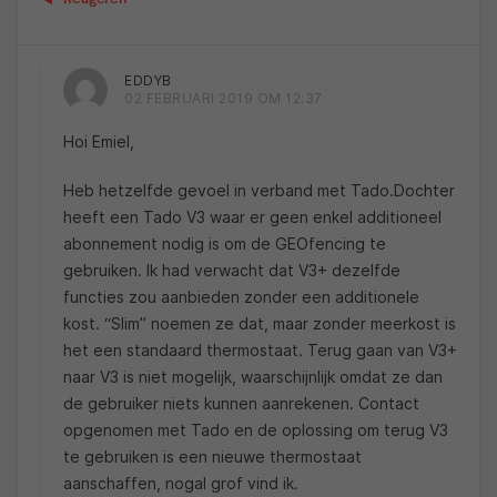
EDDYB
02 FEBRUARI 2019 OM 12:37
Hoi Emiel,
Heb hetzelfde gevoel in verband met Tado.Dochter
heeft een Tado V3 waar er geen enkel additioneel
abonnement nodig is om de GEOfencing te
gebruiken. Ik had verwacht dat V3+ dezelfde
functies zou aanbieden zonder een additionele
kost. “Slim” noemen ze dat, maar zonder meerkost is
het een standaard thermostaat. Terug gaan van V3+
naar V3 is niet mogelijk, waarschijnlijk omdat ze dan
de gebruiker niets kunnen aanrekenen. Contact
opgenomen met Tado en de oplossing om terug V3
te gebruiken is een nieuwe thermostaat
aanschaffen, nogal grof vind ik.