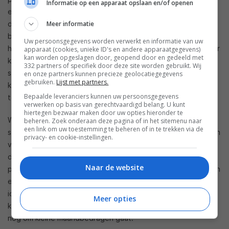
Informatie op een apparaat opslaan en/of openen
euro per jaar voor het abonnement. het eerste jaar ben je
dus zo’n 225 euro kwijt (325 euro met extensiekit); een
Meer informatie
behoorlijke investering om energie te besparen. Voor
Uw persoonsgegevens worden verwerkt en informatie van uw
hardware is dat iets wat we kunnen verwachten, want zonder
apparaat (cookies, unieke ID's en andere apparaatgegevens)
kan worden opgeslagen door, geopend door en gedeeld met
krijgen we geen toegang tot apparaatbediening via een
332 partners of specifiek door deze site worden gebruikt. Wij
smartphone of slimme assistent. De vraag is echter of de
en onze partners kunnen precieze geolocatiegegevens
gebruiken.
Lijst met partners.
kosten voor het abonnement de besparing uiteindelijk niet
Bepaalde leveranciers kunnen uw persoonsgegevens
teniet doen.
verwerken op basis van gerechtvaardigd belang. U kunt
hiertegen bezwaar maken door uw opties hieronder te
We begrijpen dat mensen om het milieu geven en dat een
beheren. Zoek onderaan deze pagina of in het sitemenu naar
een link om uw toestemming te beheren of in te trekken via de
slimme thermostaat kan helpen bij het besparen op de kosten
privacy- en cookie-instellingen.
van je energierekening. Maar we snappen ook dat mensen
daar niet te veel voor willen betalen; de inhoud van de
Naar de website
portemonnee speelt immers een grote rol bij de aanschaf van
een nieuw product. Zo’n abonnement helpt dan niet bij het
idee dat je kunt besparen met een slimme thermostaat. Op
Meer opties
korte termijn is dat ook moeilijk te zeggen, aangezien het nu
nog om kleine maandbedragen gaat.