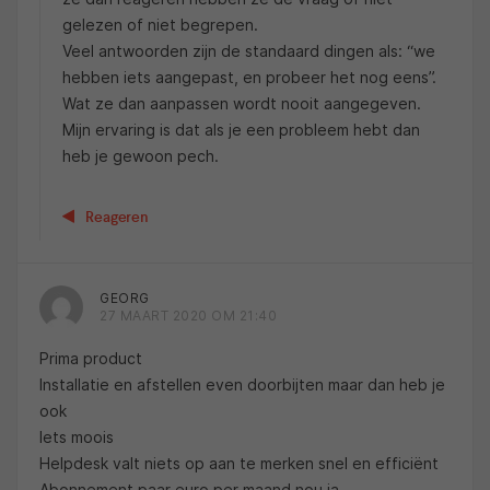
gelezen of niet begrepen.
Veel antwoorden zijn de standaard dingen als: “we
hebben iets aangepast, en probeer het nog eens”.
Wat ze dan aanpassen wordt nooit aangegeven.
Mijn ervaring is dat als je een probleem hebt dan
heb je gewoon pech.
Reageren
GEORG
27 MAART 2020 OM 21:40
Prima product
Installatie en afstellen even doorbijten maar dan heb je
ook
Iets moois
Helpdesk valt niets op aan te merken snel en efficiënt
Abonnement paar euro per maand nou ja ..