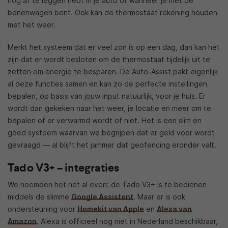
nog af te leggen hebt in je auto of wanneer je met de
benenwagen bent. Ook kan de thermostaat rekening houden
met het weer.
Merkt het systeem dat er veel zon is op een dag, dan kan het
zijn dat er wordt besloten om de thermostaat tijdelijk uit te
zetten om energie te besparen. De Auto-Assist pakt eigenlijk
al deze functies samen en kan zo de perfecte instellingen
bepalen, op basis van jouw input natuurlijk, voor je huis. Er
wordt dan gekeken naar het weer, je locatie en meer om te
bepalen of er verwarmd wordt of niet. Het is een slim en
goed systeem waarvan we begrijpen dat er geld voor wordt
gevraagd — al blijft het jammer dat geofencing eronder valt.
Tado V3+ – integraties
We noemden het net al even: de Tado V3+ is te bedienen
middels de slimme
Google Assistent
. Maar er is ook
ondersteuning voor
Homekit van Apple
en
Alexa van
Amazon
. Alexa is officieel nog niet in Nederland beschikbaar,