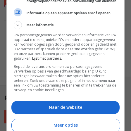
doelgroepenonderzoek en ontwikkeling van diensten
LEES OOK
SOFTWARE EN APPS
15 JULI 2024
Zigbee vs Z-Wave: welk protocol is beter voor
Informatie op een apparaat opslaan en/of openen
jou?
Meer informatie
Uw persoonsgegevens worden verwerkt en informatie van uw
GESCHREVEN DOOR
apparaat (cookies, unieke ID's en andere apparaatgegevens)
kan worden opgeslagen door, geopend door en gedeeld met
MARTIJN CHEL
332 partners of specifiek door deze site worden gebruikt. Wij
en onze partners kunnen precieze geolocatiegegevens
gebruiken.
Lijst met partners.
Bepaalde leveranciers kunnen uw persoonsgegevens
verwerken op basis van gerechtvaardigd belang. U kunt
hiertegen bezwaar maken door uw opties hieronder te
beheren. Zoek onderaan deze pagina of in het sitemenu naar
REAGEREN
REACTIES (0)
een link om uw toestemming te beheren of in te trekken via de
privacy- en cookie-instellingen.
Reacties
(0)
Naar de website
Plaats reactie
Meer opties