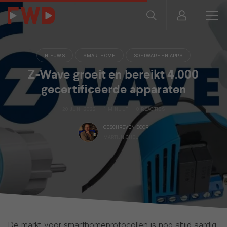
NIEUWS
SMARTHOME
SOFTWARE EN APPS
Z-Wave groeit en bereikt 4.000
gecertificeerde apparaten
20 JUNI 2022
1 MINUUT
0 REACTIES
GESCHREVEN DOOR
MARTIJN CHEL
De markt voor smarthomeprotocollen is nog altijd aardig