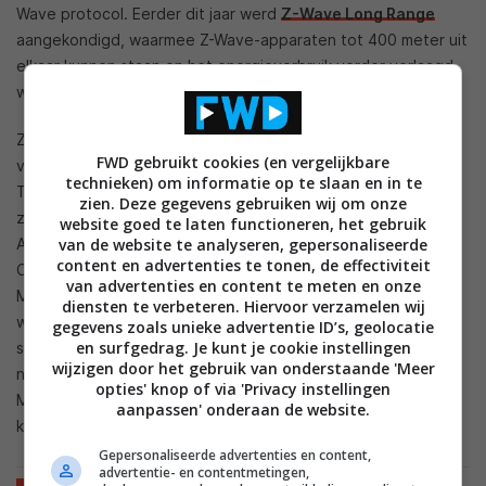
Wave protocol. Eerder dit jaar werd
Z-Wave Long Range
aangekondigd, waarmee Z-Wave-apparaten tot 400 meter uit
elkaar kunnen staan en het energieverbruik verder verlaagd
wordt.
Z-Wave is niet het enige belangrijke protocol op het gebied
FWD gebruikt cookies (en vergelijkbare
van domotica. Zo kennen we ook Zigbee, Bluetooth, Wi-Fi en
technieken) om informatie op te slaan en in te
Thread. Thread is een serieuze bedreiging voor Z-Wave,
zien. Deze gegevens gebruiken wij om onze
zeker door de komst van
Matter
. Toch ziet de Z-Wave
website goed te laten functioneren, het gebruik
Alliance dit zelf niet zo. De Z-Wave Alliance is geen lid van de
van de website te analyseren, gepersonaliseerde
content en advertenties te tonen, de effectiviteit
Connectivity Standard Alliance die verantwoordelijk is voor
van advertenties en content te meten en onze
Matter, maar het bedrijf gelooft wel in een standaard
diensten te verbeteren. Hiervoor verzamelen wij
waarmee producten van alle merken eenvoudig kunnen
gegevens zoals unieke advertentie ID’s, geolocatie
en surfgedrag. Je kunt je cookie instellingen
samenwerken. Z-Wave moet in de toekomst dan ook prima
wijzigen door het gebruik van onderstaande 'Meer
naast Thread (Matter) kunnen bestaan en gebruikers van
opties' knop of via 'Privacy instellingen
Matter kunnen middels een Bridge hun Z-Wave-producten
aanpassen' onderaan de website.
koppelen met Matter compatibele producten.
Gepersonaliseerde advertenties en content,
advertentie- en contentmetingen,
TIPS EN ADVIES
SMARTHOME
BEDIENING