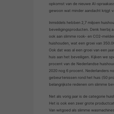
opkomst van de nieuwe AI-spraakassi
gewoon wat minder aandacht krijgt v
Inmiddels hebben 2,7 miljoen huisho
beveiligingsproducten. Denk hierbij 
ook aan slimme rook- en CO2-melder
huishouden, wat een groei van 350.00
Ook dat was al een groei van een jaa
huis aan het beveiligen. Kijken we s
procent van de Nederlandse huishoud
2020 nog 6 procent. Nederlanders noe
gebeurtenissen rond het huis (50 pr
belangrijkste redenen om slimme bev
Net als vorig jaar is de categorie 
Het is ook een zeer grote productcat
Van witgoed als slimme wasmachines 