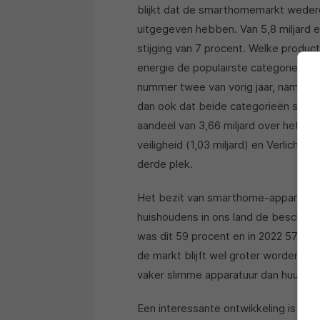
blijkt dat de smarthomemarkt weder
uitgegeven hebben. Van 5,8 miljard eur
stijging van 7 procent. Welke product
energie de populairste categorie, maa
nummer twee van vorig jaar, namelijk
dan ook dat beide categorieën samen
aandeel van 3,66 miljard over het tot
veiligheid (1,03 miljard) en Verlichti
derde plek.
Het bezit van smarthome-apparatuur 
huishoudens in ons land de beschikk
was dit 59 procent en in 2022 57 pro
de markt blijft wel groter worden. 
vaker slimme apparatuur dan huurder
Een interessante ontwikkeling is het