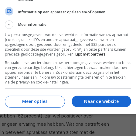
pecifiek de ontwikkelingen en toepassingen die het
g 25 procent hier positief tegenover stond, daar was
Informatie op een apparaat opslaan en/of openen
nog 22 procent. Mannen zijn wel beduidend positiever
Meer informatie
 procent). Mensen tot 49 jaar zijn ook positiever
Uw persoonsgegevens worden verwerkt en informatie van uw apparaat
er 15 procent). Zijn mensen dan negatief over de
(cookies, unieke ID's en andere apparaatgegevens) kan worden
ch meebrengt? Slechts gedeeltelijk. 36 procent
opgeslagen door, geopend door en gedeeld met 332 partners of
specifiek door deze site worden gebruikt. Wij en onze partners kunnen
enover smarthome, maar het overgrote deel van
precieze geolocatiegegevens gebruiken.
Lijst met partners.
tegenover smarthome. Een echte conclusie kunnen we
Bepaalde leveranciers kunnen uw persoonsgegevens verwerken op basis
van gerechtvaardigd belang. U kunt hiertegen bezwaar maken door uw
opties hieronder te beheren. Zoek onderaan deze pagina of in het
sitemenu naar een link om uw toestemming te beheren of in te trekken
via de privacy- en cookie-instellingen.
nder positief zijn over spraakassistenten. Ongeveer
 het bedienen van producten met de stem en dat is
cent vorig jaar. Mannen zijn overigens positiever dan
Meer opties
Naar de website
eldt wel dat huishoudens die een slimme speaker in
ebben (62 procent), zijn wel positiever over
er geen ervaring mee hebben. Wat ons betreft een
k ‘in between’ spraakassistenten zitten met de