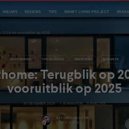
NIEUWS
REVIEWS
TIPS
SMART LIVING PROJECT
VRAAG
 2024 en vooruitblik op 2025
ACHTERGROND
TIPS EN ADVIES
SMARTHOME
ALGEMEEN
home: Terugblik op 2
vooruitblik op 2025
30 DECEMBER 2024
+ 10 MINUTEN
0 REACTIES
GESCHREVEN DOOR
TOM DIJKEMA