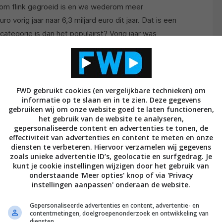
om flink gegroeid is en we wederom meer
o vorig jaar naar 6,3 miljard euro dit jaar. Dat is een
categorie is dan het populairst? Vorig jaar was
r dit jaar lijkt energie samengevoegd te zijn met de
 huishouden en comfort. Niet geheel verwonderlijk
 nu ook de populairste productcategorie is met een
aalbedrag van 6,3 miljard euro. Beveiliging en
FWD gebruikt cookies (en vergelijkbare technieken) om
informatie op te slaan en in te zien. Deze gegevens
ng en schakelaars (0,72 miljard) staan op de tweede en
gebruiken wij om onze website goed te laten functioneren,
het gebruik van de website te analyseren,
gepersonaliseerde content en advertenties te tonen, de
groeide ook. Inmiddels heeft 61 procent van de
effectiviteit van advertenties en content te meten en onze
diensten te verbeteren. Hiervoor verzamelen wij gegevens
ing over één of meerdere slimme apparaten. In 2023
zoals unieke advertentie ID’s, geolocatie en surfgedrag. Je
cent. De groei vlakt wat af de afgelopen jaren, maar
kunt je cookie instellingen wijzigen door het gebruik van
onderstaande 'Meer opties' knop of via 'Privacy
Huishoudens met een koopwoning bezitten overigens
instellingen aanpassen' onderaan de website.
s.
Gepersonaliseerde advertenties en content, advertentie- en
contentmetingen, doelgroepenonderzoek en ontwikkeling van
 gegeven dat wij als Nederlanders minder positief
diensten