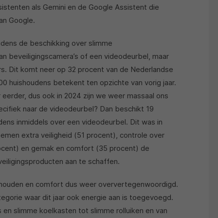
stenten als Gemini en de Google Assistent die
an Google.
udens de beschikking over slimme
aan beveiligingscamera’s of een videodeurbel, maar
s. Dit komt neer op 32 procent van de Nederlandse
0 huishoudens betekent ten opzichte van vorig jaar.
r eerder, dus ook in 2024 zijn we weer massaal ons
pecifiek naar de videodeurbel? Dan beschikt 19
ens inmiddels over een videodeurbel. Dit was in
men extra veiligheid (51 procent), controle over
ocent) en gemak en comfort (35 procent) de
eiligingsproducten aan te schaffen.
huishouden en comfort dus weer oververtegenwoordigd.
egorie waar dit jaar ook energie aan is toegevoegd.
en slimme koelkasten tot slimme rolluiken en van