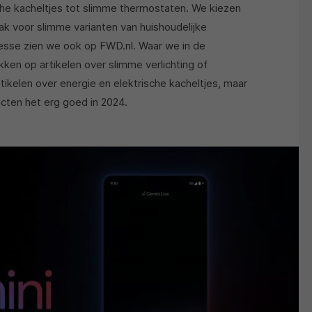
che kacheltjes tot slimme thermostaten. We kiezen
voor slimme varianten van huishoudelijke
resse zien we ook op FWD.nl. Waar we in de
kken op artikelen over slimme verlichting of
tikelen over energie en elektrische kacheltjes, maar
cten het erg goed in 2024.