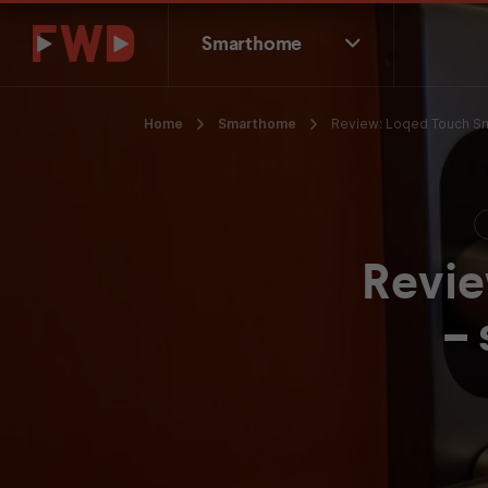
Smarthome
Home
Smarthome
Review: Loqed Touch Sma
Revie
– 