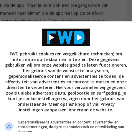
n via de app, maar je kunt ook een toegangscode van
n mensen naar binnen die de app niet op de telefoon
je eigen telefoon leeg is. Deze toegangscode voer je
het keypad actief is, dat de drie sterren-certificatie
eten bij verzekeringskwesties, dus wees altijd
FWD gebruikt cookies (en vergelijkbare technieken) om
die ongeveer een jaar mee moeten gaan. Je krijgt
informatie op te slaan en in te zien. Deze gegevens
gebruiken wij om onze website goed te laten functioneren,
e batterijen moet vervangen. Zijn de batterijen toch
het gebruik van de website te analyseren,
 de noodstroomaansluiting. Op de buitenmodule met
gepersonaliseerde content en advertenties te tonen, de
effectiviteit van advertenties en content te meten en onze
tjes waar je een 9-Volt batterij tegenaan kunt
diensten te verbeteren. Hiervoor verzamelen wij gegevens
ferige toegangscode in of gebruik je de app om naar
zoals unieke advertentie ID’s, geolocatie en surfgedrag. Je
kunt je cookie instellingen wijzigen door het gebruik van
onderstaande 'Meer opties' knop of via 'Privacy
instellingen aanpassen' onderaan de website.
Gepersonaliseerde advertenties en content, advertentie- en
contentmetingen, doelgroepenonderzoek en ontwikkeling van
diensten