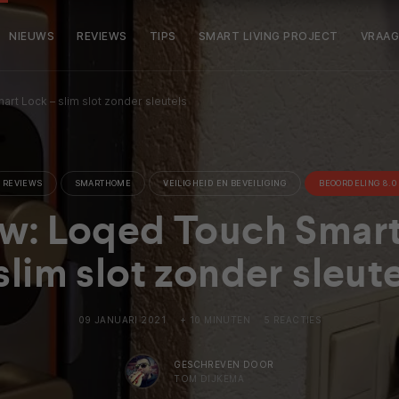
NIEUWS
REVIEWS
TIPS
SMART LIVING PROJECT
VRAAG
rt Lock – slim slot zonder sleutels
REVIEWS
SMARTHOME
VEILIGHEID EN BEVEILIGING
BEOORDELING 8.0
w: Loqed Touch Smar
slim slot zonder sleut
09 JANUARI 2021
+ 10 MINUTEN
5 REACTIES
GESCHREVEN DOOR
TOM DIJKEMA