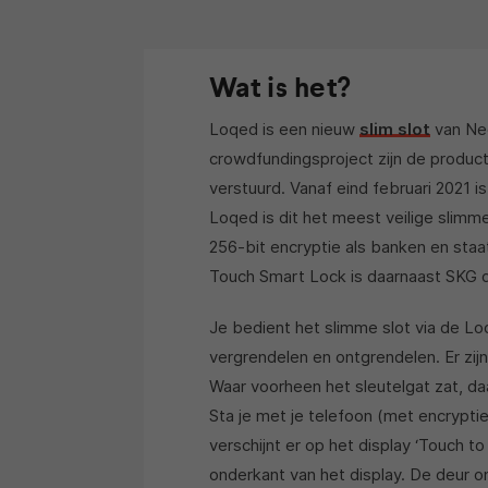
Wat is het?
Loqed is een nieuw
slim slot
van Ne
crowdfundingsproject zijn de product
verstuurd. Vanaf eind februari 2021 
Loqed is dit het meest veilige slimm
256-bit encryptie als banken en staa
Touch Smart Lock is daarnaast SKG dr
Je bedient het slimme slot via de L
vergrendelen en ontgrendelen. Er zi
Waar voorheen het sleutelgat zat, da
Sta je met je telefoon (met encrypti
verschijnt er op het display ‘Touch t
onderkant van het display. De deur on