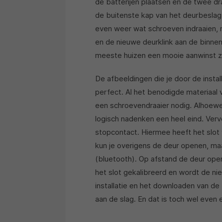
de batterijen plaatsen en de twee d
de buitenste kap van het deurbeslag 
even weer wat schroeven indraaien, m
en de nieuwe deurklink aan de binnen
meeste huizen een mooie aanwinst zal
De afbeeldingen die je door de installa
perfect. Al het benodigde materiaal 
een schroevendraaier nodig. Alhoewel 
logisch nadenken een heel eind. Verv
stopcontact. Hiermee heeft het slot 
kun je overigens de deur openen, maa
(bluetooth). Op afstand de deur open
het slot gekalibreerd en wordt de n
installatie en het downloaden van de
aan de slag. En dat is toch wel even 