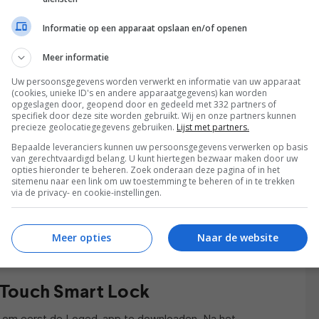
Informatie op een apparaat opslaan en/of openen
Meer informatie
Uw persoonsgegevens worden verwerkt en informatie van uw apparaat
(cookies, unieke ID's en andere apparaatgegevens) kan worden
opgeslagen door, geopend door en gedeeld met 332 partners of
specifiek door deze site worden gebruikt. Wij en onze partners kunnen
precieze geolocatiegegevens gebruiken.
Lijst met partners.
Bepaalde leveranciers kunnen uw persoonsgegevens verwerken op basis
van gerechtvaardigd belang. U kunt hiertegen bezwaar maken door uw
opties hieronder te beheren. Zoek onderaan deze pagina of in het
sitemenu naar een link om uw toestemming te beheren of in te trekken
via de privacy- en cookie-instellingen.
Meer opties
Naar de website
d Touch Smart Lock
den om eerst de Loqed-app te downloaden. Na het