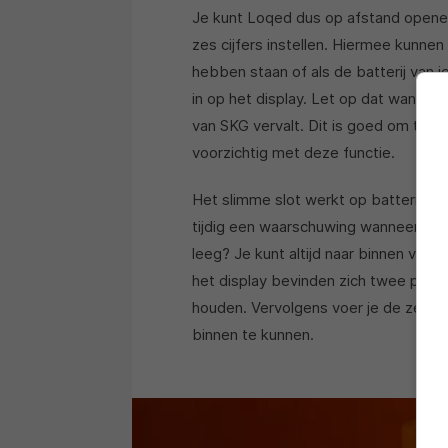
Je kunt Loqed dus op afstand opene
zes cijfers instellen. Hiermee kunne
hebben staan of als de batterij van 
in op het display. Let op dat wanneer 
van SKG vervalt. Dit is goed om te w
voorzichtig met deze functie.
Het slimme slot werkt op batterijen 
tijdig een waarschuwing wanneer je d
leeg? Je kunt altijd naar binnen via
het display bevinden zich twee penne
houden. Vervolgens voer je de zescij
binnen te kunnen.