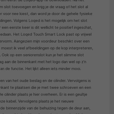
 slot toevoegen en krijg je de vraag of het slot al
ier voor nee kiest, dan word je door de gehele fysieke
ldingen. Volgens Loqed is het mogelijk om het slot
 een eerste keer is dit wellicht te positief ingeschat,
 gedaan. Het Loqed Touch Smart Lock past op vrijwel
ndervorm. Aangezien mijn voordeur beschikt over een
), moest ik veel afbeeldingen op de kop interpreteren,
. Ook op een seniorenslot kun je het slimme slot
lag aan de binnenkant met het logo dan wel op z’n
an de functie. Het lijkt alleen iets minder mooi.
en van het oude beslag en de cilinder. Vervolgens is
enkant te plaatsen die je met twee schroeven en een
 cilinder plaats je hier overheen. Er is een geultje
eze kabel. Vervolgens plaats je het nieuwe
de binnenzijde van de behuizing tegen de deur aan,