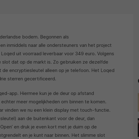
derlandse bodem. Begonnen als
en inmiddels naar alle ondersteuners van het project
is Loqed uit voorraad leverbaar voor 349 euro. Volgens
e slot dat op de markt is. Zo gebruiken ze dezelfde
t de encryptiesleutel alleen op je telefoon. Het Loqed
ie sterren gecertificeerd.
oqed-app. Hiermee kun je de deur op afstand
jn echter meer mogelijkheden om binnen te komen.
ar vinden we nu een klein display met touch-functie.
esleutel) aan de buitenkant voor de deur, dan
o Open’ en druk je even kort met je duim op de
tgrendelt en je kunt naar binnen. Het slimme slot