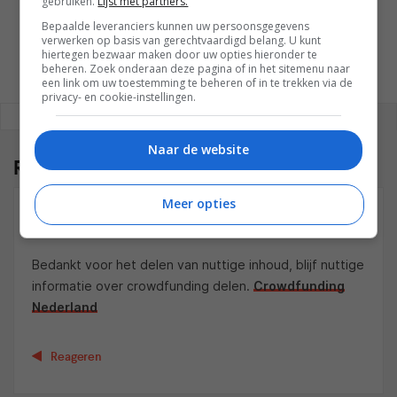
gebruiken.
Lijst met partners.
WESLEY AKKERMAN
Bepaalde leveranciers kunnen uw persoonsgegevens
verwerken op basis van gerechtvaardigd belang. U kunt
hiertegen bezwaar maken door uw opties hieronder te
beheren. Zoek onderaan deze pagina of in het sitemenu naar
een link om uw toestemming te beheren of in te trekken via de
privacy- en cookie-instellingen.
REAGEREN
REACTIES (1)
Naar de website
Reacties
(1)
Meer opties
LEVI HYDEN
01 DECEMBER 2021 OM 16:18
Bedankt voor het delen van nuttige inhoud, blijf nuttige
informatie over crowdfunding delen.
Crowdfunding
Nederland
Reageren