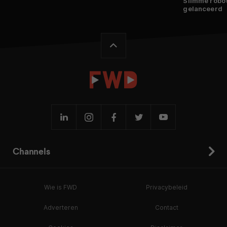
Slimme robo
gelanceerd
Channels
Wie is FWD
Privacybeleid
Adverteren
Contact