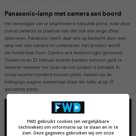
Panasonic-lamp met camera aan boord
Het beveiligen van je smarthome is natuurlijk prima, maar door
overal camera’s te plaatsen kan dat ook een enge sfeer
opleveren. Panasonic heeft daar iets op bedacht door een
lamp met een camera te combineren. Het product wordt
de HomeHawk Floor: Camera and Ambient Light genoemd.
Tussen nu en 22 februari kunnen backers beloven geld te
doneren wanneer het doel van het project is behaald. In
totaal moeten honderd mensen perks claimen via de
Indiegogo-pagina; momenteel staat die teller al op 31
geclaimde perks.
FWD gebruikt cookies (en vergelijkbare
technieken) om informatie op te slaan en in te
zien. Deze gegevens gebruiken wij om onze