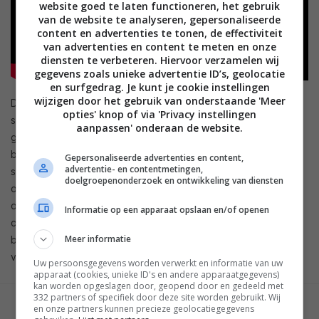
website goed te laten functioneren, het gebruik
van de website te analyseren, gepersonaliseerde
content en advertenties te tonen, de effectiviteit
van advertenties en content te meten en onze
diensten te verbeteren. Hiervoor verzamelen wij
gegevens zoals unieke advertentie ID’s, geolocatie
en surfgedrag. Je kunt je cookie instellingen
wijzigen door het gebruik van onderstaande 'Meer
De installatie moet simpel zijn: je stopt de stekker in het
opties' knop of via 'Privacy instellingen
stopcontact en hoeft verder geen andere draden te
aanpassen' onderaan de website.
gebruiken of in te loggen in een account. In de lamp zit een
batterij die nog negentig minuten blijft werken nadat de
Gepersonaliseerde advertenties en content,
advertentie- en contentmetingen,
stroom is uitgevallen. Verder is er een nachtmodus (in kleur!),
doelgroepenonderzoek en ontwikkeling van diensten
opnamen in 1080p en een kijkhoek van 140 graden. Ook is er
ondersteuning met grote stemassistenten, zodat je de
Informatie op een apparaat opslaan en/of openen
camera snel uitzet als er visite is. Mocht je de lamp nu alvast
Meer informatie
bestellen, dan kun je hem pas in mei voor het eerst
verwachten.
Uw persoonsgegevens worden verwerkt en informatie van uw
apparaat (cookies, unieke ID's en andere apparaatgegevens)
kan worden opgeslagen door, geopend door en gedeeld met
332 partners of specifiek door deze site worden gebruikt. Wij
en onze partners kunnen precieze geolocatiegegevens
GESCHREVEN DOOR