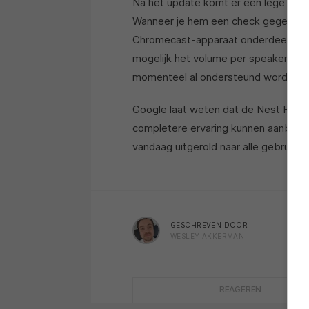
Na het update komt er een lege vierk
Wanneer je hem een check gegeven he
Chromecast-apparaat onderdeel van je
mogelijk het volume per speaker of a
momenteel al ondersteund worden.
Google laat weten dat de Nest Hub e
completere ervaring kunnen aanbiede
vandaag uitgerold naar alle gebruike
GESCHREVEN DOOR
WESLEY AKKERMAN
REAGEREN