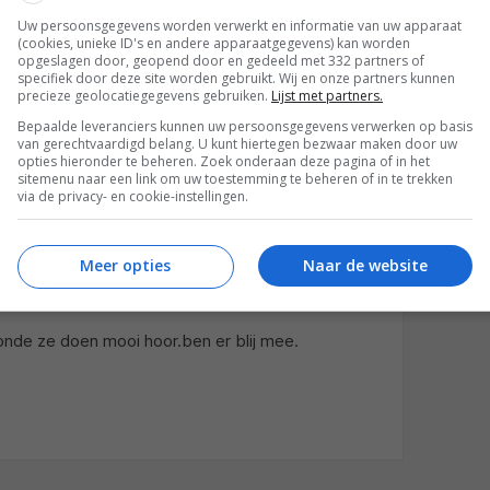
Uw persoonsgegevens worden verwerkt en informatie van uw apparaat
(cookies, unieke ID's en andere apparaatgegevens) kan worden
opgeslagen door, geopend door en gedeeld met 332 partners of
specifiek door deze site worden gebruikt. Wij en onze partners kunnen
precieze geolocatiegegevens gebruiken.
Lijst met partners.
Bepaalde leveranciers kunnen uw persoonsgegevens verwerken op basis
van gerechtvaardigd belang. U kunt hiertegen bezwaar maken door uw
opties hieronder te beheren. Zoek onderaan deze pagina of in het
sitemenu naar een link om uw toestemming te beheren of in te trekken
via de privacy- en cookie-instellingen.
Meer opties
Naar de website
03:48
onde ze doen mooi hoor.ben er blij mee.