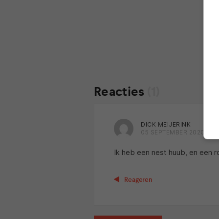
Reacties
(1)
DICK MEIJERINK
05 SEPTEMBER 2020 OM 
Ik heb een nest huub, en een r
Reageren