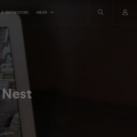
 & ANTWOORD
MEER
 Nest