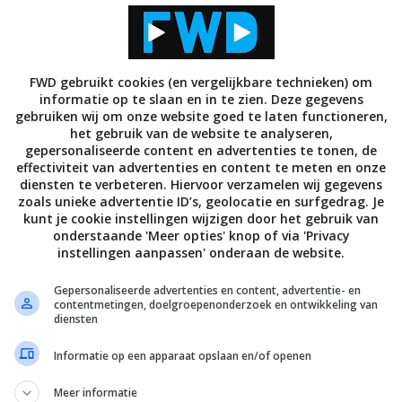
ante te staan dat van een vinkje kunt voorzien.
bt, dan wordt die speaker, dat display of het
 tijdelijke speakergroep. Net zoals voorheen is het
pparaat aan te passen. Dit werkt met alle apps die
FWD gebruikt cookies (en vergelijkbare technieken) om
informatie op te slaan en in te zien. Deze gegevens
gebruiken wij om onze website goed te laten functioneren,
het gebruik van de website te analyseren,
n soortgelijke apparaten hierdoor ineens een
gepersonaliseerde content en advertenties te tonen, de
n als het gaat om audio. De update wordt vanaf
effectiviteit van advertenties en content te meten en onze
diensten te verbeteren. Hiervoor verzamelen wij gegevens
rs met een Nest Hub of smart display.
zoals unieke advertentie ID’s, geolocatie en surfgedrag. Je
kunt je cookie instellingen wijzigen door het gebruik van
onderstaande 'Meer opties' knop of via 'Privacy
instellingen aanpassen' onderaan de website.
Gepersonaliseerde advertenties en content, advertentie- en
contentmetingen, doelgroepenonderzoek en ontwikkeling van
diensten
Informatie op een apparaat opslaan en/of openen
REACTIES (1)
Meer informatie