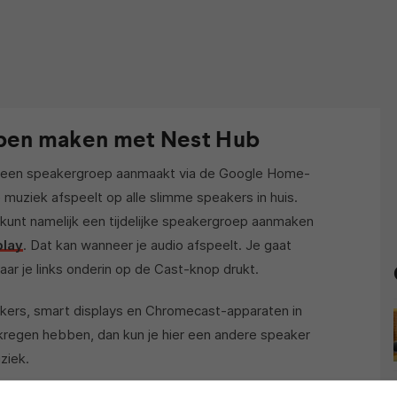
pen maken met Nest Hub
je een speakergroep aanmaakt via de Google Home-
e muziek afspeelt op alle slimme speakers in huis.
 kunt namelijk een tijdelijke speakergroep aanmaken
play
. Dat kan wanneer je audio afspeelt. Je gaat
ar je links onderin op de Cast-knop drukt.
eakers, smart displays en Chromecast-apparaten in
ekregen hebben, dan kun je hier een andere speaker
ziek.