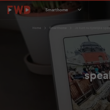
Smarthome
Home
Smarthome
Je kunt nu tijdelijke s
spea