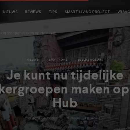
NIEUWS
REVIEWS
TIPS
SMART LIVING PROJECT
VRAAG
peakergroepen maken op Nest Hub
NIEUWS
SMARTHOME
BEELD EN GELUID
Je kunt nu tijdelijke
kergroepen maken op
Hub
19 AUGUSTUS 2020
1 MINUUT
1 REACTIES