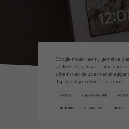
Google maakt het nu gemakkelijker 
via Nest Hub, waar slimme speaker
scherm van de zoekmachinegigant,
display dat je in huis hebt staan.
GOOGLE
SLIMME SPEAKER
GOOGLE
NEST HUB
CHROMECAST
SMART DI