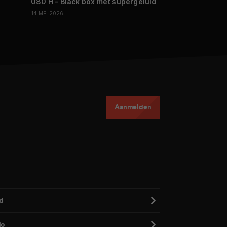
080 H – Black box met supergeluid
27 APRIL 2026
14 MEI 2026
Aanmelden
d
io