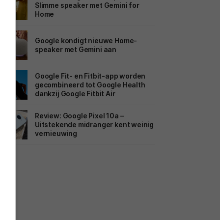
Slimme speaker met Gemini for
Home
Google kondigt nieuwe Home-
speaker met Gemini aan
Google Fit- en Fitbit-app worden
gecombineerd tot Google Health
dankzij Google Fitbit Air
Review: Google Pixel 10a –
Uitstekende midranger kent weinig
vernieuwing