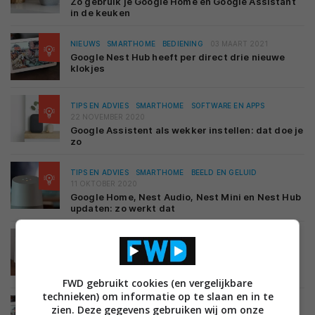
Zo gebruik je Google Home en Google Assistant
in de keuken
NIEUWS
SMARTHOME
BEDIENING
03 MAART 2021
Google Nest Hub heeft per direct drie nieuwe
klokjes
TIPS EN ADVIES
SMARTHOME
SOFTWARE EN APPS
22 NOVEMBER 2020
Google Assistent als wekker instellen: dat doe je
zo
TIPS EN ADVIES
SMARTHOME
BEELD EN GELUID
11 OKTOBER 2020
Google Home, Nest Audio, Nest Mini en Nest Hub
updaten: zo werkt dat
NIEUWS
ENTERTAINMENT
STREAMINGDIENSTEN
23 SEPTEMBER 2020
Disney Plus komt naar smart displays met
Google Assistent
FWD gebruikt cookies (en vergelijkbare
technieken) om informatie op te slaan en in te
NIEUWS
SMARTHOME
BEELD EN GELUID
zien. Deze gegevens gebruiken wij om onze