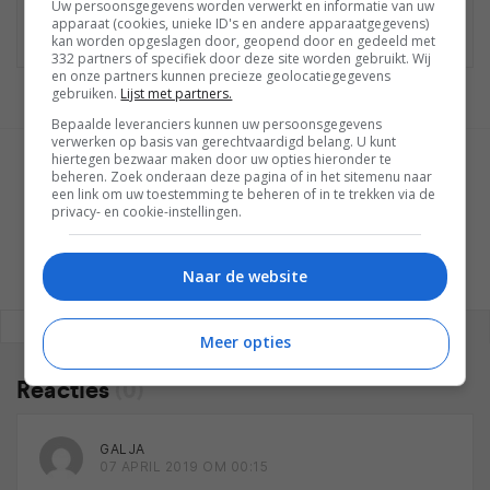
Bekijk
hier
de laatste nieuwtjes, reviews en
Uw persoonsgegevens worden verwerkt en informatie van uw
apparaat (cookies, unieke ID's en andere apparaatgegevens)
achtergronden.
kan worden opgeslagen door, geopend door en gedeeld met
332 partners of specifiek door deze site worden gebruikt. Wij
en onze partners kunnen precieze geolocatiegegevens
gebruiken.
Lijst met partners.
Bepaalde leveranciers kunnen uw persoonsgegevens
verwerken op basis van gerechtvaardigd belang. U kunt
hiertegen bezwaar maken door uw opties hieronder te
GESCHREVEN DOOR
beheren. Zoek onderaan deze pagina of in het sitemenu naar
WESLEY AKKERMAN
een link om uw toestemming te beheren of in te trekken via de
privacy- en cookie-instellingen.
Naar de website
REAGEREN
REACTIES (0)
Meer opties
Reacties
(0)
GALJA
07 APRIL 2019 OM 00:15