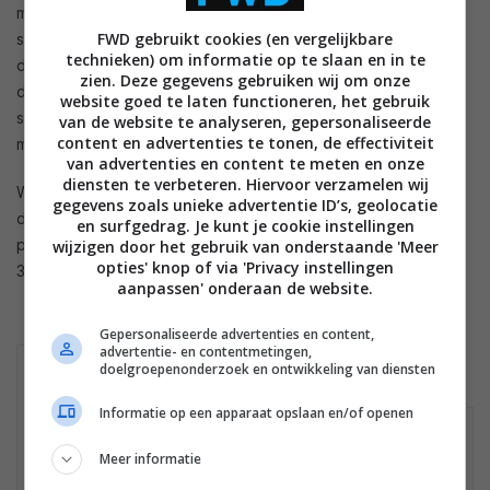
muziek hard staan. Bose laat ook nog weten dat er een
FWD gebruikt cookies (en vergelijkbare
stereogeluid uit de Home Speaker 500 komt, waardoor je er
technieken) om informatie op te slaan en in te
dus geen tweede speaker aan hoeft te koppelen (zoals je
zien. Deze gegevens gebruiken wij om onze
dat wel met doen met de
HomePod van Apple
). De
website goed te laten functioneren, het gebruik
soundbars beschikt over hdmi arc en draadloze sub en
van de website te analyseren, gepersonaliseerde
content en advertenties te tonen, de effectiviteit
mogelijke achterspeakers.
van advertenties en content te meten en onze
diensten te verbeteren. Hiervoor verzamelen wij
Wanneer de speakers naar Nederland komen is nog niet
gegevens zoals unieke advertentie ID’s, geolocatie
duidelijk. In de Verenigde Staten verschijnen deze Bose-
en surfgedrag. Je kunt je cookie instellingen
producten in oktober voor de prijzen van respectievelijk
wijzigen door het gebruik van onderstaande 'Meer
opties' knop of via 'Privacy instellingen
399,99 dollar, 549,95 dollar en 799,95 dollar.
aanpassen' onderaan de website.
Gepersonaliseerde advertenties en content,
advertentie- en contentmetingen,
BOSE SOUNDBAR
BOSE SOUNDBAR
doelgroepenonderzoek en ontwikkeling van diensten
700
500
Informatie op een apparaat opslaan en/of openen
Geen winkels gevonden
Meer informatie
Mogelijk is het product niet meer te koop.