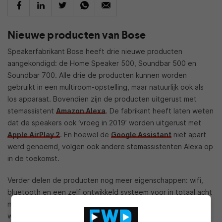
Nieuwe producten van Bose
Speakerfabrikant Bose heeft drie nieuwe producten
aangekondigd: de Home Speaker 500, Soundbar 500 en
Soundbar 700. Alle drie de producten kunnen worden
gebruikt in een multiroom-opstelling, maar natuurlijk ook als
los apparaat. Bovendien zijn de producten uitgerust met
stemassistent
Amazon Alexa
. De fabrikant heeft laten weten
dat de speakers ook ‘vroeg in 2019’ worden uitgerust met
Apple AirPlay 2
. En hoewel de
Google Assistant
niet apart
werd genoemd, volgen ook andere stemassistenten Alexa op
in de toekomst.
Verder delen de producten nog meer eigenschappen: wifi,
bluetooth en een zelf ontwikkeld systeem voor in totaal acht
microfoons. Daardoor kan er van dichtbij, maar ook van ver
worden gesproken met de apparaten, zelfs wanneer de