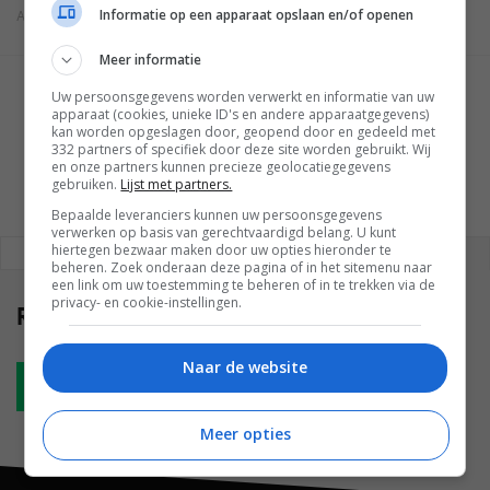
Informatie op een apparaat opslaan en/of openen
ANDROID POLICE
Meer informatie
Uw persoonsgegevens worden verwerkt en informatie van uw
GESCHREVEN DOOR
apparaat (cookies, unieke ID's en andere apparaatgegevens)
TOM DIJKEMA
kan worden opgeslagen door, geopend door en gedeeld met
332 partners of specifiek door deze site worden gebruikt. Wij
en onze partners kunnen precieze geolocatiegegevens
gebruiken.
Lijst met partners.
Bepaalde leveranciers kunnen uw persoonsgegevens
verwerken op basis van gerechtvaardigd belang. U kunt
hiertegen bezwaar maken door uw opties hieronder te
REAGEREN
REACTIES (0)
beheren. Zoek onderaan deze pagina of in het sitemenu naar
een link om uw toestemming te beheren of in te trekken via de
privacy- en cookie-instellingen.
Reacties
(0)
Naar de website
Plaats reactie
Meer opties