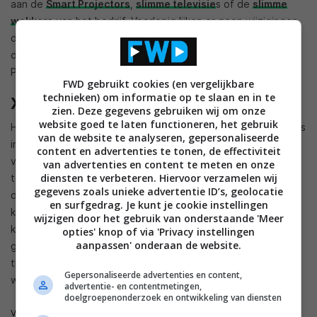
aan de
Smart Projectors
,
slimme televisie
s of de
slimme
wekkers
van het bedrijf. Voorlopig lijken er geen wijzigingen
doorgevoerd gaan worden voor de midrange Redmi-serie en
de budget Poco-serie. Daar zullen de merknamen Redmi en
Poco voorlopig gewoon blijven.
FWD gebruikt cookies (en vergelijkbare
technieken) om informatie op te slaan en in te
Xiaomi de Europese koploper
zien. Deze gegevens gebruiken wij om onze
website goed te laten functioneren, het gebruik
Het bedrijf is sinds juni
koploper
als het gaat om smartphones
van de website te analyseren, gepersonaliseerde
in Europa en ook in de rest van de wereld gaat het Xiaomi
content en advertenties te tonen, de effectiviteit
voor de wind. Het marktaandeel in Europa is 25.3 procent
van advertenties en content te meten en onze
diensten te verbeteren. Hiervoor verzamelen wij
tegenover 24 procent van Samsung, dat nummer twee is op
gegevens zoals unieke advertentie ID’s, geolocatie
de lijst. Dit bleek uit de kwartaalcijfers van het tweede
en surfgedrag. Je kunt je cookie instellingen
kwartaal van 2021. De verwachting is dat Xiaomi wereldwijd
wijzigen door het gebruik van onderstaande 'Meer
koploper is in het derde kwartaal van 2021. Internationaal
opties' knop of via 'Privacy instellingen
aanpassen' onderaan de website.
gezien wordt de merknaam Mi gebruikt, terwijl toestellen in
thuisland China altijd al zonder deze merknaam uitgebracht
Gepersonaliseerde advertenties en content,
werden. Xiaomi wil dat nu internationaal gelijk gaan stellen.
advertentie- en contentmetingen,
doelgroepenonderzoek en ontwikkeling van diensten
VIA