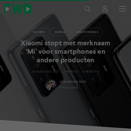
NIEUWS
MOBILE
SMARTPHONES
Xiaomi stopt met merknaam
‘Mi’ voor smartphones en
andere producten
24 AUGUSTUS 2021
1 MINUUT
0 REACTIES
GESCHREVEN DOOR
TOM DIJKEMA