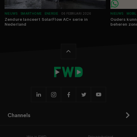
NIEUWS
SMARTHOME
ENERGIE
06 FEBRUARI 2026
NIEUWS
MOBIL
Zendure lanceert SolarFlow AC+ serie in
Ouders kunn
Nederland
beheren zon
Channels
Wie is FWD
Privacybeleid