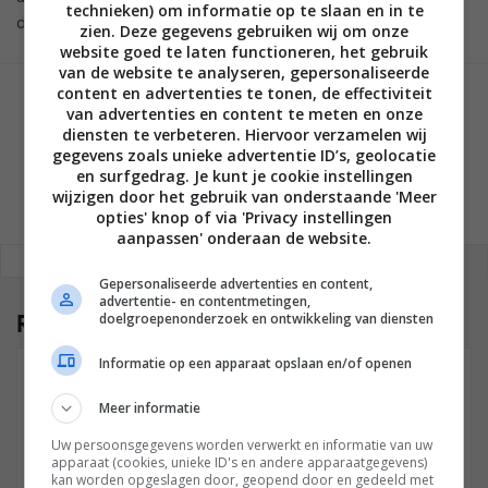
technieken) om informatie op te slaan en in te
derden te gebruiken.
zien. Deze gegevens gebruiken wij om onze
website goed te laten functioneren, het gebruik
van de website te analyseren, gepersonaliseerde
content en advertenties te tonen, de effectiviteit
GESCHREVEN DOOR
van advertenties en content te meten en onze
MARTIJN CHEL
diensten te verbeteren. Hiervoor verzamelen wij
gegevens zoals unieke advertentie ID’s, geolocatie
en surfgedrag. Je kunt je cookie instellingen
wijzigen door het gebruik van onderstaande 'Meer
opties' knop of via 'Privacy instellingen
aanpassen' onderaan de website.
REAGEREN
REACTIES (3)
Gepersonaliseerde advertenties en content,
advertentie- en contentmetingen,
Reacties
(3)
doelgroepenonderzoek en ontwikkeling van diensten
Informatie op een apparaat opslaan en/of openen
DRIESSE
03 OKTOBER 2014 OM 23:37
Meer informatie
De foto’s zijn niet zo goed meer te zien als voorheen,
Uw persoonsgegevens worden verwerkt en informatie van uw
apparaat (cookies, unieke ID's en andere apparaatgegevens)
het album met onderaan de inhoud is verdwenen. Kan
kan worden opgeslagen door, geopend door en gedeeld met