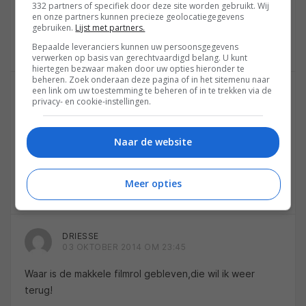
dit hersteld worden?
332 partners of specifiek door deze site worden gebruikt. Wij
en onze partners kunnen precieze geolocatiegegevens
gebruiken.
Lijst met partners.
Reageren
Bepaalde leveranciers kunnen uw persoonsgegevens
verwerken op basis van gerechtvaardigd belang. U kunt
hiertegen bezwaar maken door uw opties hieronder te
beheren. Zoek onderaan deze pagina of in het sitemenu naar
een link om uw toestemming te beheren of in te trekken via de
DRIESSE
privacy- en cookie-instellingen.
03 OKTOBER 2014 OM 23:40
Het fotoalbum met onderaan in het klein is weg. Kan dit
Naar de website
als eerst worden hersteld?
Meer opties
Reageren
DRIESSE
03 OKTOBER 2014 OM 23:45
Waar is de makkele filmrol gebleven,die wil ik weer
terug!