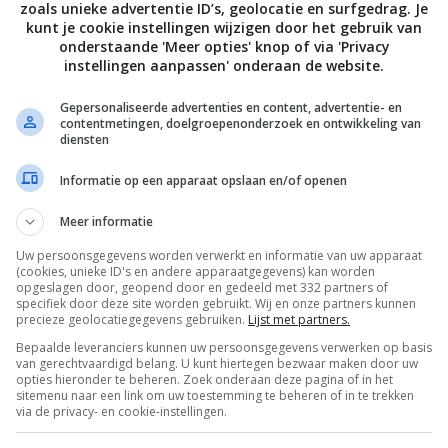
zoals unieke advertentie ID’s, geolocatie en surfgedrag. Je
kunt je cookie instellingen wijzigen door het gebruik van
onderstaande 'Meer opties' knop of via 'Privacy
instellingen aanpassen' onderaan de website.
Gepersonaliseerde advertenties en content, advertentie- en
contentmetingen, doelgroepenonderzoek en ontwikkeling van
diensten
Informatie op een apparaat opslaan en/of openen
Meer informatie
TAB 10.1 MET ABONNEMENT
MEER
Uw persoonsgegevens worden verwerkt en informatie van uw apparaat
(cookies, unieke ID's en andere apparaatgegevens) kan worden
opgeslagen door, geopend door en gedeeld met 332 partners of
specifiek door deze site worden gebruikt. Wij en onze partners kunnen
precieze geolocatiegegevens gebruiken.
Lijst met partners.
r te koop.
Bepaalde leveranciers kunnen uw persoonsgegevens verwerken op basis
 reviews en achtergronden.
van gerechtvaardigd belang. U kunt hiertegen bezwaar maken door uw
opties hieronder te beheren. Zoek onderaan deze pagina of in het
sitemenu naar een link om uw toestemming te beheren of in te trekken
via de privacy- en cookie-instellingen.