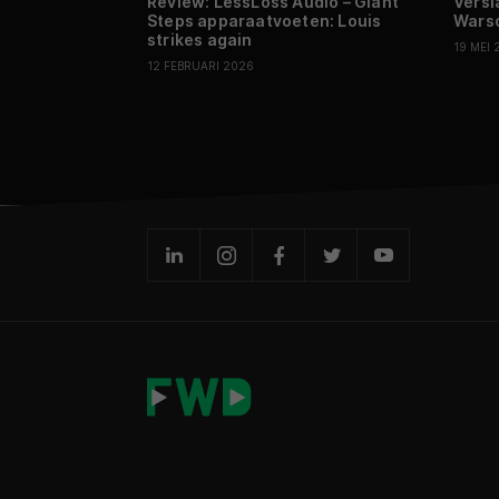
Review: LessLoss Audio – Giant
Versl
Steps apparaatvoeten: Louis
Warsc
strikes again
19 MEI 
12 FEBRUARI 2026