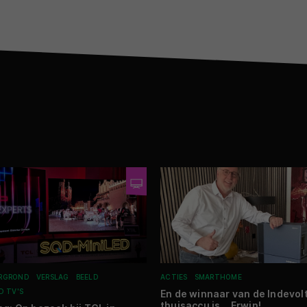
RGROND
VERSLAG
BEELD
ACTIES
SMARTHOME
D TV'S
En de winnaar van de Indevol
thuisaccu is… Erwin!