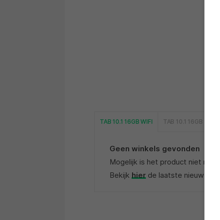
TAB 10.1 16GB WIFI
TAB 10.1 16GB 3G
Geen winkels gevonden
Mogelijk is het product niet mee
Bekijk
hier
de laatste nieuwtjes,