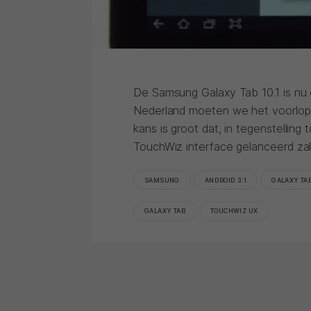
De Samsung Galaxy Tab 10.1 is nu 
Nederland moeten we het voorlopi
kans is groot dat, in tegenstelling
TouchWiz interface gelanceerd za
SAMSUNG
ANDROID 3.1
GALAXY TAB
GALAXY TAB
TOUCHWIZ UX