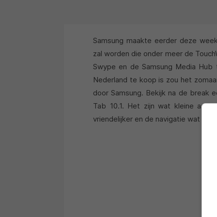
Samsung maakte eerder deze week
zal worden die onder meer de Touch
Swype en de Samsung Media Hub to
Nederland te koop is zou het zomaa
door Samsung. Bekijk na de break e
Tab 10.1. Het zijn wat kleine aan
vriendelijker en de navigatie wat int