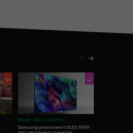
NIEUWS
BEELD
OLED TV'S
DIGITAL MOVIE
REV
t
Samsung presenteert OLED S95H
Review: Sony F
met vernieuwd paneel en
fullframe syst