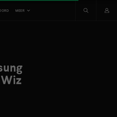
OORD
MEER
sung
hWiz