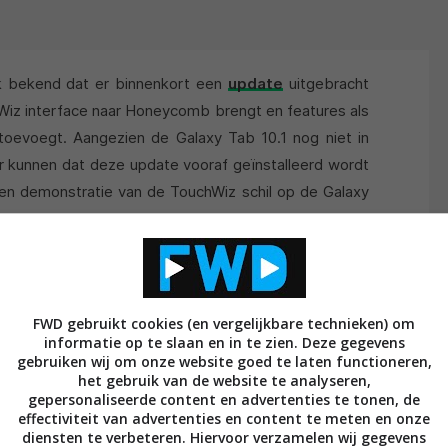
 bekend dat er binnenkort een
update
uitgebracht
Wiz interface naar Honeycomb brengt en features als
evoegt. Aangezien de Galaxy Tab 10.1 nog niet in
r kunnen dat deze update vooraf geïnstalleerd wordt
en demonstratie van de TouchWiz schil op de Galaxy
passingen aan Honeycomb die de tabletervaring wat
uïtiever moeten maken .
FWD gebruikt cookies (en vergelijkbare technieken) om
informatie op te slaan en in te zien. Deze gegevens
gebruiken wij om onze website goed te laten functioneren,
het gebruik van de website te analyseren,
gepersonaliseerde content en advertenties te tonen, de
effectiviteit van advertenties en content te meten en onze
diensten te verbeteren. Hiervoor verzamelen wij gegevens