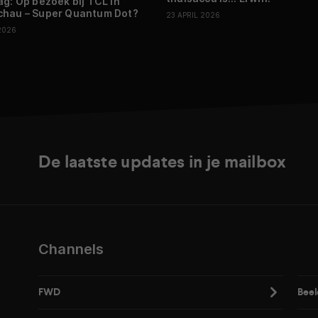
ag: Op bezoek bij TCL in
hau – Super Quantum Dot?
23 APRIL 2026
2026
De laatste updates in je mailbox
Channels
FWD
Beel