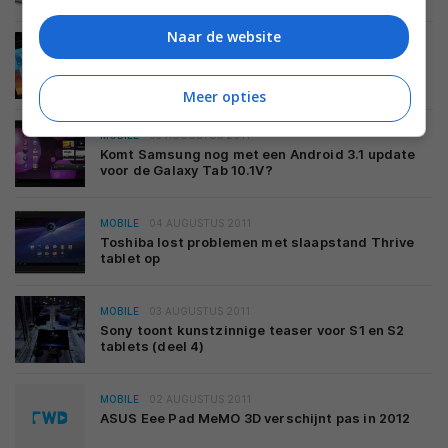
Naar de website
MOBILE
06 AUGUSTUS 2011
Samsung Galaxy Tab 10.1: demonstratievideo en
TouchWiz UX
Meer opties
MOBILE
05 AUGUSTUS 2011
Komt Samsung nog met een Android 3.1 update
voor de Galaxy Tab 10.1V?
MOBILE
04 AUGUSTUS 2011
Toshiba lost problemen met slaapstand Thrive
tablet op
MOBILE
03 AUGUSTUS 2011
Sony toont kunstzinnige teaser voor S1 en S2
tablets (deel 4)
MOBILE
02 AUGUSTUS 2011
ASUS Eee Pad MeMO 3D verschijnt pas in 2012