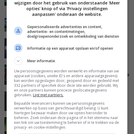
in Nederland
wijzigen door het gebruik van onderstaande 'Meer
opties' knop of via 'Privacy instellingen
aanpassen' onderaan de website.
MOBILE
12 AUGUSTUS 2011
ASUS Eee Pad Slider versus ASUS Eee Pad
Gepersonaliseerde advertenties en content,
Transformer (video)
advertentie- en contentmetingen,
doelgroepenonderzoek en ontwikkeling van diensten
MOBILE
09 AUGUSTUS 2011
Informatie op een apparaat opslaan en/of openen
Motorola Xoom Android 3.1 update nu
beschikbaar
Meer informatie
MOBILE
07 AUGUSTUS 2011
Uw persoonsgegevens worden verwerkt en informatie van uw
Video: Hands-on met de Samsung Galaxy Tab 8.9
apparaat (cookies, unieke ID's en andere apparaatgegevens)
kan worden opgeslagen door, geopend door en gedeeld met
332 partners of specifiek door deze site worden gebruikt. Wij
en onze partners kunnen precieze geolocatiegegevens
gebruiken.
Lijst met partners.
MOBILE
07 AUGUSTUS 2011
Column: De tablet missers en treffers tot nu toe
Bepaalde leveranciers kunnen uw persoonsgegevens
verwerken op basis van gerechtvaardigd belang. U kunt
hiertegen bezwaar maken door uw opties hieronder te
beheren. Zoek onderaan deze pagina of in het sitemenu naar
een link om uw toestemming te beheren of in te trekken via de
MOBILE
06 AUGUSTUS 2011
privacy- en cookie-instellingen.
Acer Iconia Tab A501 leverbaar in Nederland;
waar kun je er een kopen?