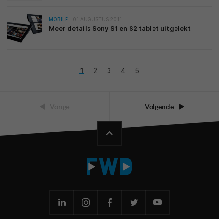
MOBILE
01 AUGUSTUS 2011
Meer details Sony S1 en S2 tablet uitgelekt
1
2
3
4
5
Vorige
Volgende