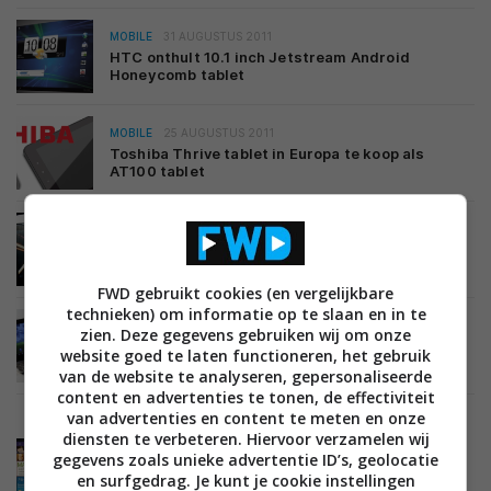
MOBILE
31 AUGUSTUS 2011
HTC onthult 10.1 inch Jetstream Android
Honeycomb tablet
MOBILE
25 AUGUSTUS 2011
Toshiba Thrive tablet in Europa te koop als
AT100 tablet
MOBILE
23 AUGUSTUS 2011
Sony’s S1 Android tablet krijgt de naam Tablet S
FWD gebruikt cookies (en vergelijkbare
technieken) om informatie op te slaan en in te
MOBILE
17 AUGUSTUS 2011
zien. Deze gegevens gebruiken wij om onze
Video: ASUS Eee Pad Slider vs Acer Iconia Tab
website goed te laten functioneren, het gebruik
A500
van de website te analyseren, gepersonaliseerde
content en advertenties te tonen, de effectiviteit
van advertenties en content te meten en onze
diensten te verbeteren. Hiervoor verzamelen wij
MOBILE
15 AUGUSTUS 2011
gegevens zoals unieke advertentie ID’s, geolocatie
Samsung Galaxy Tab 10.1 vanaf morgen te koop
en surfgedrag. Je kunt je cookie instellingen