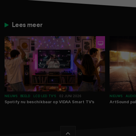
Lees meer
NIEUWS
BEELD
LCD LED TV'S
02 JUNI 2026
NIEUWS
AUDI
Spotify nu beschikbaar op VIDAA Smart TV’s
ArtSound pa