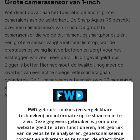
Grote camerasensor van 1-inch
Wat direct opvalt aan het toestel is de enorm grote
cameralens aan de achterkant. De Sharp Aquos R6 beschikt
over een camerasensor van 1-inch. De grootste
camerasensor die we op dit moment bij smartphones zien.
Een grotere sensor vangt veel meer licht op, wat de
prestaties bij weinig licht verbeteren en zorgt voor het
vastleggen van veel meer detail. In dit geval geldt dus:
Bigger is better. Hiermee moet de kwaliteit nog meer de
kwaliteit van een echte spiegelreflexcamera gaan
benaderen. De 1″-camerasensor beschikt over 20 megapixel
en Sharp heeft samengewerkt met Leica voor de f/1.9-lens.
Voorop vinden we een camera van 13-megapixel (f/2.3).
FWD gebruikt cookies (en vergelijkbare
technieken) om informatie op te slaan en in te
zien. Deze gegevens gebruiken wij om onze
website goed te laten functioneren, het gebruik
van de website te analyseren, gepersonaliseerde
content en advertenties te tonen, de effectiviteit