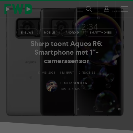
NIEUWS
MOBILE
ANDROID
SMARTPHONES
Sharp toont Aquos R6:
Smartphone met 1″-
camerasensor
17 MEI 2021
1 MINUUT
0 REACTIES
GESCHREVEN DOOR
TOM DIJKEMA