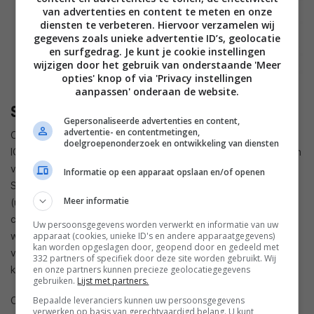
van advertenties en content te meten en onze
diensten te verbeteren. Hiervoor verzamelen wij
gegevens zoals unieke advertentie ID’s, geolocatie
en surfgedrag. Je kunt je cookie instellingen
wijzigen door het gebruik van onderstaande 'Meer
opties' knop of via 'Privacy instellingen
aanpassen' onderaan de website.
Specificaties Sharp Aquos R6
Gepersonaliseerde advertenties en content,
advertentie- en contentmetingen,
Ook de verdere specificaties lijken prima in orde met een Pro
doelgroepenonderzoek en ontwikkeling van diensten
IGZO oled-scherm van 6,6-inch (2.730 bij 1.260 pixels) en een
verversingssnelheid van 240Hz. Aan boord vinden we een
Informatie op een apparaat opslaan en/of openen
Snapdragon 888, 12 GB werkgeheugen en 128 GB
Meer informatie
(uitbreidbaar) opslaggeheugen. De batterij heeft een
capaciteit van 5.000 mAh en het toestel is stof- en
Uw persoonsgegevens worden verwerkt en informatie van uw
waterdicht. Ontgrendelen kan via Face Unlock en een
apparaat (cookies, unieke ID's en andere apparaatgegevens)
kan worden opgeslagen door, geopend door en gedeeld met
vingerafdruksensor in het scherm. Ook is er een 3,5mm-
332 partners of specifiek door deze site worden gebruikt. Wij
koptelefoonaansluiting. Het toestel draait op Android 11.
en onze partners kunnen precieze geolocatiegegevens
gebruiken.
Lijst met partners.
Of en wanneer de Sharp Aquos R6 ook naar Europa komt is
Bepaalde leveranciers kunnen uw persoonsgegevens
verwerken op basis van gerechtvaardigd belang. U kunt