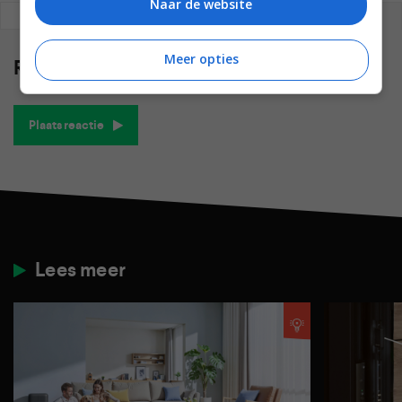
Naar de website
REAGEREN
REACTIES (0)
Meer opties
Reacties
(0)
Plaats reactie
Lees meer