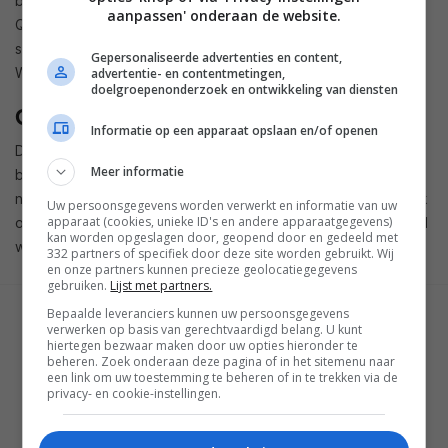
beeldverwerking vallen te verwachten. Waarschijnlijk is de
aanpassen' onderaan de website.
Qualcomm Snapdragon 845 straks in veel Android-
superphones van 2018 te vinden, en ook in een aantal
Gepersonaliseerde advertenties en content,
Windows 10-laptops en -tablets.
advertentie- en contentmetingen,
doelgroepenonderzoek en ontwikkeling van diensten
Gigabit
Informatie op een apparaat opslaan en/of openen
De Snapdragon 845 krijgt het nieuwste X20-modem aan
Meer informatie
boord, die supersnelle gigabit-snelheden belooft op
netwerken die dat bieden. Meer informatie volgt deze week
Uw persoonsgegevens worden verwerkt en informatie van uw
apparaat (cookies, unieke ID's en andere apparaatgegevens)
over de nieuwe processor, en wellicht wordt dan ook onthuld
kan worden opgeslagen door, geopend door en gedeeld met
welke smartphones hem het eerst krijgen.
332 partners of specifiek door deze site worden gebruikt. Wij
en onze partners kunnen precieze geolocatiegegevens
gebruiken.
Lijst met partners.
Bepaalde leveranciers kunnen uw persoonsgegevens
GESCHREVEN DOOR
verwerken op basis van gerechtvaardigd belang. U kunt
BART VUIJK
hiertegen bezwaar maken door uw opties hieronder te
beheren. Zoek onderaan deze pagina of in het sitemenu naar
een link om uw toestemming te beheren of in te trekken via de
privacy- en cookie-instellingen.