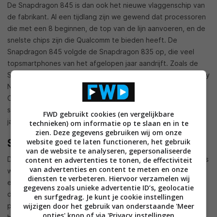
De Snapdragon 845 is dan ook het nieuwe vlaggenschip van
de fabrikant. Al een tijdlang zijn we gewend dat processoren
die met een 8 beginnen, de top van de lijn aanvoeren, en de
snelste chips zijn die Qualcomm te bieden heeft. De
Snapdragon 845 volgde de Snapdragon 835 op, die veel
topsmartphones van het afgelopen jaar aandrijft. Zoals de
Samsung Galaxy S8 en de Samsung Galaxy S8 Plus, de Galaxy
Note 8, de Google Pixel 2 en Pixel 2 XL, en de OnePlus 5 en
OnePlus 5T. Kortom, de snelste en meest uitgebreide
smartphones lopen op een Qualcomm Snapdragon 835 dit
FWD gebruikt cookies (en vergelijkbare
jaar.
technieken) om informatie op te slaan en in te
zien. Deze gegevens gebruiken wij om onze
Snelheid
website goed te laten functioneren, het gebruik
van de website te analyseren, gepersonaliseerde
De Snapdragon 845 moet dit gaan verbeteren. De snelheid is
content en advertenties te tonen, de effectiviteit
van advertenties en content te meten en onze
weer wat opgekrikt. Dat meldde Qualcomm vandaag tijdens
diensten te verbeteren. Hiervoor verzamelen wij
een persconferentie. Details zijn nog niet bekendgemaakt,
gegevens zoals unieke advertentie ID’s, geolocatie
de echte presentatie moet nog komen. Maar verbeterde
en surfgedrag. Je kunt je cookie instellingen
performance, zuinigheid, en verbeterde kwaliteit van
wijzigen door het gebruik van onderstaande 'Meer
opties' knop of via 'Privacy instellingen