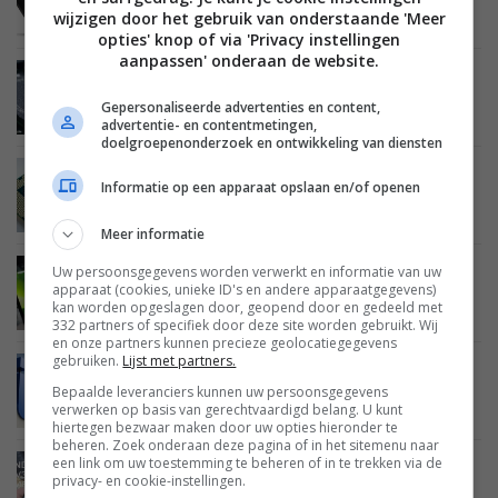
Qualcomm presenteert bloedsnelle Snapdragon
wijzigen door het gebruik van onderstaande 'Meer
820-processor
opties' knop of via 'Privacy instellingen
aanpassen' onderaan de website.
MOBILE
12 OKTOBER 2015
Tablets en processors: alles wat je moet weten
Gepersonaliseerde advertenties en content,
advertentie- en contentmetingen,
doelgroepenonderzoek en ontwikkeling van diensten
MOBILE
02 SEPTEMBER 2015
Informatie op een apparaat opslaan en/of openen
Intel presenteert Skylake Core-processors
Meer informatie
Uw persoonsgegevens worden verwerkt en informatie van uw
MOBILE
16 APRIL 2015
apparaat (cookies, unieke ID's en andere apparaatgegevens)
Lenovo toont prototype Android-tablets met
kan worden opgeslagen door, geopend door en gedeeld met
Cherry Trail-chip
332 partners of specifiek door deze site worden gebruikt. Wij
en onze partners kunnen precieze geolocatiegegevens
gebruiken.
Lijst met partners.
MOBILE
05 JANUARI 2015
Bepaalde leveranciers kunnen uw persoonsgegevens
Intel lanceert Broadwell-chip voor tablets en
verwerken op basis van gerechtvaardigd belang. U kunt
laptops
hiertegen bezwaar maken door uw opties hieronder te
beheren. Zoek onderaan deze pagina of in het sitemenu naar
een link om uw toestemming te beheren of in te trekken via de
MOBILE
24 OKTOBER 2014
privacy- en cookie-instellingen.
LG introduceert eerste eigen processor