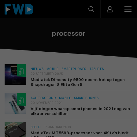
processor
NIEUWS
MOBILE
SMARTPHONES
TABLETS
22 SEPTEMBER 2025
Mediatek Dimensity 9500 neemt het op tegen
Snapdragon 8 Elite Gen 5
ACHTERGROND
MOBILE
SMARTPHONES
20 NOVEMBER 2021
Vijf dingen waarop smartphones in 2021 nog van
elkaar verschillen
BEELD
17 JANUARI 2018
MediaTek MT5598-processor voor 4K tv’s biedt