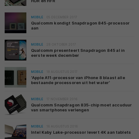
HDR en HFR
MOBILE
05 DECEMBER 2017
Qualcomm kondigt Snapdragon 845-processor
aan
MOBILE
28 OKTOBER 2017
Qualcomm presenteert Snapdragon 845 al in
eerste week december
MOBILE
18 AUGUSTUS 2017
‘Apple A11-processor van iPhone 8 blaast alle
bestaande processoren uit het water’
MOBILE
17 NOVEMBER 2016
Qualcomm Snapdragon 835-chip moet accuduur
van smartphones verlengen
MOBILE
16 AUGUSTUS 2016
Intel Kaby Lake-processor levert 4K aan tablets