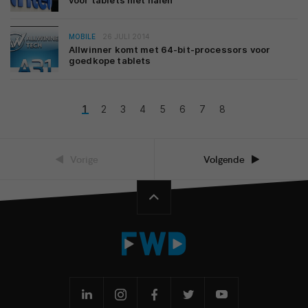
voor tablets niet halen’
MOBILE
26 JULI 2014
Allwinner komt met 64-bit-processors voor
goedkope tablets
1
2
3
4
5
6
7
8
Vorige
Volgende