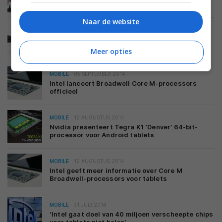
Naar de website
MOBILE
20 OKTOBER 2014
Samsung kondigt Exynos 7 Octa-processor met
64-bit-ondersteuning aan
Meer opties
MOBILE
05 SEPTEMBER 2014
Intel lanceert Broadwell Core M-processors
officieel
MOBILE
12 AUGUSTUS 2014
Nvidia presenteert Tegra K1 ‘Denver’ 64-bit-
processor voor Android tablets
MOBILE
12 AUGUSTUS 2014
Intel geeft meer informatie over Core M
Broadwell-processors voor tablets
MOBILE
31 JULI 2014
‘Intel gaat doel van 40 miljoen verscheepte chips