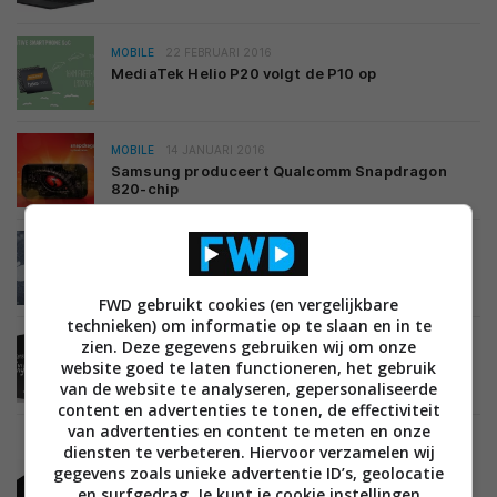
MOBILE
22 FEBRUARI 2016
MediaTek Helio P20 volgt de P10 op
MOBILE
14 JANUARI 2016
Samsung produceert Qualcomm Snapdragon
820-chip
MOBILE
13 DECEMBER 2015
‘Apple maakt na eigen processor nu ook eigen
grafische processor’
FWD gebruikt cookies (en vergelijkbare
technieken) om informatie op te slaan en in te
zien. Deze gegevens gebruiken wij om onze
MOBILE
12 NOVEMBER 2015
website goed te laten functioneren, het gebruik
Samsung onthult de 64-bit Exynos 8 Octa 8890-
processor
van de website te analyseren, gepersonaliseerde
content en advertenties te tonen, de effectiviteit
van advertenties en content te meten en onze
diensten te verbeteren. Hiervoor verzamelen wij
gegevens zoals unieke advertentie ID’s, geolocatie
MOBILE
10 NOVEMBER 2015
en surfgedrag. Je kunt je cookie instellingen