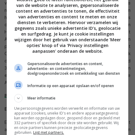
volledig laptop OS. Toch zijn er ook negatieve punten te
van de website te analyseren, gepersonaliseerde
noemen, zoals het vaak (vaker) crashen van applicaties en
content en advertenties te tonen, de effectiviteit
van advertenties en content te meten en onze
het minder stabiele besturingssysteem. Volgens Anandtech is
diensten te verbeteren. Hiervoor verzamelen wij
deze versie van ICS niet zo stabiel als de laatste versie van
gegevens zoals unieke advertentie ID’s, geolocatie
Honeycomb of de eerste ICS versies. Wel is het positief dat
en surfgedrag. Je kunt je cookie instellingen
ASUS zich focust op het produceren van goede hardware in
wijzigen door het gebruik van onderstaande 'Meer
opties' knop of via 'Privacy instellingen
plaats van nutteloze (en vertragende) aanpassingen aan het
aanpassen' onderaan de website.
OS. De aanpassingen die gedaan zijn voegen ook
daadwerkelijk iets toe. Als conclusie is de Transformer Pad
Gepersonaliseerde advertenties en content,
300 een goede opvolger van de originele Transformer en
advertentie- en contentmetingen,
doelgroepenonderzoek en ontwikkeling van diensten
een goede keuze wanneer je op zoek bent naar een nieuwe
Android tablet.
Informatie op een apparaat opslaan en/of openen
Bekijk de review
Meer informatie
Uw persoonsgegevens worden verwerkt en informatie van uw
Engadget
apparaat (cookies, unieke ID's en andere apparaatgegevens)
kan worden opgeslagen door, geopend door en gedeeld met
Engadget ziet de Transformer Pad 300 als een ietwat
332 partners of specifiek door deze site worden gebruikt. Wij
en onze partners kunnen precieze geolocatiegegevens
afgeslankte Transformer Prime wat vooral terug te zien is in
gebruiken.
Lijst met partners.