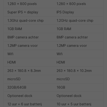
1.280 x 800 pixels
1.280 x 800 pixels
Super IPS + display
IPS Display
1.3Ghz quad-core chip
1.2GHz quad-core chip
1GB RAM
1GB RAM
8MP camera achter
8MP camera achter
1.2MP camera voor
1.2MP camera voor
Wifi
Wifi
HDMI
HDMI
263 x 180.8 x 8.3mm
263 x 180.8 x 10.2mm
microSD
microSD
32GB/64GB
16GB
Optioneel dock
Optioneel dock
12 uur + 6 uur batterij
10 uur + 5 uur batterij