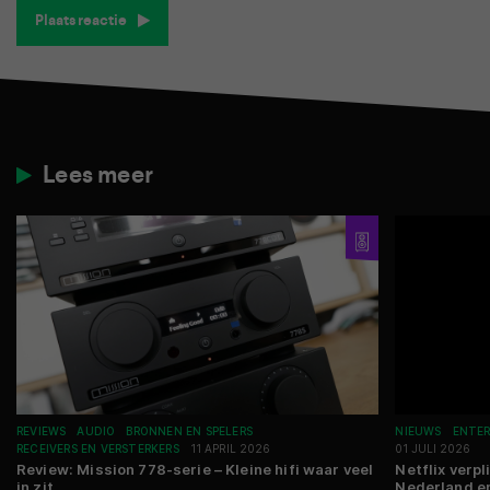
Plaats reactie
Lees meer
REVIEWS
AUDIO
BRONNEN EN SPELERS
NIEUWS
ENTE
RECEIVERS EN VERSTERKERS
11 APRIL 2026
01 JULI 2026
Review: Mission 778-serie – Kleine hifi waar veel
Netflix verpl
in zit
Nederland en