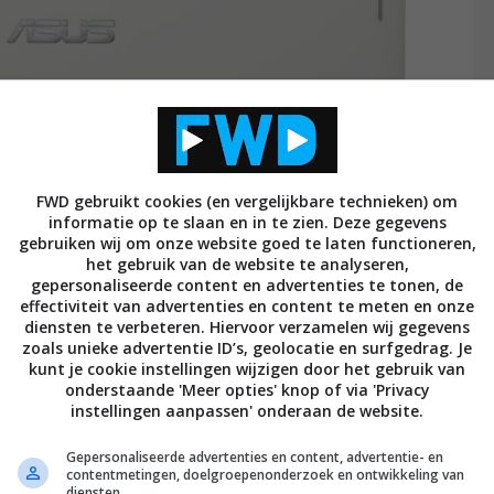
FWD gebruikt cookies (en vergelijkbare technieken) om
informatie op te slaan en in te zien. Deze gegevens
gebruiken wij om onze website goed te laten functioneren,
het gebruik van de website te analyseren,
gepersonaliseerde content en advertenties te tonen, de
itgerust met een 10.1 inch IPS LCD display met een
effectiviteit van advertenties en content te meten en onze
diensten te verbeteren. Hiervoor verzamelen wij gegevens
, een quad-core Nvidia Tegra 3 processor en 1GB aan
zoals unieke advertentie ID’s, geolocatie en surfgedrag. Je
ablet over 16GB aan opslaggeheugen, twee camera’s,
kunt je cookie instellingen wijzigen door het gebruik van
onderstaande 'Meer opties' knop of via 'Privacy
B en HDMI poort en Android 4.1 Jelly Bean als
instellingen aanpassen' onderaan de website.
t in een roze, grijs/blauwe en een witte variant
Gepersonaliseerde advertenties en content, advertentie- en
contentmetingen, doelgroepenonderzoek en ontwikkeling van
diensten