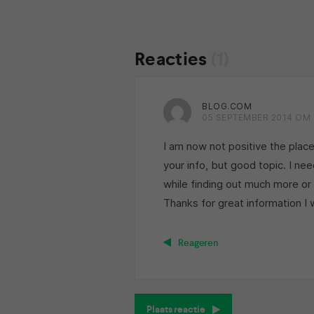
Reacties
(1)
BLOG.COM
05 SEPTEMBER 2014 OM 
I am now not positive the place
your info, but good topic. I ne
while finding out much more or
Thanks for great information I w
Reageren
Plaats reactie