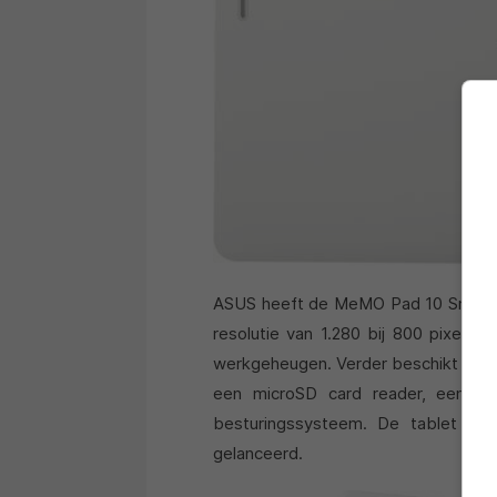
ASUS heeft de MeMO Pad 10 Smart u
resolutie van 1.280 bij 800 pixels
werkgeheugen. Verder beschikt de t
een microSD card reader, een US
besturingssysteem. De tablet word
gelanceerd.