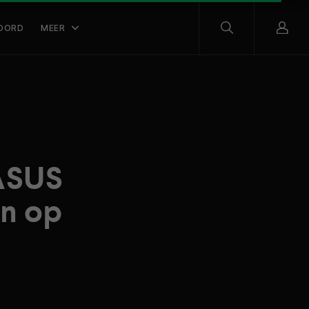
OORD
MEER
 ASUS
n op