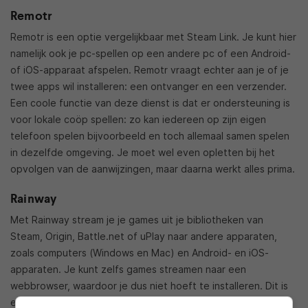
Remotr
Remotr is een optie vergelijkbaar met Steam Link. Je kunt hier
namelijk ook je pc-spellen op een andere pc of een Android-
of iOS-apparaat afspelen. Remotr vraagt echter aan je of je
twee apps wil installeren: een ontvanger en een verzender.
Een coole functie van deze dienst is dat er ondersteuning is
voor lokale coöp spellen: zo kan iedereen op zijn eigen
telefoon spelen bijvoorbeeld en toch allemaal samen spelen
in dezelfde omgeving. Je moet wel even opletten bij het
opvolgen van de aanwijzingen, maar daarna werkt alles prima.
Rainway
Met Rainway stream je je games uit je bibliotheken van
Steam, Origin, Battle.net of uPlay naar andere apparaten,
zoals computers (Windows en Mac) en Android- en iOS-
apparaten. Je kunt zelfs games streamen naar een
webbrowser, waardoor je dus niet hoeft te installeren. Dit is
een extra optie voor mensen die Steam Link een tof idee