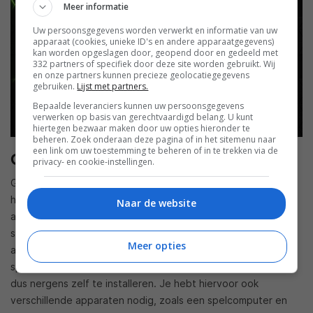
Meer informatie
Uw persoonsgegevens worden verwerkt en informatie van uw
apparaat (cookies, unieke ID's en andere apparaatgegevens)
kan worden opgeslagen door, geopend door en gedeeld met
332 partners of specifiek door deze site worden gebruikt. Wij
en onze partners kunnen precieze geolocatiegegevens
gebruiken.
Lijst met partners.
Bepaalde leveranciers kunnen uw persoonsgegevens
verwerken op basis van gerechtvaardigd belang. U kunt
hiertegen bezwaar maken door uw opties hieronder te
beheren. Zoek onderaan deze pagina of in het sitemenu naar
een link om uw toestemming te beheren of in te trekken via de
Games streamen vanuit de cloud
privacy- en cookie-instellingen.
Games streamen vanaf je eigen pc is natuurlijk hartstikke
handig en cool, maar dat betekent wel dat je beperkt bent
Naar de website
als het om de games gaat. De echte toekomst van games
streamen ligt bij bedrijven die externe servers vol spellen
Meer opties
aanbieden, die je voor een vast bedrag per maand kunt
spelen en streamen. De spellen staan in de cloud en hoef je
dus nergens zelf te installeren. Je hebt hiervoor ook
verschillende apparaten nodig, zoals een spelcomputer en