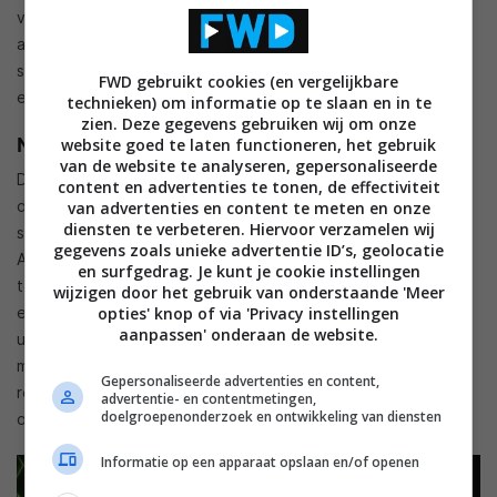
vinden, maar niet overal ingelogd willen zijn met hun
accounts. Gebruik je toch de desktopversie voor het
streamen, dan krijg je extra opties zoals voor je beeldscherm
FWD gebruikt cookies (en vergelijkbare
e nde grafische kwaliteiten.
technieken) om informatie op te slaan en in te
zien. Deze gegevens gebruiken wij om onze
Nvidia GeForce Now
website goed te laten functioneren, het gebruik
van de website te analyseren, gepersonaliseerde
De dienst
GeForce Now van Nvidia
is geen onbekende op
content en advertenties te tonen, de effectiviteit
deze markt. Naast je eigen Steam- en Epic Games Store-
van advertenties en content te meten en onze
diensten te verbeteren. Hiervoor verzamelen wij
spellen streamen naar andere apparaten (computers,
gegevens zoals unieke advertentie ID’s, geolocatie
Android-apparaten en de Nvidia Shield TV), krijg je ook
en surfgedrag. Je kunt je cookie instellingen
toegang tot de externe servers van het bedrijf. Die voegen
wijzigen door het gebruik van onderstaande 'Meer
opties' knop of via 'Privacy instellingen
extra grafische kwaliteiten toe, waardoor je spellen er beter
aanpassen' onderaan de website.
uitzien. Deze optie kost je wel geld (5,49 euro per maand),
maar er is ook een gratis versie beschikbaar. Dan moet je er
Gepersonaliseerde advertenties en content,
rekening mee houden dat je soms moet wachten op je beurt
advertentie- en contentmetingen,
doelgroepenonderzoek en ontwikkeling van diensten
om te gamen.
Informatie op een apparaat opslaan en/of openen