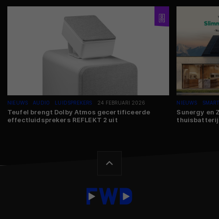
NIEUWS
AUDIO
LUIDSPREKERS
24 FEBRUARI 2026
NIEUWS
SMAR
Teufel brengt Dolby Atmos gecertificeerde
Sunergy en 
effectluidsprekers REFLEKT 2 uit
thuisbatteri