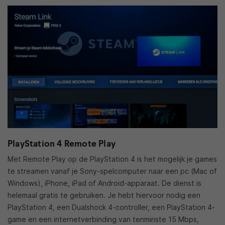
PlayStation 4 Remote Play
Met Remote Play op de PlayStation 4 is het mogelijk je games
te streamen vanaf je Sony-spelcomputer naar een pc (Mac of
Windows), iPhone, iPad of Android-apparaat. De dienst is
helemaal gratis te gebruiken. Je hebt hiervoor nodig een
PlayStation 4, een Dualshock 4-controller, een PlayStation 4-
game en een internetverbinding van tenminste 15 Mbps,