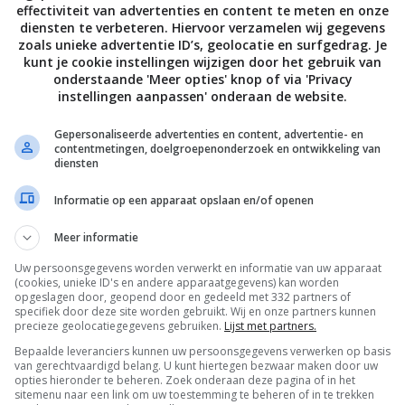
effectiviteit van advertenties en content te meten en onze
diensten te verbeteren. Hiervoor verzamelen wij gegevens
zoals unieke advertentie ID’s, geolocatie en surfgedrag. Je
kunt je cookie instellingen wijzigen door het gebruik van
onderstaande 'Meer opties' knop of via 'Privacy
instellingen aanpassen' onderaan de website.
Gepersonaliseerde advertenties en content, advertentie- en
contentmetingen, doelgroepenonderzoek en ontwikkeling van
diensten
Informatie op een apparaat opslaan en/of openen
Meer informatie
Uw persoonsgegevens worden verwerkt en informatie van uw apparaat
De laatste updates in je mailbox
(cookies, unieke ID's en andere apparaatgegevens) kan worden
opgeslagen door, geopend door en gedeeld met 332 partners of
specifiek door deze site worden gebruikt. Wij en onze partners kunnen
precieze geolocatiegegevens gebruiken.
Lijst met partners.
Bepaalde leveranciers kunnen uw persoonsgegevens verwerken op basis
van gerechtvaardigd belang. U kunt hiertegen bezwaar maken door uw
opties hieronder te beheren. Zoek onderaan deze pagina of in het
Channels
sitemenu naar een link om uw toestemming te beheren of in te trekken