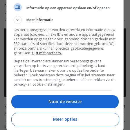
het punt staat in elkaar te storten. Want niemand houdt het
Informatie op een apparaat opslaan en/of openen
vol heel z’n leven te moeten lachen, terwijl er niets te lachen
valt. Achter al die maskers schuilt daarom een donker geheim.
Meer informatie
Uw persoonsgegevens worden verwerkt en informatie van uw
apparaat (cookies, unieke ID's en andere apparaatgegevens)
kan worden opgeslagen door, geopend door en gedeeld met
332 partners of specifiek door deze site worden gebruikt. Wij
en onze partners kunnen precieze geolocatiegegevens
gebruiken.
Lijst met partners.
Bepaalde leveranciers kunnen uw persoonsgegevens
verwerken op basis van gerechtvaardigd belang. U kunt
hiertegen bezwaar maken door uw opties hieronder te
beheren. Zoek onderaan deze pagina of in het sitemenu naar
een link om uw toestemming te beheren of in te trekken via de
privacy- en cookie-instellingen.
Naar de website
Wanneer je deze game speelt – of de trailer bekijkt – dan krijg
je zo’n griezelige vibe over je heen. Het intrigeert en zet aan
Meer opties
tot spelen, wat heel vaak neerkomt op meedoen met de rest,
lachen en je ‘happy pills’ innemen. Val je op door ander