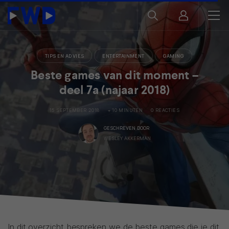
TIPS EN ADVIES
ENTERTAINMENT
GAMING
Beste games van dit moment –
deel 7a (najaar 2018)
15 SEPTEMBER 2018
+ 10 MINUTEN
0 REACTIES
GESCHREVEN DOOR
WESLEY AKKERMAN
In dit overzicht bespreken we de beste games die je dit