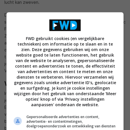
lucht kan zweven.
Daarnaast is nu de Encore-modus toegevoegd. Deze modus
speelt zich af na de gebeurtenissen van Sonic Mania en Sonic
Forces, waarin spelers te maken krijgen met aangepaste
Zones met nieuwe regels. Je krijgt toegang tot nagenoeg
FWD gebruikt cookies (en vergelijkbare
alle Mania-levels, met hier en daar aangepaste kleuren en
technieken) om informatie op te slaan en in te
zien. Deze gegevens gebruiken wij om onze
objecten die verplaatst zijn. Ook zijn er nieuwe omgevingen
website goed te laten functioneren, het gebruik
te vinden, die voorheen niet in de game zaten. Kortom: heb
van de website te analyseren, gepersonaliseerde
je genoten van Sonic Mania en wil je er nog meer uithalen?
content en advertenties te tonen, de effectiviteit
Voor vijf euro extra kun je de Plus-update nu downloaden.
van advertenties en content te meten en onze
diensten te verbeteren. Hiervoor verzamelen wij
We Happy Few
gegevens zoals unieke advertentie ID’s, geolocatie
en surfgedrag. Je kunt je cookie instellingen
In de game We Happy Few krijg je te maken met regels waar
wijzigen door het gebruik van onderstaande 'Meer
opties' knop of via 'Privacy instellingen
je je aan moet houden, in een alternatieve versie van
aanpassen' onderaan de website.
Engeland in de jaren zestig. Het is een retrofuturistisch land
verwoest door oorlog, opgebouwd door gedesillusioneerde,
Gepersonaliseerde advertenties en content,
blije mensen. Zo op het eerst gezicht is iedereen – en alles –
advertentie- en contentmetingen,
doelgroepenonderzoek en ontwikkeling van diensten
blij, maar je ontdekt al gauw dat deze prachtige wereld op