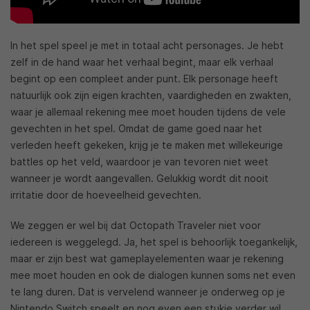
In het spel speel je met in totaal acht personages. Je hebt
zelf in de hand waar het verhaal begint, maar elk verhaal
begint op een compleet ander punt. Elk personage heeft
natuurlijk ook zijn eigen krachten, vaardigheden en zwakten,
waar je allemaal rekening mee moet houden tijdens de vele
gevechten in het spel. Omdat de game goed naar het
verleden heeft gekeken, krijg je te maken met willekeurige
battles op het veld, waardoor je van tevoren niet weet
wanneer je wordt aangevallen. Gelukkig wordt dit nooit
irritatie door de hoeveelheid gevechten.
We zeggen er wel bij dat Octopath Traveler niet voor
iedereen is weggelegd. Ja, het spel is behoorlijk toegankelijk,
maar er zijn best wat gameplayelementen waar je rekening
mee moet houden en ook de dialogen kunnen soms net even
te lang duren. Dat is vervelend wanneer je onderweg op je
Nintendo Switch speelt en nog even een stukje verder wil