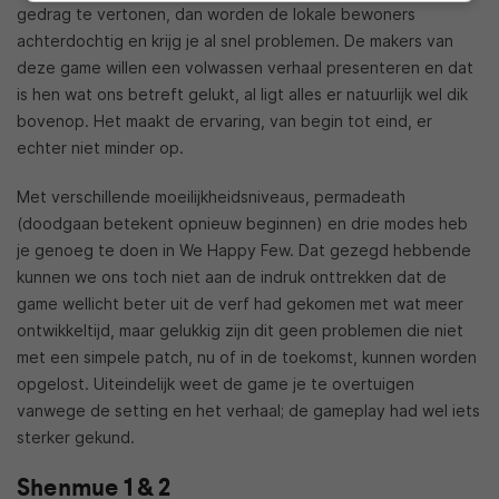
gedrag te vertonen, dan worden de lokale bewoners
achterdochtig en krijg je al snel problemen. De makers van
deze game willen een volwassen verhaal presenteren en dat
is hen wat ons betreft gelukt, al ligt alles er natuurlijk wel dik
bovenop. Het maakt de ervaring, van begin tot eind, er
echter niet minder op.
Met verschillende moeilijkheidsniveaus, permadeath
(doodgaan betekent opnieuw beginnen) en drie modes heb
je genoeg te doen in We Happy Few. Dat gezegd hebbende
kunnen we ons toch niet aan de indruk onttrekken dat de
game wellicht beter uit de verf had gekomen met wat meer
ontwikkeltijd, maar gelukkig zijn dit geen problemen die niet
met een simpele patch, nu of in de toekomst, kunnen worden
opgelost. Uiteindelijk weet de game je te overtuigen
vanwege de setting en het verhaal; de gameplay had wel iets
sterker gekund.
Shenmue 1 & 2