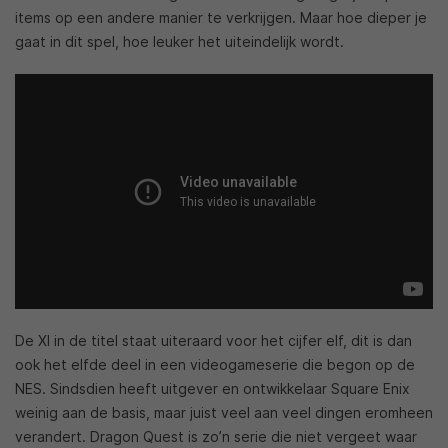
items op een andere manier te verkrijgen. Maar hoe dieper je
gaat in dit spel, hoe leuker het uiteindelijk wordt.
De XI in de titel staat uiteraard voor het cijfer elf, dit is dan
ook het elfde deel in een videogameserie die begon op de
NES. Sindsdien heeft uitgever en ontwikkelaar Square Enix
weinig aan de basis, maar juist veel aan veel dingen eromheen
verandert. Dragon Quest is zo’n serie die niet vergeet waar