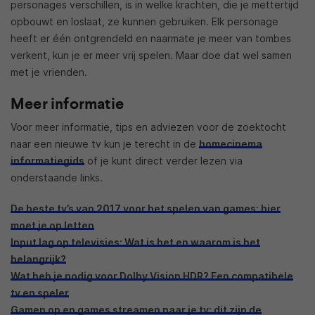
personages verschillen, is in welke krachten, die je mettertijd
opbouwt en loslaat, ze kunnen gebruiken. Elk personage
heeft er één ontgrendeld en naarmate je meer van tombes
verkent, kun je er meer vrij spelen. Maar doe dat wel samen
met je vrienden.
Meer informatie
Voor meer informatie, tips en adviezen voor de zoektocht
naar een nieuwe tv kun je terecht in de
homecinema
informatiegids
of je kunt direct verder lezen via
onderstaande links.
De beste tv’s van 2017 voor het spelen van games: hier
moet je op letten
Input lag op televisies: Wat is het en waarom is het
belangrijk?
Wat heb je nodig voor Dolby Vision HDR? Een compatibele
tv en speler
Gamen op en games streamen naar je tv: dit zijn de