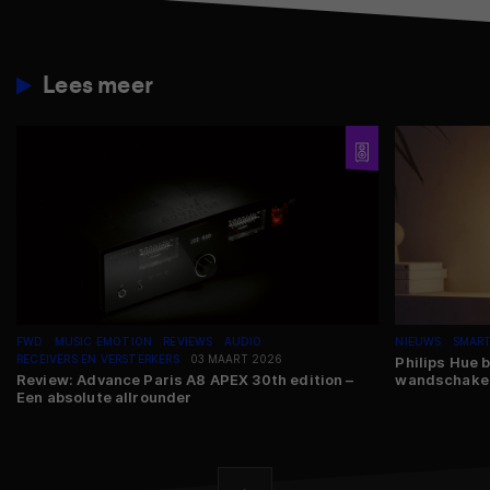
Lees meer
FWD
MUSIC EMOTION
REVIEWS
AUDIO
NIEUWS
SMAR
RECEIVERS EN VERSTERKERS
03 MAART 2026
Philips Hue 
Review: Advance Paris A8 APEX 30th edition –
wandschakel
Een absolute allrounder