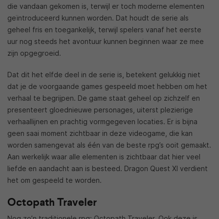
die vandaan gekomen is, terwijl er toch moderne elementen
geïntroduceerd kunnen worden. Dat houdt de serie als
geheel fris en toegankelijk, terwijl spelers vanaf het eerste
uur nog steeds het avontuur kunnen beginnen waar ze mee
zijn opgegroeid.
Dat dit het elfde deel in de serie is, betekent gelukkig niet
dat je de voorgaande games gespeeld moet hebben om het
verhaal te begrijpen. De game staat geheel op zichzelf en
presenteert gloednieuwe personages, uiterst plezierige
verhaallijnen en prachtig vormgegeven locaties. Er is bijna
geen saai moment zichtbaar in deze videogame, die kan
worden samengevat als één van de beste rpg’s ooit gemaakt.
Aan werkelijk waar alle elementen is zichtbaar dat hier veel
liefde en aandacht aan is besteed. Dragon Quest XI verdient
het om gespeeld te worden.
Octopath Traveler
Nog zo’n traditionele rpg: Octopath Traveler. Ook deze is