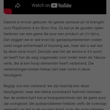
Daarom is ervoor gekozen de games opnieuw uit te brengen
voor PlayStation 4 en Xbox One. Zo kun je de gouden tijden
herleven van een game die puur een product uit z’n tijd is.
Dat zeggen we er wel even bij: gameplayelementen voelen
soms nogal achterhaald of houterig aan, maar dat is wel wat
bij deze serie hoort. Destijds was het de eerste in z’n soort
en heeft het de weg vrijgemaakt voor onder meer de Yakuza-
serie, die al een hoop elementen heeft verbeterd. Die
verbeteringen komen helaas niet naar voren in deze
heruitgave.
Begrijp ons niet verkeerd: we zijn heel blij met deze
heruitgaven, maar een kleine poetsbeurt had niet misstaan.
Aan de andere kunt kun je beargumenteren dat de game puur
zijn overgezet (de audioproblemen hebben zelfs de overstap
gemaakt) en dat je de ervaring krijgt zoals die jaren geleden