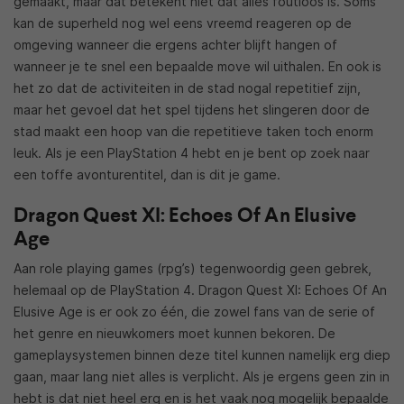
gemaakt, maar dat betekent niet dat alles foutloos is. Soms
kan de superheld nog wel eens vreemd reageren op de
omgeving wanneer die ergens achter blijft hangen of
wanneer je te snel een bepaalde move wil uithalen. En ook is
het zo dat de activiteiten in de stad nogal repetitief zijn,
maar het gevoel dat het spel tijdens het slingeren door de
stad maakt een hoop van die repetitieve taken toch enorm
leuk. Als je een PlayStation 4 hebt en je bent op zoek naar
een toffe avonturentitel, dan is dit je game.
Dragon Quest XI: Echoes Of An Elusive
Age
Aan role playing games (rpg’s) tegenwoordig geen gebrek,
helemaal op de PlayStation 4. Dragon Quest XI: Echoes Of An
Elusive Age is er ook zo één, die zowel fans van de serie of
het genre en nieuwkomers moet kunnen bekoren. De
gameplaysystemen binnen deze titel kunnen namelijk erg diep
gaan, maar lang niet alles is verplicht. Als je ergens geen zin in
hebt is dat niet heel erg en is het vaak nog mogelijk bepaalde