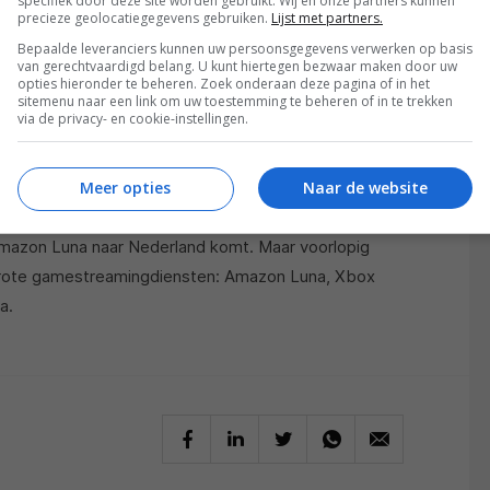
specifiek door deze site worden gebruikt. Wij en onze partners kunnen
precieze geolocatiegegevens gebruiken.
Lijst met partners.
Bepaalde leveranciers kunnen uw persoonsgegevens verwerken op basis
van gerechtvaardigd belang. U kunt hiertegen bezwaar maken door uw
opties hieronder te beheren. Zoek onderaan deze pagina of in het
sitemenu naar een link om uw toestemming te beheren of in te trekken
via de privacy- en cookie-instellingen.
omdat dat volgens Amazon betere prestaties oplevert.
Meer opties
Naar de website
ding met de servers en daardoor is het voor iedereen
m te wisselen (net zoals nu kan met Google Stadia).
mazon Luna naar Nederland komt. Maar voorlopig
rote gamestreamingdiensten: Amazon Luna, Xbox
a.