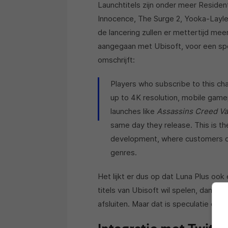
Launchtitels zijn onder meer Resident
Innocence, The Surge 2, Yooka-Layle
de lancering zullen er mettertijd mee
aangegaan met Ubisoft, voor een spec
omschrijft:
Players who subscribe to this chan
up to 4K resolution, mobile game
launches like
Assassins Creed Val
same day they release. This is th
development, where customers ca
genres.
Het lijkt er dus op dat Luna Plus ook 
titels van Ubisoft wil spelen, dan z
afsluiten. Maar dat is speculatie onze