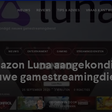
NIEUWS
REVIEWS
TIPS & ADVIES
VRAAG & ANTW
ondigd: nieuwe gamestreamingdienst
NIEUWS
ENTERTAINMENT
GAMING
STREAMINGDIENSTEN
azon Luna aangekondi
uwe gamestreamingdi
25 SEPTEMBER 2020
3 MINUTEN
0 REACTIES
GESCHREVEN DOOR
WESLEY AKKERMAN