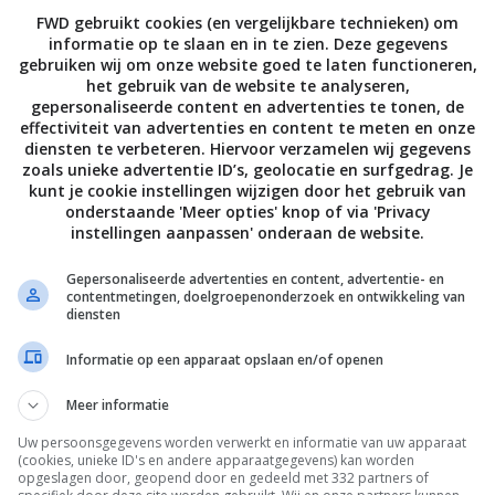
h
FWD gebruikt cookies (en vergelijkbare technieken) om
amingdienst Twitch, een ander belangrijk product van
informatie op te slaan en in te zien. Deze gegevens
gebruiken wij om onze website goed te laten functioneren,
traks namelijk direct zien wie de game in kwestie
het gebruik van de website te analyseren,
ok een integratie: kijk je naar iemand die streamt,
gepersonaliseerde content en advertenties te tonen, de
effectiviteit van advertenties en content te meten en onze
 vanuit Twitch. De games speelt je met toetsenbord
diensten te verbeteren. Hiervoor verzamelen wij gegevens
En Amazon heeft ook zijn eigen Luna-controller met
zoals unieke advertentie ID’s, geolocatie en surfgedrag. Je
kunt je cookie instellingen wijzigen door het gebruik van
erd.
onderstaande 'Meer opties' knop of via 'Privacy
instellingen aanpassen' onderaan de website.
Gepersonaliseerde advertenties en content, advertentie- en
contentmetingen, doelgroepenonderzoek en ontwikkeling van
diensten
Informatie op een apparaat opslaan en/of openen
Meer informatie
Uw persoonsgegevens worden verwerkt en informatie van uw apparaat
(cookies, unieke ID's en andere apparaatgegevens) kan worden
opgeslagen door, geopend door en gedeeld met 332 partners of