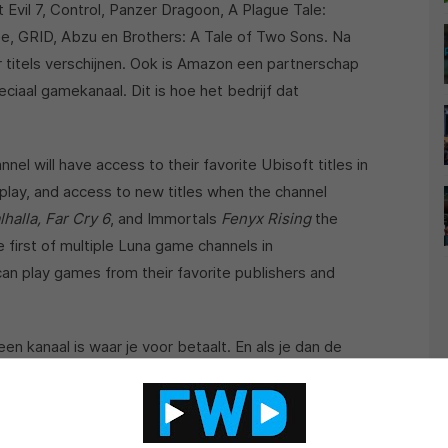
 Evil 7, Control, Panzer Dragoon, A Plague Tale:
e, GRID, Abzu en Brothers: A Tale of Two Sons. Na
r titels verschijnen. Ook is Amazon een partnerschap
iaal gamekanaal. Dit is hoe het bedrijf dat
nel will have access to their favorite Ubisoft titles in
play, and access to new titles when the channel
halla, Far Cry 6
, and Immortals
Fenyx Rising
the
e first of multiple Luna game channels in
n play games from their favorite publishers and
een kanaal is waar je voor betaalt. En als je dan de
ul je mogelijk dus een apart abonnement moeten
rzijds.