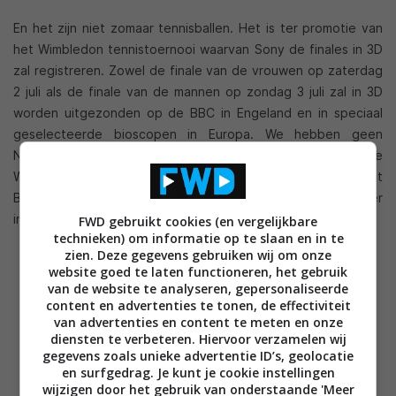
En het zijn niet zomaar tennisballen. Het is ter promotie van
het Wimbledon tennistoernooi waarvan Sony de finales in 3D
zal registreren. Zowel de finale van de vrouwen op zaterdag
2 juli als de finale van de mannen op zondag 3 juli zal in 3D
worden uitgezonden op de BBC in Engeland en in speciaal
geselecteerde bioscopen in Europa. We hebben geen
Nederlandse bioscopen en kanalen kunnen vinden die
Wimbledon in
3D uitzenden
dus we moeten het doen met
BBC HD. Bekijk na de break de, wederom, zeer
indrukwekkende commercial van Sony.
FWD gebruikt cookies (en vergelijkbare
technieken) om informatie op te slaan en in te
zien. Deze gegevens gebruiken wij om onze
website goed te laten functioneren, het gebruik
van de website te analyseren, gepersonaliseerde
content en advertenties te tonen, de effectiviteit
van advertenties en content te meten en onze
diensten te verbeteren. Hiervoor verzamelen wij
gegevens zoals unieke advertentie ID’s, geolocatie
en surfgedrag. Je kunt je cookie instellingen
wijzigen door het gebruik van onderstaande 'Meer