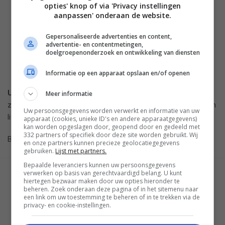
opties' knop of via 'Privacy instellingen
aanpassen' onderaan de website.
Gepersonaliseerde advertenties en content,
advertentie- en contentmetingen,
doelgroepenonderzoek en ontwikkeling van diensten
Informatie op een apparaat opslaan en/of openen
Update 30/06 16.50:
Sport1 abonnees kunnen via Ziggo op
Meer informatie
zondag 3 juli de finale van het herenenkelspel van Wimbledon
Uw persoonsgegevens worden verwerkt en informatie van uw
live in 3D bekijken op kanaal 15.
apparaat (cookies, unieke ID's en andere apparaatgegevens)
kan worden opgeslagen door, geopend door en gedeeld met
332 partners of specifiek door deze site worden gebruikt. Wij
Bron: FlatpanelsHD
en onze partners kunnen precieze geolocatiegegevens
gebruiken.
Lijst met partners.
Bepaalde leveranciers kunnen uw persoonsgegevens
verwerken op basis van gerechtvaardigd belang. U kunt
GESCHREVEN DOOR
hiertegen bezwaar maken door uw opties hieronder te
MARTIJN CHEL
beheren. Zoek onderaan deze pagina of in het sitemenu naar
een link om uw toestemming te beheren of in te trekken via de
privacy- en cookie-instellingen.