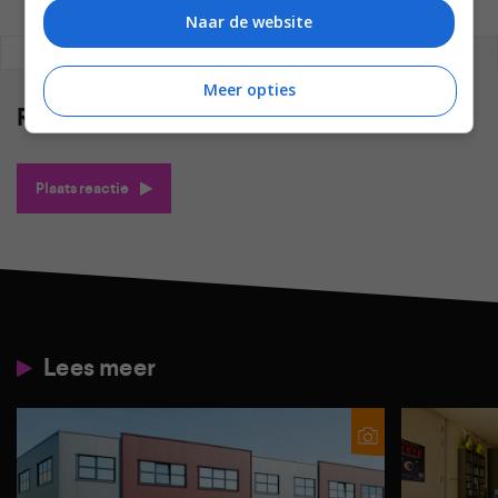
Naar de website
REAGEREN
REACTIES (0)
Meer opties
Reacties
(0)
Plaats reactie
Lees meer