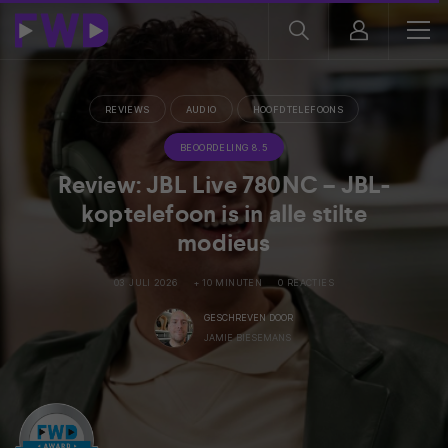
REVIEWS
AUDIO
HOOFDTELEFOONS
BEOORDELING 8.5
Review: JBL Live 780NC – JBL-
koptelefoon is in alle stilte
modieus
03 JULI 2026
+ 10 MINUTEN
0 REACTIES
GESCHREVEN DOOR
JAMIE BIESEMANS