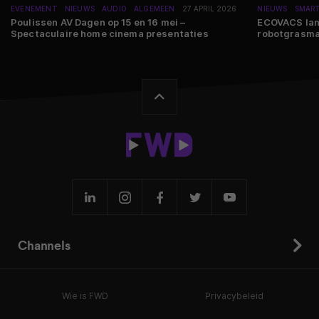
EVENEMENT
NIEUWS
AUDIO
ALGEMEEN
27 APRIL 2026
NIEUWS
SMAR
Poulissen AV Dagen op 15 en 16 mei –
ECOVACS lan
Spectaculaire home cinema presentaties
robotgrasma
Channels
Wie is FWD
Privacybeleid