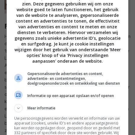
zien. Deze gegevens gebruiken wij om onze
website goed te laten functioneren, het gebruik
van de website te analyseren, gepersonaliseerde
content en advertenties te tonen, de effectiviteit
Features voor de toekomst
van advertenties en content te meten en onze
diensten te verbeteren. Hiervoor verzamelen wij
Heel wat fabrikanten gebruiken Qualcomm-chipsets en spelen
gegevens zoals unieke advertentie ID’s, geolocatie
daarom aptX (die eigendom zijn van de chipbakker) als
en surfgedrag. Je kunt je cookie instellingen
wijzigen door het gebruik van onderstaande 'Meer
‘betere’ codecs uit. JBL doet dat niet. Standaard gebruikt de
opties' knop of via 'Privacy instellingen
Live 780NC AAC, wat ook de beste en enige optie is voor
aanpassen' onderaan de website.
Apple-toestellen. Op Android-apparaten kun je opteren voor
een LDAC-modus. Dit zou betere geluidskwaliteit moet
Gepersonaliseerde advertenties en content,
advertentie- en contentmetingen,
bieden, maar draagt een prijs. Als je voor LDAC kiest, kun je
doelgroepenonderzoek en ontwikkeling van diensten
sommige zaken niet gebruiken. Personi-Fi onder andere, maar
ook Spatial Sound (ruimtelijke audio). Spijtig dat je moet
Informatie op een apparaat opslaan en/of openen
kiezen tussen functies die je eigenlijk allebei wil. Omdat JBL
Meer informatie
een supporter is van Auracast, verrast het niet dat Bluetooth
LE een optie. Daarna kun je ook Auracast-uitzendingen
Uw persoonsgegevens worden verwerkt en informatie van uw
beluisteren, afkomstig van een tv of JBL’s eigen Smart Tx-
apparaat (cookies, unieke ID's en andere apparaatgegevens)
kan worden opgeslagen door, geopend door en gedeeld met
zender bijvoorbeeld.
332 partners of specifiek door deze site worden gebruikt. Wij