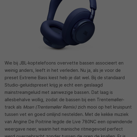
Wie bij JBL-koptelefoons overvette bassen associeert en
weinig anders, leeft in het verleden. Nu ja, als je voor de
preset Extreme Bass kiest heb je dat wel. Bij de standaard
Studio-geluidspreset krijg je echt een geslaagd
mainstreamgeluid met aanwezige bassen. Dat laag is
allesbehalve wollig, zodat de bassen bij een Trentemøller-
track als
Moan (Trentemøller Remix)
zich mooi op het kruispunt
tussen vet en goed omlijnd nestelden. Met de kekke muziek
van Angine De Poitrine legde de Live 780NC een opwindende
weergave neer, waarin het manische ritmegevoel perfect
werd overgebracht zonder tussen de oren de knallen. Er is