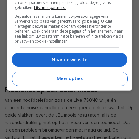
en onze partners kunnen precieze geolocatiegegevens
gebruiken.
Lijst met partners.
Bepaalde leveranciers kunnen uw persoonsgegevens
verwerken op basis van gerechtvaardigd belang. U kunt
hiertegen bezwaar maken door uw opties hieronder te
beheren. Zoek onderaan deze pagina of in het sitemenu naar
een link om uw toestemming te beheren of in te trekken via de
privacy- en cookie-instellingen.
Naar de website
Meer opties
Prestaties op een beter niveau
Van een hoofdtelefoon zoals de Live 780NC wil je én
efficiënte noise-cancelling en een goede geluidskwaliteit. Op
beide vlakken levert de JBL mooie resultaten, al is de
ruisonderdrukking niet op het niveau van een topmodel. Dat
is geen probleem bij omgevingen met matig geluid. Op
kantoor, bij het thuiswerken met veel straatherrie buiten of in