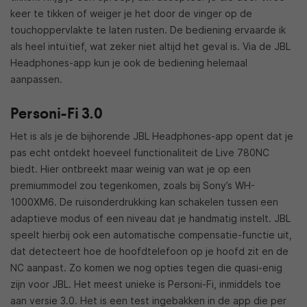
keer te tikken of weiger je het door de vinger op de
touchoppervlakte te laten rusten. De bediening ervaarde ik
als heel intuïtief, wat zeker niet altijd het geval is. Via de JBL
Headphones-app kun je ook de bediening helemaal
aanpassen.
Personi-Fi 3.0
Het is als je de bijhorende JBL Headphones-app opent dat je
pas echt ontdekt hoeveel functionaliteit de Live 780NC
biedt. Hier ontbreekt maar weinig van wat je op een
premiummodel zou tegenkomen, zoals bij Sony’s WH-
1000XM6. De ruisonderdrukking kan schakelen tussen een
adaptieve modus of een niveau dat je handmatig instelt. JBL
speelt hierbij ook een automatische compensatie-functie uit,
dat detecteert hoe de hoofdtelefoon op je hoofd zit en de
NC aanpast. Zo komen we nog opties tegen die quasi-enig
zijn voor JBL. Het meest unieke is Personi-Fi, inmiddels toe
aan versie 3.0. Het is een test ingebakken in de app die per