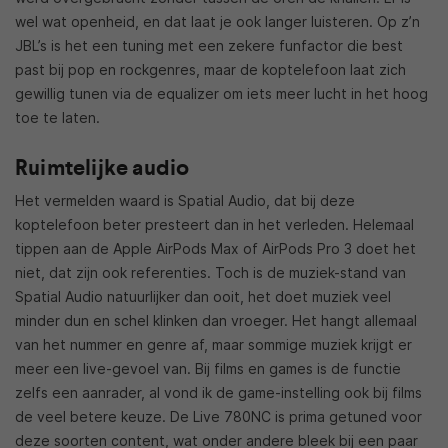
wel wat openheid, en dat laat je ook langer luisteren. Op z’n
JBL’s is het een tuning met een zekere funfactor die best
past bij pop en rockgenres, maar de koptelefoon laat zich
gewillig tunen via de equalizer om iets meer lucht in het hoog
toe te laten.
Ruimtelijke audio
Het vermelden waard is Spatial Audio, dat bij deze
koptelefoon beter presteert dan in het verleden. Helemaal
tippen aan de Apple AirPods Max of AirPods Pro 3 doet het
niet, dat zijn ook referenties. Toch is de muziek-stand van
Spatial Audio natuurlijker dan ooit, het doet muziek veel
minder dun en schel klinken dan vroeger. Het hangt allemaal
van het nummer en genre af, maar sommige muziek krijgt er
meer een live-gevoel van. Bij films en games is de functie
zelfs een aanrader, al vond ik de game-instelling ook bij films
de veel betere keuze. De Live 780NC is prima getuned voor
deze soorten content, wat onder andere bleek bij een paar