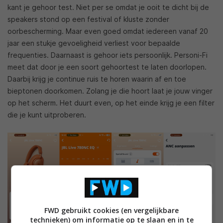
kant je gehoor test. Niet per se omdat je ooit te dicht bij de
speakers stond op een festival of kluste zonder
oorbescherming. Maar even goed omdat iedereen vanaf 20
jaar een stukje gevoeligheid verliest voor bepaalde
frequenties. Daarnaast is gehoor iets persoonlijk. Personi-Fi
meet dat door je een soort gehoortest te laten doorlopen.
Daarbij krijg je continue ruis te horen waarin af en toe
bieptonen doorkomen. Zolang je die hoort laat je jouw vinger
op het scherm. Het duurt even, op het einde krijg je een filter
die je kunt uitproberen.
FWD gebruikt cookies (en vergelijkbare
technieken) om informatie op te slaan en in te