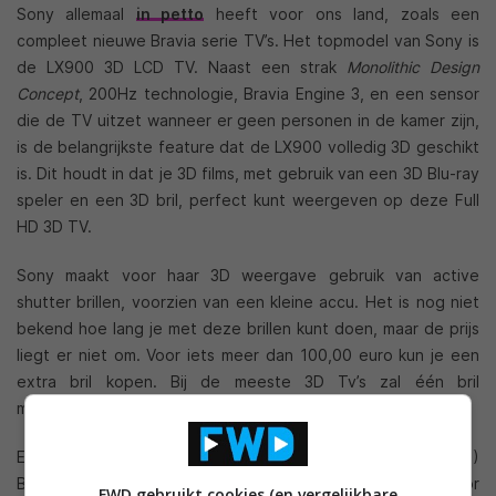
Sony allemaal
in petto
heeft voor ons land, zoals een
compleet nieuwe Bravia serie TV’s. Het topmodel van Sony is
de LX900 3D LCD TV. Naast een strak
Monolithic Design
Concept
, 200Hz technologie, Bravia Engine 3, en een sensor
die de TV uitzet wanneer er geen personen in de kamer zijn,
is de belangrijkste feature dat de LX900 volledig 3D geschikt
is. Dit houdt in dat je 3D films, met gebruik van een 3D Blu-ray
speler en een 3D bril, perfect kunt weergeven op deze Full
HD 3D TV.
Sony maakt voor haar 3D weergave gebruik van active
shutter brillen, voorzien van een kleine accu. Het is nog niet
bekend hoe lang je met deze brillen kunt doen, maar de prijs
liegt er niet om. Voor iets meer dan 100,00 euro kun je een
extra bril kopen. Bij de meeste 3D Tv’s zal één bril
meegeleverd worden.
Een kleine tegenvaller is dat de oudere (tot en met 2009)
Blu-ray speler van Sony geen firmware update krijgen voor
FWD gebruikt cookies (en vergelijkbare