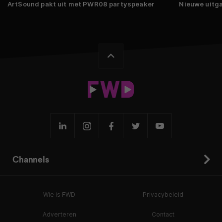
ArtSound pakt uit met PWR08 partyspeaker
Nieuwe uitga
Channels
Wie is FWD
Privacybeleid
Adverteren
Contact