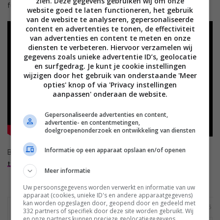
zien. Deze gegevens gebruiken wij om onze
functies van de nieuwe XE93-serie.
website goed te laten functioneren, het gebruik
van de website te analyseren, gepersonaliseerde
content en advertenties te tonen, de effectiviteit
van advertenties en content te meten en onze
diensten te verbeteren. Hiervoor verzamelen wij
gegevens zoals unieke advertentie ID’s, geolocatie
en surfgedrag. Je kunt je cookie instellingen
wijzigen door het gebruik van onderstaande 'Meer
opties' knop of via 'Privacy instellingen
aanpassen' onderaan de website.
Gepersonaliseerde advertenties en content,
advertentie- en contentmetingen,
doelgroepenonderzoek en ontwikkeling van diensten
Informatie op een apparaat opslaan en/of openen
Bekijk ook onze
eerste indruk van de nieuwe Sony lcd led
tv’s en oled tv’s
en onze
review van de Sony XE9305-serie
.
Meer informatie
Uw persoonsgegevens worden verwerkt en informatie van uw
apparaat (cookies, unieke ID's en andere apparaatgegevens)
kan worden opgeslagen door, geopend door en gedeeld met
KD-65XE9305
KD-55XE9305
KD-49XE9005
332 partners of specifiek door deze site worden gebruikt. Wij
en onze partners kunnen precieze geolocatiegegevens