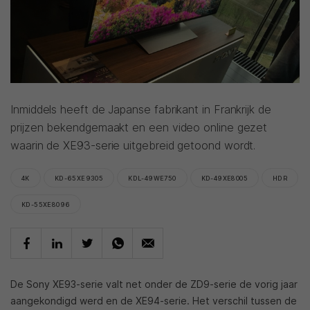
Inmiddels heeft de Japanse fabrikant in Frankrijk de
prijzen bekendgemaakt en een video online gezet
waarin de XE93-serie uitgebreid getoond wordt.
4K
KD-65XE9305
KDL-49WE750
KD-49XE8005
HDR
KD-55XE8096
De Sony XE93-serie valt net onder de ZD9-serie de vorig jaar
aangekondigd werd en de XE94-serie. Het verschil tussen de