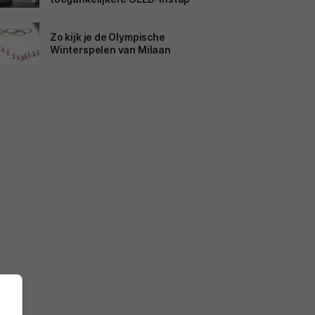
Zo kijk je de Olympische
Winterspelen van Milaan