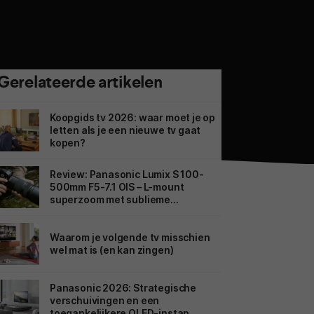
Gerelateerde artikelen
Koopgids tv 2026: waar moet je op
letten als je een nieuwe tv gaat
kopen?
Review: Panasonic Lumix S 100-
500mm F5-7.1 OIS – L-mount
superzoom met sublieme
beeldstabilisatie
Waarom je volgende tv misschien
wel mat is (en kan zingen)
Panasonic 2026: Strategische
verschuivingen en een
toegankelijkere OLED-instap