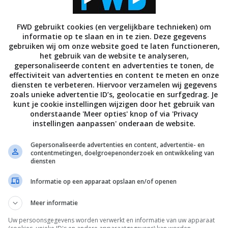
FWD gebruikt cookies (en vergelijkbare technieken) om
informatie op te slaan en in te zien. Deze gegevens
gebruiken wij om onze website goed te laten functioneren,
e-operators zal in een aantal landen de distributie
het gebruik van de website te analyseren,
gepersonaliseerde content en advertenties te tonen, de
arros 3D registratie. In de Benelux is Eurosport nog
effectiviteit van advertenties en content te meten en onze
In een groot aantal winkels zal Roland Garros in ieder
diensten te verbeteren. Hiervoor verzamelen wij gegevens
zoals unieke advertentie ID’s, geolocatie en surfgedrag. Je
kunt je cookie instellingen wijzigen door het gebruik van
onderstaande 'Meer opties' knop of via 'Privacy
ndt van 22 mei tot en met 5 juni, is een van de meest
instellingen aanpassen' onderaan de website.
wereld. Het partnership tussen Panasonic, Eurosport
Gepersonaliseerde advertenties en content, advertentie- en
Europa (met uitzondering van Frankrijk) live uit in 3D,
contentmetingen, doelgroepenonderzoek en ontwikkeling van
beeld kunnen ervaren alsof ze zelf bij het toernooi
diensten
Informatie op een apparaat opslaan en/of openen
Meer informatie
Uw persoonsgegevens worden verwerkt en informatie van uw apparaat