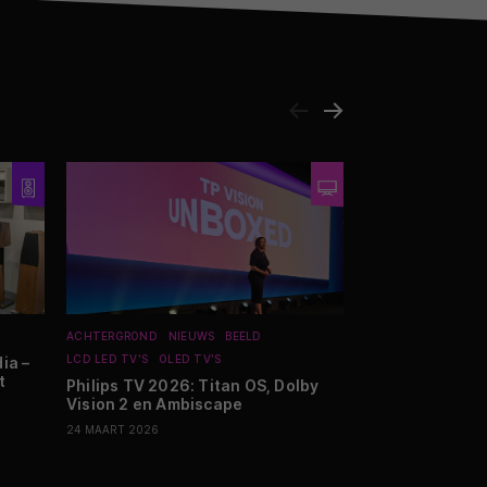
ACHTERGROND
NIEUWS
BEELD
TIPS EN ADVIES
EN
LCD LED TV'S
OLED TV'S
FILMS EN SERIES
ia –
t
Philips TV 2026: Titan OS, Dolby
Streamingtips 
Vision 2 en Ambiscape
the Universe, 
24 MAART 2026
24 JULI 2026