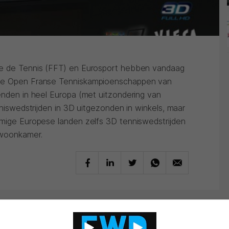
se de Tennis (FFT) en Eurosport hebben vandaag
 de Open Franse Tenniskampioenschappen van
enden in heel Europa (met uitzondering van
nniswedstrijden in 3D uitgezonden in winkels, maar
mmige Europese landen zelfs 3D tenniswedstrijden
 woonkamer.