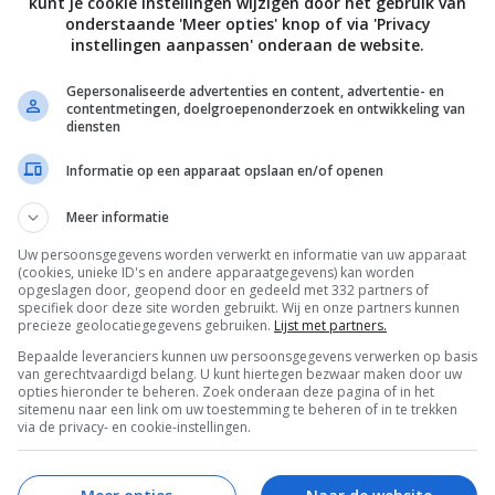
kunt je cookie instellingen wijzigen door het gebruik van
onderstaande 'Meer opties' knop of via 'Privacy
instellingen aanpassen' onderaan de website.
Gepersonaliseerde advertenties en content, advertentie- en
REACTIES (2)
contentmetingen, doelgroepenonderzoek en ontwikkeling van
diensten
Informatie op een apparaat opslaan en/of openen
Meer informatie
Uw persoonsgegevens worden verwerkt en informatie van uw apparaat
(cookies, unieke ID's en andere apparaatgegevens) kan worden
opgeslagen door, geopend door en gedeeld met 332 partners of
specifiek door deze site worden gebruikt. Wij en onze partners kunnen
precieze geolocatiegegevens gebruiken.
Lijst met partners.
Bepaalde leveranciers kunnen uw persoonsgegevens verwerken op basis
van gerechtvaardigd belang. U kunt hiertegen bezwaar maken door uw
opties hieronder te beheren. Zoek onderaan deze pagina of in het
sitemenu naar een link om uw toestemming te beheren of in te trekken
T
via de privacy- en cookie-instellingen.
1:37
 uiteenzetting bij de beide webcasts . Als