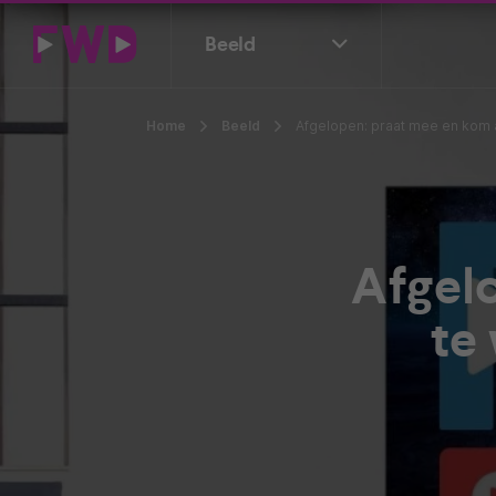
Beeld
Home
Beeld
Afgelopen: praat mee en kom a
Afgelo
te