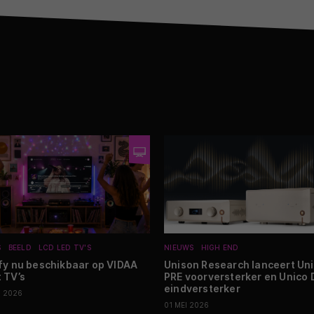
S
BEELD
LCD LED TV'S
NIEUWS
HIGH END
fy nu beschikbaar op VIDAA
Unison Research lanceert Un
 TV’s
PRE voorversterker en Unico
eindversterker
I 2026
01 MEI 2026