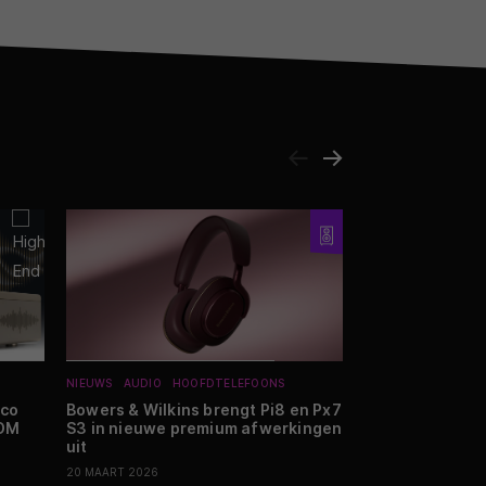
NIEUWS
AUDIO
HOOFDTELEFOONS
REVIEWS
SMARTHO
ico
Bowers & Wilkins brengt Pi8 en Px7
Review: Indevo
 DM
S3 in nieuwe premium afwerkingen
ECO thuisaccu
uit
11 JULI 2026
20 MAART 2026