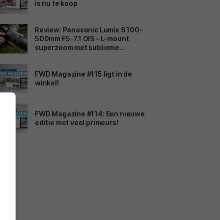
is nu te koop
Review: Panasonic Lumix S 100-
500mm F5-7.1 OIS – L-mount
superzoom met sublieme
beeldstabilisatie
FWD Magazine #115 ligt in de
winkel!
FWD Magazine #114: Een nieuwe
editie met veel primeurs!