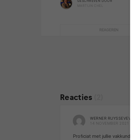
GESCHREVEN DOOR
MARTIJN CHEL
REAGEREN
Reacties
(2)
WERNER RUYSSEVEVELD
14 NOVEMBER 2021 OM 2
Proficiat met jullie vakkundige