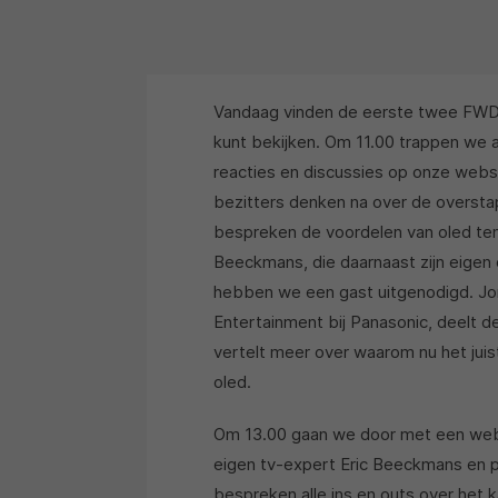
Vandaag vinden de eerste twee FWD L
kunt bekijken. Om 11.00 trappen we a
reacties en discussies op onze websi
bezitters denken na over de overstap
bespreken de voordelen van oled ten
Beeckmans, die daarnaast zijn eigen 
hebben we een gast uitgenodigd. Jo
Entertainment bij Panasonic, deelt de
vertelt meer over waarom nu het jui
oled.
Om 13.00 gaan we door met een webca
eigen tv-expert Eric Beeckmans en pr
bespreken alle ins en outs over het ka