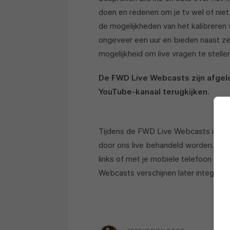
doen en redenen om je tv wel of niet
de mogelijkheden van het kalibreren
ongeveer een uur en bieden naast ze
mogelijkheid om live vragen te stelle
De FWD Live Webcasts zijn afgel
YouTube-kanaal terugkijken.
Tijdens de FWD Live Webcasts is het 
door ons live behandeld worden. Vr
links of met je mobiele telefoon (zi
Webcasts verschijnen later integraal