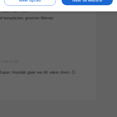
Meer opties
Naar de website
asma was top en oled is top . Ook een dikke
se team van FWD .
el leesplezier, groeten Werner.
1 OM 23:06
Super. Hopelijk gaan we dit vaker doen. 🙂