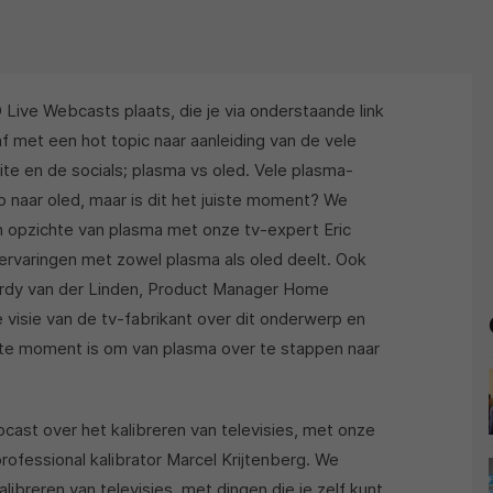
ive Webcasts plaats, die je via onderstaande link
f met een hot topic naar aanleiding van de vele
te en de socials; plasma vs oled. Vele plasma-
 naar oled, maar is dit het juiste moment? We
 opzichte van plasma met onze tv-expert Eric
ervaringen met zowel plasma als oled deelt. Ook
rdy van der Linden, Product Manager Home
 visie van de tv-fabrikant over dit onderwerp en
ste moment is om van plasma over te stappen naar
st over het kalibreren van televisies, met onze
ofessional kalibrator Marcel Krijtenberg. We
libreren van televisies, met dingen die je zelf kunt