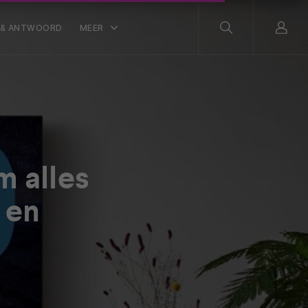
 & ANTWOORD
MEER
m alles
 en