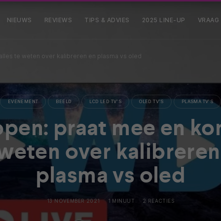
NIEUWS
REVIEWS
TIPS & ADVIES
2025 LINE-UP
VRAAG
lles te weten over kalibreren en plasma vs oled
EVENEMENT
BEELD
LCD LED TV'S
OLED TV'S
PLASMA TV'S
pen: praat mee en ko
 weten over kalibreren
plasma vs oled
13 NOVEMBER 2021
1 MINUUT
2 REACTIES