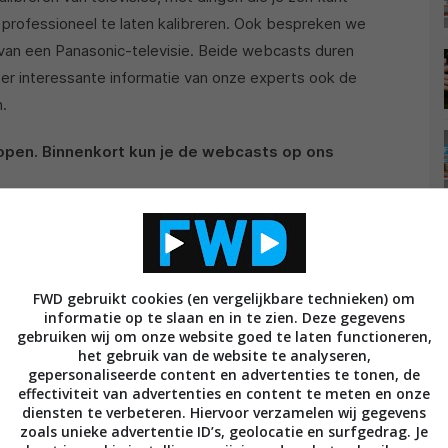
 professioneel te laten kalibreren. Ook bespreken we
 van een Panasonic-televisie. Beide webcasts duren
er interessante informatie van onze experts ook de
n.
open. Binnenkort kun je de webcasts op ons
mogelijk direct te reageren en vragen te stellen die
agen kunnen gesteld worden via de bovenstaande
FWD gebruikt cookies (en vergelijkbare technieken) om
e QR-code via bovenstaande links). De FWD Live
informatie op te slaan en in te zien. Deze gegevens
 op ons YouTube-kanaal.
gebruiken wij om onze website goed te laten functioneren,
het gebruik van de website te analyseren,
gepersonaliseerde content en advertenties te tonen, de
effectiviteit van advertenties en content te meten en onze
diensten te verbeteren. Hiervoor verzamelen wij gegevens
zoals unieke advertentie ID’s, geolocatie en surfgedrag. Je