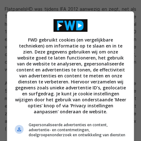
FlatpanelsHD was tijdens IFA 2012 aanwezig en zegt, net als
Tweakers, met een woordvoerder van LG gesproken te
hebben. Tegenover Tweakers werd een prijs van minimaal
10.000 euro genoemd, FlatpanelsHD zegt een prijs van 9.000
euro vernomen te hebben. Dat lijkt misschien een klein
FWD gebruikt cookies (en vergelijkbare
technieken) om informatie op te slaan en in te
verschil maar voor 1.000 euro koopt de gemiddelde
zien. Deze gegevens gebruiken wij om onze
consument een complet nieuwe TV. Aan de andere kant,
website goed te laten functioneren, het gebruik
diegenen die deze OLED TV kunnen betalen zullen
van de website te analyseren, gepersonaliseerde
waarschijnlijk niet wakker liggen van 1.000 euro meer.
content en advertenties te tonen, de effectiviteit
van advertenties en content te meten en onze
diensten te verbeteren. Hiervoor verzamelen wij
Andere interessante informatie is dat de OLED TV, De
gegevens zoals unieke advertentie ID’s, geolocatie
55EM970V genaamdin Nederland, in drie verschillende
en surfgedrag. Je kunt je cookie instellingen
modellen gelanceerd zal worden. Een model (55EM970V) met
wijzigen door het gebruik van onderstaande 'Meer
opties' knop of via 'Privacy instellingen
een vloerstandaard waar ook de aansluitingen in verwerkt
aanpassen' onderaan de website.
zijn, een model met een tafelstandaard waarin de
aansluitingen verwerkt zijn en een model met een mediabox
Gepersonaliseerde advertenties en content,
(55EM975V) die dient als hub voor alle aansluitingen.
advertentie- en contentmetingen,
doelgroepenonderzoek en ontwikkeling van diensten