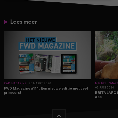
Lees meer
FWD MAGAZINE
26 MAART 2026
NIEUWS
SMAR
05 JUNI 2026
FWD Magazine #114: Een nieuwe editie met veel
primeurs!
BRITA LARQ i
app