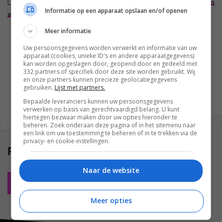
Lees verder in het artikel ‘
OLED TV’s: Wanneer komen ze en
Informatie op een apparaat opslaan en/of openen
wat kosten ze?
‘
Meer informatie
Uw persoonsgegevens worden verwerkt en informatie van uw
GESCHREVEN DOOR
apparaat (cookies, unieke ID's en andere apparaatgegevens)
MARTIJN CHEL
kan worden opgeslagen door, geopend door en gedeeld met
332 partners of specifiek door deze site worden gebruikt. Wij
en onze partners kunnen precieze geolocatiegegevens
gebruiken.
Lijst met partners.
Bepaalde leveranciers kunnen uw persoonsgegevens
verwerken op basis van gerechtvaardigd belang. U kunt
hiertegen bezwaar maken door uw opties hieronder te
REAGEREN
REACTIES (0)
beheren. Zoek onderaan deze pagina of in het sitemenu naar
een link om uw toestemming te beheren of in te trekken via de
privacy- en cookie-instellingen.
Reacties
(0)
Naar de website
Plaats reactie
Meer opties