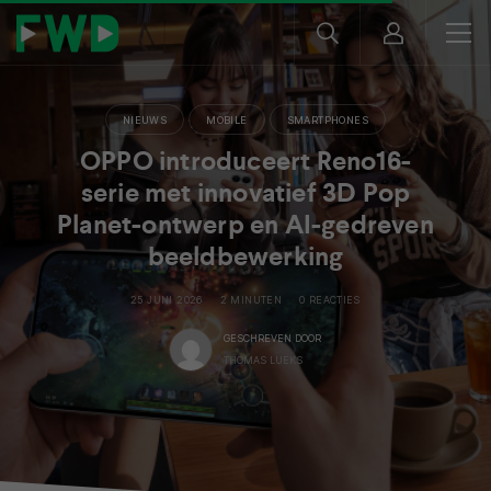
NIEUWS
MOBILE
SMARTPHONES
OPPO introduceert Reno16-
serie met innovatief 3D Pop
Planet-ontwerp en AI-gedreven
beeldbewerking
25 JUNI 2026
2 MINUTEN
0 REACTIES
GESCHREVEN DOOR
THOMAS LUEKS