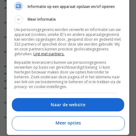
4K Auto Straighten Video en Dual View Video 2.0.
Informatie op een apparaat opslaan en/of openen
AI Snap Key, AI Mind Space, AI Bill Manager en AI Mind
Pilot.
Meer informatie
AI Menu Translation voor visuele vertaling van
Uw persoonsgegevens worden verwerkt en informatie van uw
buitenlandse menu’s.
apparaat (cookies, unieke ID's en andere apparaatgegevens)
Batterijcapaciteit vanaf 6.000 mAh, tot 6.500 mAh op de
kan worden opgeslagen door, geopend door en gedeeld met
332 partners of specifiek door deze site worden gebruikt. Wij
Reno16 F.
en onze partners kunnen precieze geolocatiegegevens
80W SUPERVOOC-snelladen (Reno16 Pro en Reno16) /
gebruiken.
Lijst met partners.
45W SUPERVOOC-snelladen (Reno16 F).
Bepaalde leveranciers kunnen uw persoonsgegevens
MediaTek Dimensity 8550 Super Platform (Reno16 Pro).
verwerken op basis van gerechtvaardigd belang. U kunt
hiertegen bezwaar maken door uw opties hieronder te
Snapdragon 7 Gen 4 Mobile Platform (Reno16).
beheren. Zoek onderaan deze pagina of in het sitemenu naar
AI LinkBoost 4.0 voor verbeterde connectiviteit.
een link om uw toestemming te beheren of in te trekken via de
privacy- en cookie-instellingen.
IP68-, IP69- en IP69K-certificering voor water- en
stofbestendigheid.
Ondersteuning voor bediening met natte handen en
Naar de website
handschoenen.
OPPO Bubble-accessoire met AMOLED-scherm en
Meer opties
draadloze camerabediening.