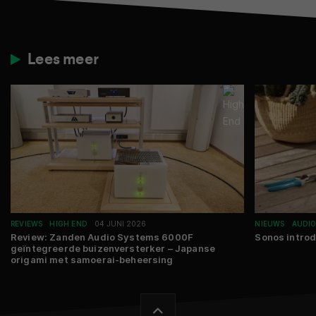
Lees meer
REVIEWS
HIGH END
04 JUNI 2026
NIEUWS
AUDI
Review: Zanden Audio Systems 6000F
Sonos intro
geïntegreerde buizenversterker – Japanse
origami met samoerai-beheersing