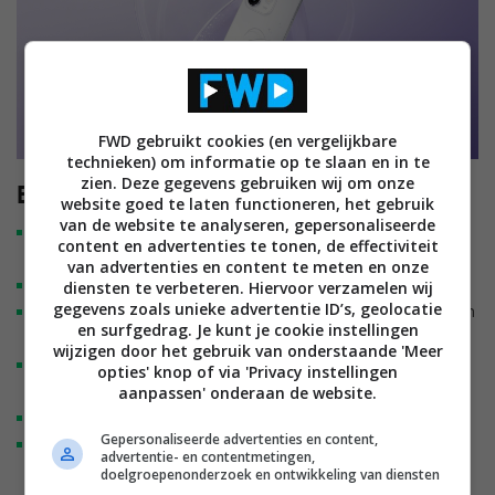
FWD gebruikt cookies (en vergelijkbare
technieken) om informatie op te slaan en in te
zien. Deze gegevens gebruiken wij om onze
Belangrijkste specificaties en kenmerken
website goed te laten functioneren, het gebruik
van de website te analyseren, gepersonaliseerde
Nieuw 3D Pop Planet-ontwerp met HoloVerse 3D-
content en advertenties te tonen, de effectiviteit
technologie.
van advertenties en content te meten en onze
50 MP ultragroothoek-selfiecamera met 100° beeldhoek.
diensten te verbeteren. Hiervoor verzamelen wij
gegevens zoals unieke advertentie ID’s, geolocatie
Drievoudig camerasysteem met hoofdcamera, telelens en
en surfgedrag. Je kunt je cookie instellingen
ultragroothoekcamera.
wijzigen door het gebruik van onderstaande 'Meer
Reno16 Pro uitgerust met een 200 MP Ultra Clear-
opties' knop of via 'Privacy instellingen
hoofdcamera.
aanpassen' onderaan de website.
Pop Cam met vintage foto-effecten.
Gepersonaliseerde advertenties en content,
AI Remix Collage en Popout Collage 2.0 voor creatieve
advertentie- en contentmetingen,
beeldbewerking.
doelgroepenonderzoek en ontwikkeling van diensten