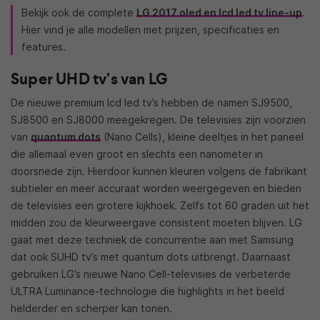
Bekijk ook de complete
LG 2017 oled en lcd led tv line-up
.
Hier vind je alle modellen met prijzen, specificaties en
features.
Super UHD tv’s van LG
De nieuwe premium lcd led tv’s hebben de namen SJ9500,
SJ8500 en SJ8000 meegekregen. De televisies zijn voorzien
van
quantum dots
(Nano Cells), kleine deeltjes in het paneel
die
allemaal even groot en slechts een nanometer in
doorsnede zijn. Hierdoor kunnen kleuren volgens de fabrikant
subtieler en meer accuraat worden weergegeven en bieden
de televisies een grotere kijkhoek. Zelfs tot 60 graden uit het
midden zou de kleurweergave consistent moeten blijven. LG
gaat met deze techniek de concurrentie aan met Samsung
dat ook SUHD tv’s met quantum dots uitbrengt. Daarnaast
gebruiken LG’s nieuwe Nano Cell-televisies de verbeterde
ULTRA Luminance-technologie die highlights in het beeld
helderder en scherper kan tonen.