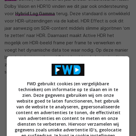
Dolby Vision en HDR10 vinden we dit jaar ook ondersteuning
voor
Hybrid Log Gamma
terug. Deze standaard is ontwikkeld
voor HDR-uitzendingen via de kabel. HDR Effect is ook dit
jaar aanwezig om SDR-content middels slimme algoritmen ‘om
te zetten’ naar HDR. Daarnaast maakt
Active HDR het
mogelijk om HDR-beeld frame per frame te verwerken en
voegt het dynamische data toe waar nodig. Op deze manier
laat de televisie volgens LG het beeld in de beste kwaliteit
zien, ongeacht of de originele HDR-content dynamische,
statische of geen metadata bevat.
FWD gebruikt cookies (en vergelijkbare
technieken) om informatie op te slaan en in te
zien. Deze gegevens gebruiken wij om onze
website goed te laten functioneren, het gebruik
van de website te analyseren, gepersonaliseerde
content en advertenties te tonen, de effectiviteit
van advertenties en content te meten en onze
diensten te verbeteren. Hiervoor verzamelen wij
gegevens zoals unieke advertentie ID’s, geolocatie
en surfgedrag. Je kunt je cookie instellingen