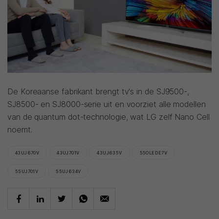
De Koreaanse fabrikant brengt tv's in de SJ9500-,
SJ8500- en SJ8000-serie uit en voorziet alle modellen
van de quantum dot-technologie, wat LG zelf Nano Cell
noemt.
43UJ670V
43UJ701V
43UJ635V
55OLEDE7V
55UJ701V
55UJ634V