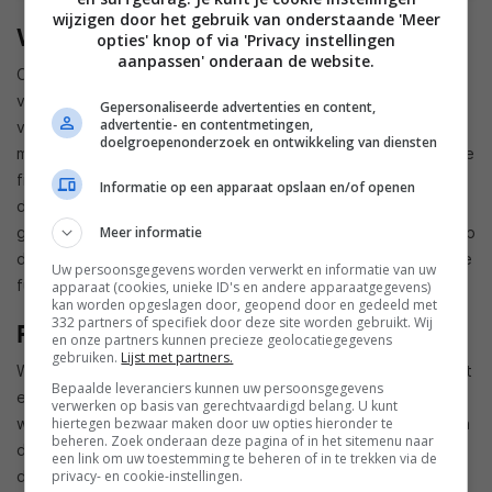
wijzigen door het gebruik van onderstaande 'Meer
WebOS 3.5
opties' knop of via 'Privacy instellingen
aanpassen' onderaan de website.
Op het gebied van smart tv is
webOS 3.5
aanwezig. Deze
versie van het smart tv-platform brengt diverse
Gepersonaliseerde advertenties en content,
advertentie- en contentmetingen,
vernieuwingen, waaronder Magic Link. Hiermee maakt LG het
doelgroepenonderzoek en ontwikkeling van diensten
mogelijk om snel relevante informatie over het programma, de
film of de serie die je aan het kijken bent op te zoeken. Een
Informatie op een apparaat opslaan en/of openen
druk op de knop zorgt ervoor dat je informatie over de cast,
gerelateerde YouTube-content en nog meer te zien krijgt. Op
Meer informatie
de nieuwe Magic Remote is ook een speciale knop voor deze
Uw persoonsgegevens worden verwerkt en informatie van uw
functie geplaatst.
apparaat (cookies, unieke ID's en andere apparaatgegevens)
kan worden opgeslagen door, geopend door en gedeeld met
332 partners of specifiek door deze site worden gebruikt. Wij
Prijs en beschikbaarheid
en onze partners kunnen precieze geolocatiegegevens
gebruiken.
Lijst met partners.
Wanneer de nieuwe tv’s van LG naar Nederland komen en wat
Bepaalde leveranciers kunnen uw persoonsgegevens
ervoor betaald moet worden is nog niet bekend. Wel weten
verwerken op basis van gerechtvaardigd belang. U kunt
we dat er in de Benelux in ieder geval een 55-inch versie van
hiertegen bezwaar maken door uw opties hieronder te
beheren. Zoek onderaan deze pagina of in het sitemenu naar
de SJ9500-serie uitkomt die op zijn dunste punt maar 6.9mm
een link om uw toestemming te beheren of in te trekken via de
dun is. Zodra de complete line-up bekendgemaakt is
privacy- en cookie-instellingen.